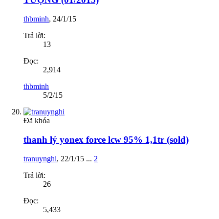
thbminh
,
24/1/15
Trả lời:
13
Đọc:
2,914
thbminh
5/2/15
Đã khóa
thanh lý yonex force lcw 95% 1,1tr (sold)
tranuynghi
,
22/1/15
...
2
Trả lời:
26
Đọc:
5,433