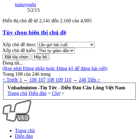
tranuynghi
5/2/15
Hiển thị chủ đề từ 2,141 đến 2,160 của 4,905
Tùy chọn hiển thị chủ đề
Xếp chủ đề theo:
Xếp chủ đề kiểu:
Đang tải...
(Bạn phải Đăng nhập hoặc Đăng ký để đăng bài viết)
Trang 108 của 246 trang
< Trước
1
←
106
107
108
109
110
→
246
Tiếp >
Vnbadminton -Tin Tức - Diễn Đàn Cầu Lông Việt Nam
Trang chủ
Diễn đàn
>
Chợ
>
Trang chủ
Diễn đàn