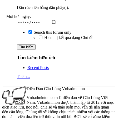
Dãn cách tên bằng dấu phẩy(,).
Mới hơn ngày:
Search this forum only
Hiển thị kết quả dạng Chủ đề
Tìm kiếm hữu ích
Recent Posts
Thêm...
Diễn Đàn Cầu Lông Vnbadminton
Vnbadminton.com là diễn đàn về Cầu Lông Việt
Nam. Vnbadminton được thành lập từ 2012 với mục
đích giao lưu, học hỏi, chia sẻ và thảo luận mọi vấn đề liên quan
đến cầu lông. Chúng tôi sẽ không chịu trách nhiệm với các thông tin
do thành viên đưa lên trừ thông tin nội bộ. BQT sẽ cố gắng kiểm