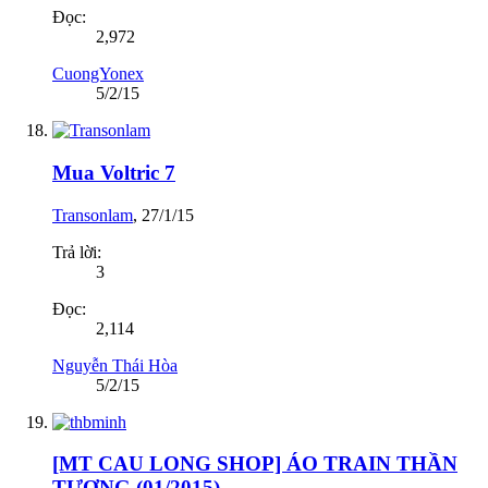
Đọc:
2,972
CuongYonex
5/2/15
Mua Voltric 7
Transonlam
,
27/1/15
Trả lời:
3
Đọc:
2,114
Nguyễn Thái Hòa
5/2/15
[MT CAU LONG SHOP] ÁO TRAIN THẦN
TƯỢNG (01/2015)