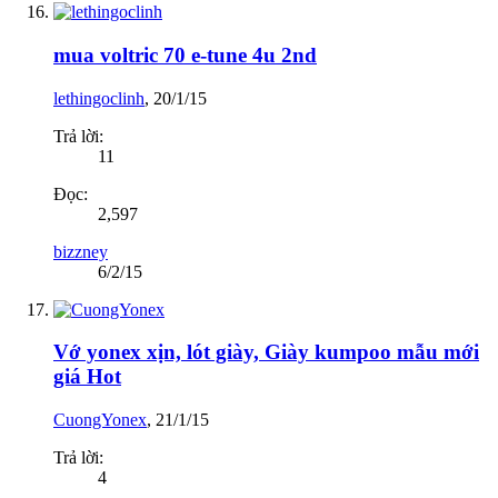
mua voltric 70 e-tune 4u 2nd
lethingoclinh
,
20/1/15
Trả lời:
11
Đọc:
2,597
bizzney
6/2/15
Vớ yonex xịn, lót giày, Giày kumpoo mẫu mới
giá Hot
CuongYonex
,
21/1/15
Trả lời:
4