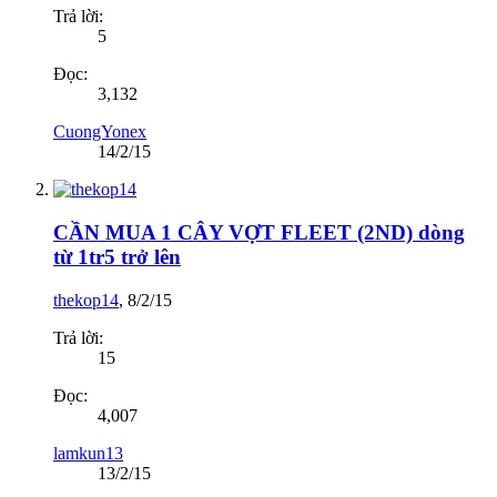
Trả lời:
5
Đọc:
3,132
CuongYonex
14/2/15
CẦN MUA 1 CÂY VỢT FLEET (2ND) dòng
từ 1tr5 trở lên
thekop14
,
8/2/15
Trả lời:
15
Đọc:
4,007
lamkun13
13/2/15