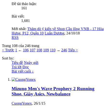
Đề tài thảo luận:
161
Bài viết:
1,681
Mới nhất:
Thăm dò ý kiến về Shop Cầu lông VNB - 17 Hòa
Hưng, P12, Quận 10
Luân Dương
,
24/10/18
RSS
Trang 108 của 246 trang
< Trước
1
←
106
107
108
109
110
→
246
Tiếp >
Sort by:
Tiêu đề
Ngày gửi
Trả lời
Đọc
Bài viết cuối ↓
Mizuno Men's Wave Prophecy 2 Running
Shoe, Giày Asics, Newbalance
CuongYonex
,
26/1/15