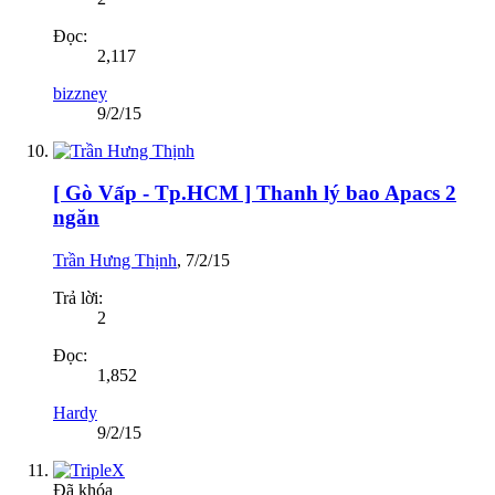
Đọc:
2,117
bizzney
9/2/15
[ Gò Vấp - Tp.HCM ] Thanh lý bao Apacs 2
ngăn
Trần Hưng Thịnh
,
7/2/15
Trả lời:
2
Đọc:
1,852
Hardy
9/2/15
Đã khóa