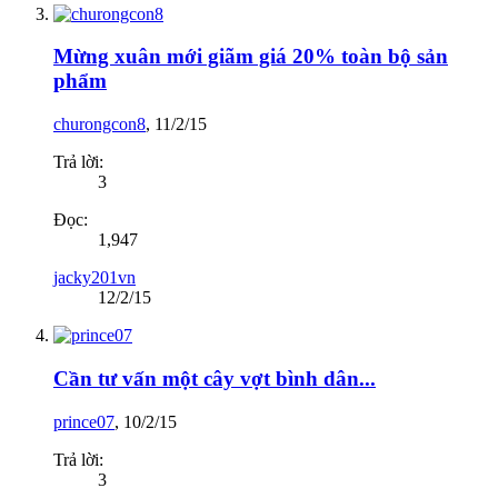
Mừng xuân mới giãm giá 20% toàn bộ sản
phẩm
churongcon8
,
11/2/15
Trả lời:
3
Đọc:
1,947
jacky201vn
12/2/15
Cần tư vấn một cây vợt bình dân...
prince07
,
10/2/15
Trả lời:
3