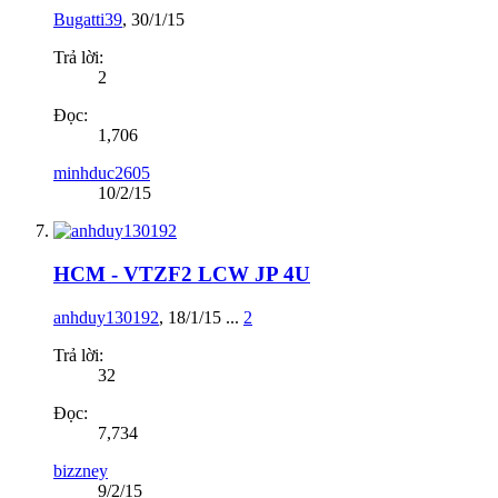
Bugatti39
,
30/1/15
Trả lời:
2
Đọc:
1,706
minhduc2605
10/2/15
HCM - VTZF2 LCW JP 4U
anhduy130192
,
18/1/15
...
2
Trả lời:
32
Đọc:
7,734
bizzney
9/2/15