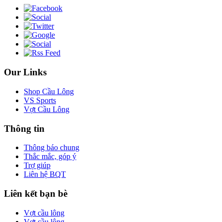
Our Links
Shop Cầu Lông
VS Sports
Vợt Cầu Lông
Thông tin
Thông báo chung
Thắc mắc, góp ý
Trợ giúp
Liên hệ BQT
Liên kết bạn bè
Vợt cầu lông
Vợt cầu lông