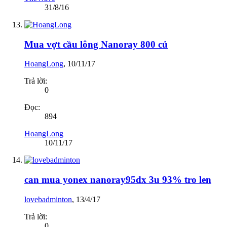
31/8/16
Mua vợt cầu lông Nanoray 800 củ
HoangLong
,
10/11/17
Trả lời:
0
Đọc:
894
HoangLong
10/11/17
can mua yonex nanoray95dx 3u 93% tro len
lovebadminton
,
13/4/17
Trả lời:
0