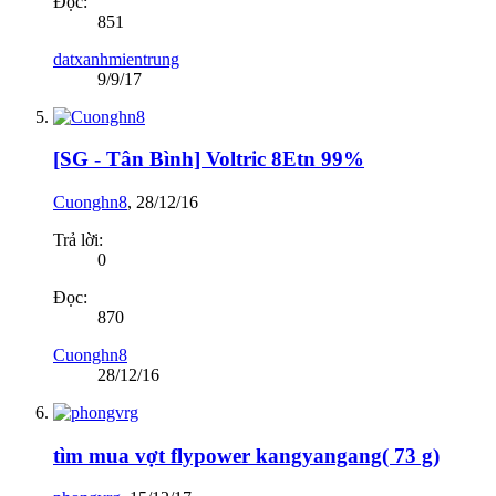
Đọc:
851
datxanhmientrung
9/9/17
[SG - Tân Bình] Voltric 8Etn 99%
Cuonghn8
,
28/12/16
Trả lời:
0
Đọc:
870
Cuonghn8
28/12/16
tìm mua vợt flypower kangyangang( 73 g)