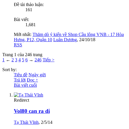
Đề tài thảo luận:
161
Bài viết:
1,681
Mới nhất:
Thăm dò ý kiến về Shop Cầu lông VNB - 17 Hòa
Hưng, P12, Quận 10
Luân Dương
,
24/10/18
RSS
Trang 1 của 246 trang
1
←
2
3
4
5
6
→
246
Tiếp >
Sort by:
Tiêu đề
Ngày gửi
Trả lời
Đọc ↑
Bài viết cuối
Redirect
Vol80 can ra di
Tạ Thái Vĩnh
,
2/5/14