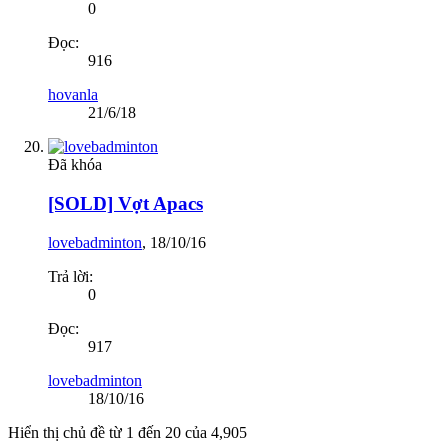
0
Đọc:
916
hovanla
21/6/18
Đã khóa
[SOLD] Vợt Apacs
lovebadminton
,
18/10/16
Trả lời:
0
Đọc:
917
lovebadminton
18/10/16
Hiển thị chủ đề từ 1 đến 20 của 4,905