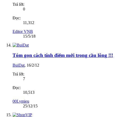
Trả lời:
0
Đọc:
11,312
Editor VNB
15/5/18
Tóm gọn cách tính điểm mới trong cầu lông !!!
BuiDat
,
16/2/12
Trả lời:
7
Đọc:
10,513
00Lymieu
25/12/15