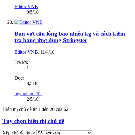
Editor VNB
9/5/18
Đan vợt cầu lông bao nhiêu kg và cách kiểm
tra bằng ứng dụng Stringster
Editor VNB
,
11/4/18
Trả lời:
1
Đọc:
8,518
nganpham292
2/5/18
Hiển thị chủ đề từ 1 đến 20 của 62
Tùy chọn hiển thị chủ đề
Xếp chủ đề theo: