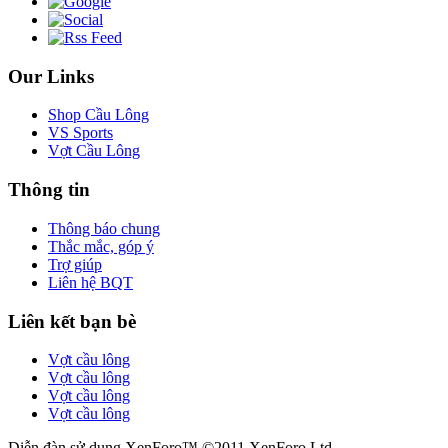
Our Links
Shop Cầu Lông
VS Sports
Vợt Cầu Lông
Thông tin
Thông báo chung
Thắc mắc, góp ý
Trợ giúp
Liên hệ BQT
Liên kết bạn bè
Vợt cầu lông
Vợt cầu lông
Vợt cầu lông
Vợt cầu lông
Diễn đàn sử dụng XenForo™ ©2011 XenForo Ltd.