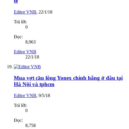
tế
Editor VNB
,
22/1/18
Trả lời:
0
Đọc:
8,963
Editor VNB
22/1/18
Mua vợt cầu lông Yonex chính hãng ở đâu tại
Hà Nội và tphcm
Editor VNB
,
9/5/18
Trả lời:
0
Đọc:
8,758