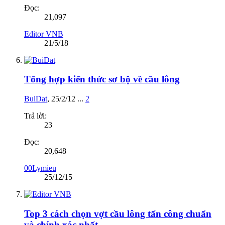
Đọc:
21,097
Editor VNB
21/5/18
Tổng hợp kiến thức sơ bộ về cầu lông
BuiDat
,
25/2/12
...
2
Trả lời:
23
Đọc:
20,648
00Lymieu
25/12/15
Top 3 cách chọn vợt cầu lông tấn công chuẩn
và chính xác nhất