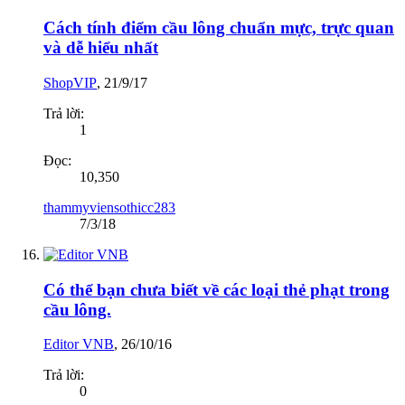
Cách tính điểm cầu lông chuẩn mực, trực quan
và dễ hiểu nhất
ShopVIP
,
21/9/17
Trả lời:
1
Đọc:
10,350
thammyviensothicc283
7/3/18
Có thể bạn chưa biết về các loại thẻ phạt trong
cầu lông.
Editor VNB
,
26/10/16
Trả lời:
0