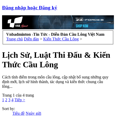
Đăng nhập hoặc Đăng ký
Vnbadminton -Tin Tức - Diễn Đàn Cầu Lông Việt Nam
Trang chủ
Diễn đàn
>
Kiến Thức Cầu Lông
>
Lịch Sử, Luật Thi Đấu & Kiến
Thức Cầu Lông
Cách tính điểm trong môn cầu lông, cập nhật bổ sung những quy
định mới, lịch sử hình thành, tác dụng và kiến thức chung cầu
lông...
Trang 1 của 4 trang
1
2
3
4
Tiếp >
Sort by:
Tiêu đề
Ngày gửi