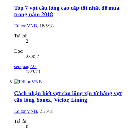
Top 7 vợt cầu lông cao cấp tốt nhất để mua
trong năm 2018
Editor VNB
,
16/5/18
Trả lời:
2
Đọc:
23,952
sepquag222
18/3/23
Cách nhận biết vợt cầu lông xịn từ hãng vợt
cầu lông Yonex, Victor, Lining
Editor VNB
,
21/5/18
Trả lời:
0