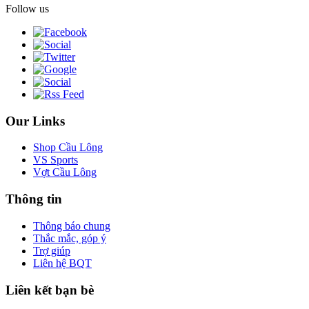
Follow us
Our Links
Shop Cầu Lông
VS Sports
Vợt Cầu Lông
Thông tin
Thông báo chung
Thắc mắc, góp ý
Trợ giúp
Liên hệ BQT
Liên kết bạn bè