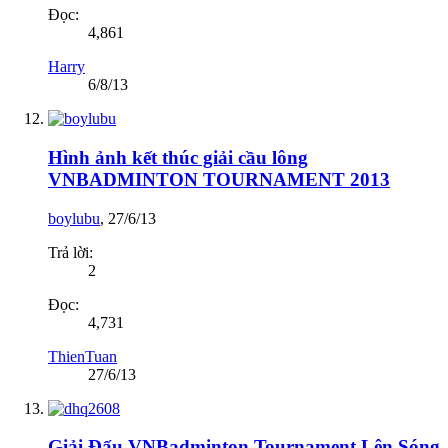
Đọc:
4,861
Harry
6/8/13
Hình ảnh kết thúc giải cầu lông
VNBADMINTON TOURNAMENT 2013
boylubu
,
27/6/13
Trả lời:
2
Đọc:
4,731
ThienTuan
27/6/13
Giải Đấu VNBadminton Tournament Lên Sóng