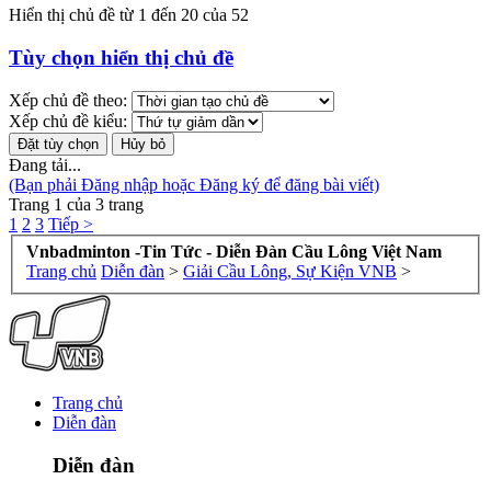
Hiển thị chủ đề từ 1 đến 20 của 52
Tùy chọn hiển thị chủ đề
Xếp chủ đề theo:
Xếp chủ đề kiểu:
Đang tải...
(Bạn phải Đăng nhập hoặc Đăng ký để đăng bài viết)
Trang 1 của 3 trang
1
2
3
Tiếp >
Vnbadminton -Tin Tức - Diễn Đàn Cầu Lông Việt Nam
Trang chủ
Diễn đàn
>
Giải Cầu Lông, Sự Kiện VNB
>
Trang chủ
Diễn đàn
Diễn đàn