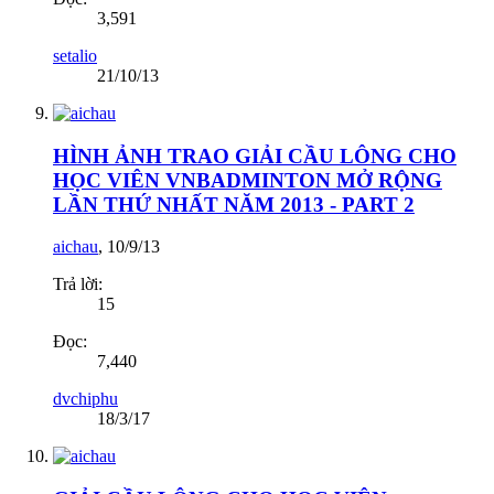
3,591
setalio
21/10/13
HÌNH ẢNH TRAO GIẢI CẦU LÔNG CHO
HỌC VIÊN VNBADMINTON MỞ RỘNG
LẦN THỨ NHẤT NĂM 2013 - PART 2
aichau
,
10/9/13
Trả lời:
15
Đọc:
7,440
dvchiphu
18/3/17