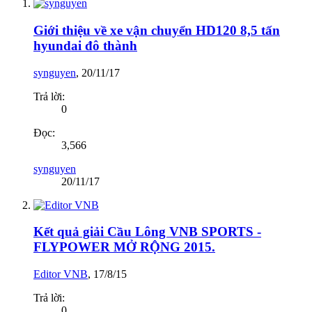
Giới thiệu về xe vận chuyển HD120 8,5 tấn
hyundai đô thành
synguyen
,
20/11/17
Trả lời:
0
Đọc:
3,566
synguyen
20/11/17
Kết quả giải Cầu Lông VNB SPORTS -
FLYPOWER MỞ RỘNG 2015.
Editor VNB
,
17/8/15
Trả lời:
0