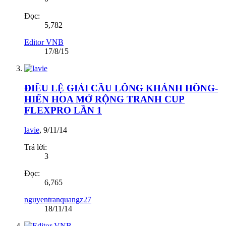
Đọc:
5,782
Editor VNB
17/8/15
ĐIỀU LỆ GIẢI CẦU LÔNG KHÁNH HỒNG-
HIỂN HOA MỞ RỘNG TRANH CUP
FLEXPRO LẦN 1
lavie
,
9/11/14
Trả lời:
3
Đọc:
6,765
nguyentranquangz27
18/11/14