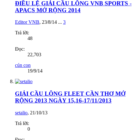
ĐIỀU LỆ GIẢI CẦU LÔNG VNB SPORTS -
APACS MỞ RỘNG 2014
Editor VNB
,
23/8/14
...
3
Trả lời:
48
Đọc:
22,703
cún con
19/9/14
GIẢI CẦU LÔNG FLEET CẦN THƠ MỞ
RỘNG 2013 NGÀY 15,16-17/11/2013
setalio
,
21/10/13
Trả lời:
0
Đọc: