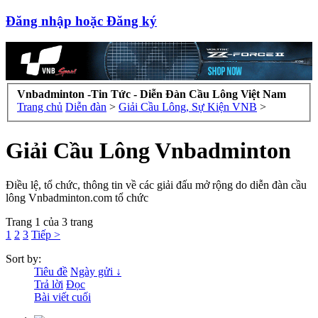
Đăng nhập hoặc Đăng ký
Vnbadminton -Tin Tức - Diễn Đàn Cầu Lông Việt Nam
Trang chủ
Diễn đàn
>
Giải Cầu Lông, Sự Kiện VNB
>
Giải Cầu Lông Vnbadminton
Điều lệ, tổ chức, thông tin về các giải đấu mở rộng do diễn đàn cầu
lông Vnbadminton.com tổ chức
Trang 1 của 3 trang
1
2
3
Tiếp >
Sort by:
Tiêu đề
Ngày gửi ↓
Trả lời
Đọc
Bài viết cuối