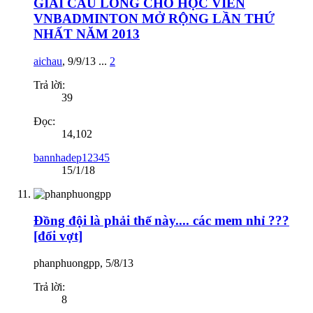
GIẢI CẦU LÔNG CHO HỌC VIÊN
VNBADMINTON MỞ RỘNG LẦN THỨ
NHẤT NĂM 2013
aichau
,
9/9/13
...
2
Trả lời:
39
Đọc:
14,102
bannhadep12345
15/1/18
Đồng đội là phải thế này.... các mem nhỉ ???
[đổi vợt]
phanphuongpp
,
5/8/13
Trả lời:
8