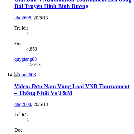
Đài Truyền Hình Bình Dương
dhq2608
,
20/6/13
Trả lời:
4
Đọc:
4,853
quygiang83
27/6/13
Video: Đơn Nam Vòng Loại VNB Tournament
– Thống Nhất Vs T&M
dhq2608
,
20/6/13
Trả lời:
3
Đọc: