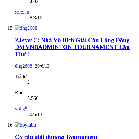
5,903
sore.vn
28/3/16
ZJstar C: Nhà Vô Địch Giải Cầu Lông Đồng
Đội VNBADMINTON TOURNAMENT Lần
Thứ 1
dhq2608
,
20/6/13
Trả lời:
2
Đọc:
5,566
vợt gỗ
20/6/13
Cơ cấu giải thưởng Tournament