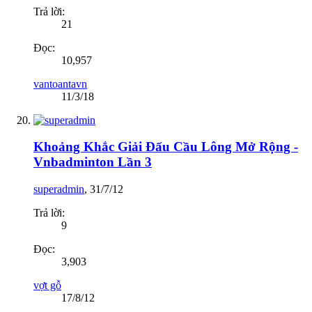
Trả lời:
21
Đọc:
10,957
vantoantavn
11/3/18
Khoảng Khắc Giải Đấu Cầu Lông Mở Rộng -
Vnbadminton Lần 3
superadmin
,
31/7/12
Trả lời:
9
Đọc:
3,903
vợt gỗ
17/8/12