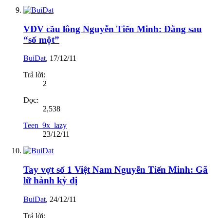
VĐV cầu lông Nguyễn Tiến Minh: Đằng sau
“số một”
BuiDat
,
17/12/11
Trả lời:
2
Đọc:
2,538
Teen_9x_lazy
23/12/11
Tay vợt số 1 Việt Nam Nguyễn Tiến Minh: Gã
lữ hành kỳ dị
BuiDat
,
24/12/11
Trả lời: