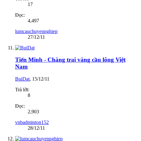
17
Đọc:
4,497
lumcauchuyennghiep
27/12/11
Tiến Minh - Chàng trai vàng cầu lông Việt
Nam
BuiDat
,
15/12/11
Trả lời:
8
Đọc:
2,903
vnbadminton152
28/12/11