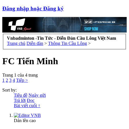
Đăng nhập hoặc Đăng ký
Vnbadminton -Tin Tức - Diễn Đàn Cầu Lông Việt Nam
Trang chủ
Diễn đàn
>
Thông Tin Cầu Lông
>
FC Tiến Minh
Trang 1 của 4 trang
1
2
3
4
Tiếp >
Sort by:
Tiêu đề
Ngày gửi
Trả lời
Đọc
Bài viết cuối ↑
Dán lên cao