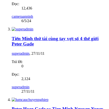
Đọc:
12,436
cameraanninh
6/5/24
Tiến Minh thử tài cùng tay vợt số 4 thế giới
Peter Gade
superadmin
,
27/11/11
Trả lời:
0
Đọc:
2,124
superadmin
27/11/11
Peter Hoeg Gade vs Tien Minh Nguyen Yonex