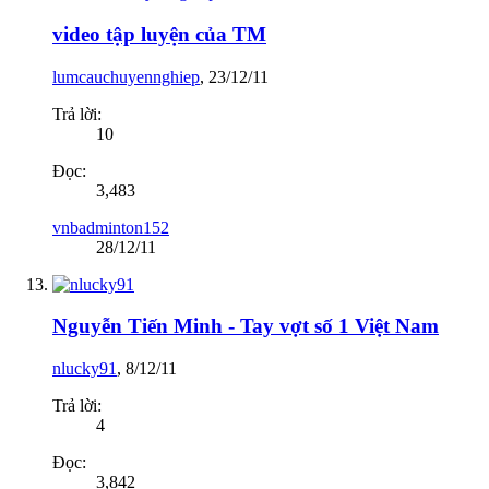
video tập luyện của TM
lumcauchuyennghiep
,
23/12/11
Trả lời:
10
Đọc:
3,483
vnbadminton152
28/12/11
Nguyễn Tiến Minh - Tay vợt số 1 Việt Nam
nlucky91
,
8/12/11
Trả lời:
4
Đọc:
3,842