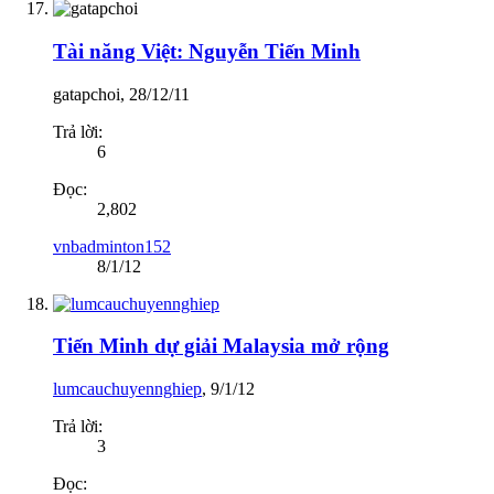
Tài năng Việt: Nguyễn Tiến Minh
gatapchoi
,
28/12/11
Trả lời:
6
Đọc:
2,802
vnbadminton152
8/1/12
Tiến Minh dự giải Malaysia mở rộng
lumcauchuyennghiep
,
9/1/12
Trả lời:
3
Đọc: