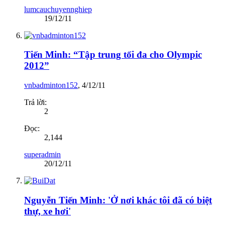
lumcauchuyennghiep
19/12/11
Tiến Minh: “Tập trung tối đa cho Olympic
2012”
vnbadminton152
,
4/12/11
Trả lời:
2
Đọc:
2,144
superadmin
20/12/11
Nguyễn Tiến Minh: 'Ở nơi khác tôi đã có biệt
thự, xe hơi'