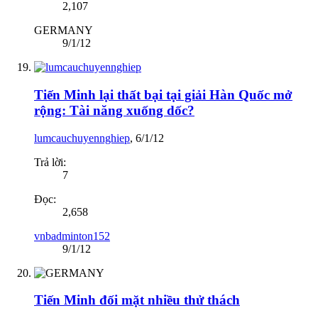
2,107
GERMANY
9/1/12
Tiến Minh lại thất bại tại giải Hàn Quốc mở
rộng: Tài năng xuống dốc?
lumcauchuyennghiep
,
6/1/12
Trả lời:
7
Đọc:
2,658
vnbadminton152
9/1/12
Tiến Minh đối mặt nhiều thử thách