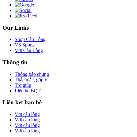
Our Links
Shop Cầu Lông
VS Sports
Vợt Cầu Lông
Thông tin
Thông báo chung
Thắc mắc, góp ý
Trợ giúp
Liên hệ BQT
Liên kết bạn bè
Vợt cầu lông
Vợt cầu lông
Vợt cầu lông
Vợt cầu lông