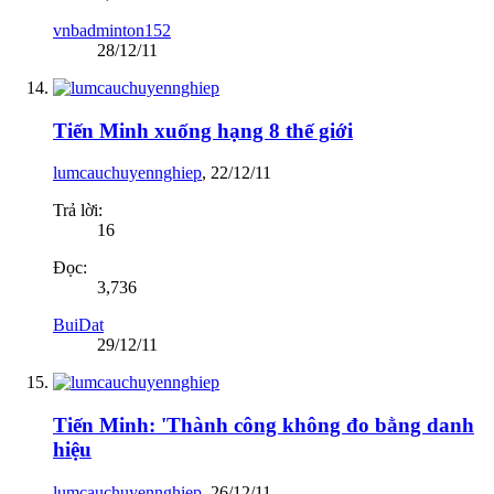
vnbadminton152
28/12/11
Tiến Minh xuống hạng 8 thế giới
lumcauchuyennghiep
,
22/12/11
Trả lời:
16
Đọc:
3,736
BuiDat
29/12/11
Tiến Minh: 'Thành công không đo bằng danh
hiệu
lumcauchuyennghiep
,
26/12/11