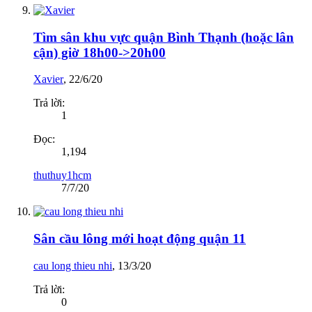
Tìm sân khu vực quận Bình Thạnh (hoặc lân
cận) giờ 18h00->20h00
Xavier
,
22/6/20
Trả lời:
1
Đọc:
1,194
thuthuy1hcm
7/7/20
Sân cầu lông mới hoạt động quận 11
cau long thieu nhi
,
13/3/20
Trả lời:
0