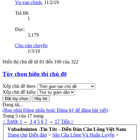
Vu van chinh
,
11/2/19
Trả lời:
1
Đọc:
3,179
Chu văn chuyên
1/3/19
Hiển thị chủ đề từ 81 đến 100 của 322
Tùy chọn hiển thị chủ đề
Xếp chủ đề theo:
Xếp chủ đề kiểu:
Đang tải...
(Bạn phải Đăng nhập hoặc Đăng ký để đăng bài viết)
Trang 5 của 17 trang
< Trước
1
←
3
4
5
6
7
→
17
Tiếp >
Vnbadminton -Tin Tức - Diễn Đàn Cầu Lông Việt Nam
Trang chủ
Diễn đàn
>
Sân Cầu Lông Và Huấn Luyện
>