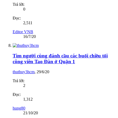
Trả lời:
0
Đọc:
2,511
Editor VNB
16/7/20
Tìm người cùng đánh cầu các buổi chiều tối
công viên Tao Đàn ở Quận 1
thuthuy3hcm
,
29/6/20
Trả lời:
2
Đọc:
1,312
hung80
21/10/20