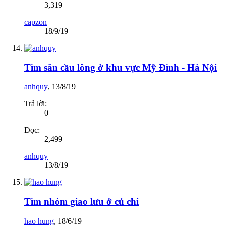
3,319
capzon
18/9/19
Tìm sân cầu lông ở khu vực Mỹ Đình - Hà Nội
anhquy
,
13/8/19
Trả lời:
0
Đọc:
2,499
anhquy
13/8/19
Tìm nhóm giao lưu ở củ chi
hao hung
,
18/6/19