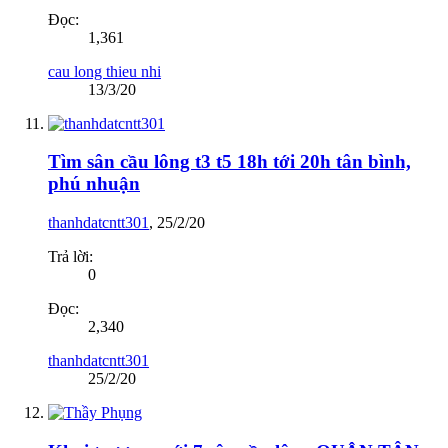
Đọc:
1,361
cau long thieu nhi
13/3/20
Tìm sân cầu lông t3 t5 18h tới 20h tân bình,
phú nhuận
thanhdatcntt301
,
25/2/20
Trả lời:
0
Đọc:
2,340
thanhdatcntt301
25/2/20