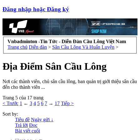
Đăng nhập hoặc Đăng ký
Vnbadminton -Tin Tức - Diễn Đàn Cầu Lông Việt Nam
Trang chủ
Diễn đàn
>
Sân Cầu Lông Và Huấn Luyện
>
Địa Điểm Sân Cầu Lông
Nơi các thành viên, chủ sân cầu lông, ban quản trị giới thiệu sân cầu
đến cho thành viên ...
Trang 5 của 17 trang
< Trước
1
←
3
4
5
6
7
→
17
Tiếp >
Sort by:
Tiêu đề
Ngày gửi ↓
Trả lời
Đọc
Bài viết cuối