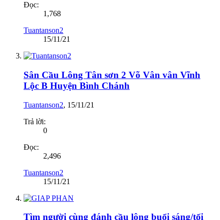
Đọc:
1,768
Tuantanson2
15/11/21
Sân Cầu Lông Tân sơn 2 Võ Vân vân Vĩnh
Lộc B Huyện Bình Chánh
Tuantanson2
,
15/11/21
Trả lời:
0
Đọc:
2,496
Tuantanson2
15/11/21
Tìm người cùng đánh cầu lông buổi sáng/tối