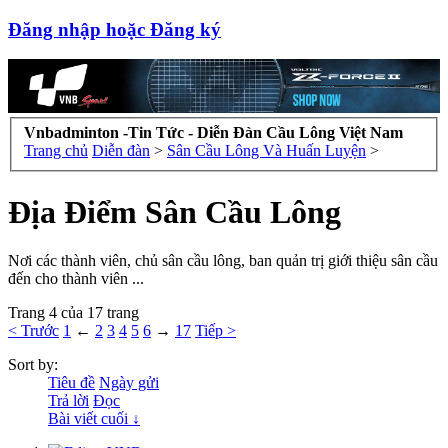
Đăng nhập hoặc Đăng ký
Vnbadminton -Tin Tức - Diễn Đàn Cầu Lông Việt Nam
Trang chủ
Diễn đàn
>
Sân Cầu Lông Và Huấn Luyện
>
Địa Điểm Sân Cầu Lông
Nơi các thành viên, chủ sân cầu lông, ban quản trị giới thiệu sân cầu
đến cho thành viên ...
Trang 4 của 17 trang
< Trước
1
←
2
3
4
5
6
→
17
Tiếp >
Sort by:
Tiêu đề
Ngày gửi
Trả lời
Đọc
Bài viết cuối ↓