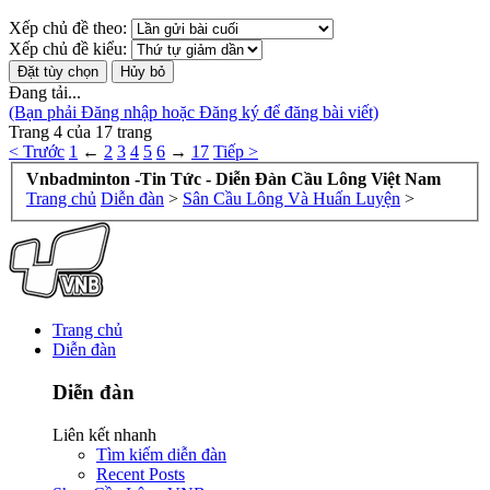
Xếp chủ đề theo:
Xếp chủ đề kiểu:
Đang tải...
(Bạn phải Đăng nhập hoặc Đăng ký để đăng bài viết)
Trang 4 của 17 trang
< Trước
1
←
2
3
4
5
6
→
17
Tiếp >
Vnbadminton -Tin Tức - Diễn Đàn Cầu Lông Việt Nam
Trang chủ
Diễn đàn
>
Sân Cầu Lông Và Huấn Luyện
>
Trang chủ
Diễn đàn
Diễn đàn
Liên kết nhanh
Tìm kiếm diễn đàn
Recent Posts