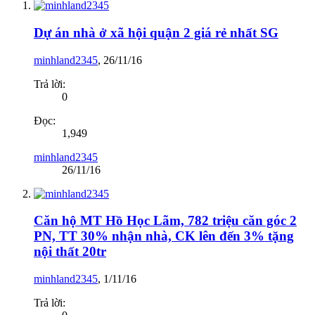
Dự án nhà ở xã hội quận 2 giá rẻ nhất SG
minhland2345
,
26/11/16
Trả lời:
0
Đọc:
1,949
minhland2345
26/11/16
Căn hộ MT Hồ Học Lãm, 782 triệu căn góc 2
PN, TT 30% nhận nhà, CK lên đến 3% tặng
nội thất 20tr
minhland2345
,
1/11/16
Trả lời: