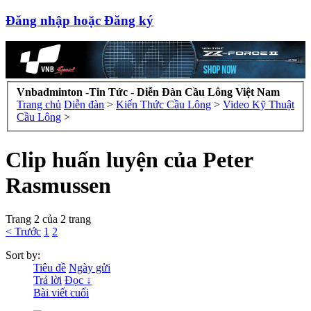
Đăng nhập hoặc Đăng ký
Vnbadminton -Tin Tức - Diễn Đàn Cầu Lông Việt Nam
Trang chủ
Diễn đàn
>
Kiến Thức Cầu Lông
>
Video Kỹ Thuật
Cầu Lông
>
Clip huấn luyện của Peter
Rasmussen
Trang 2 của 2 trang
< Trước
1
2
Sort by:
Tiêu đề
Ngày gửi
Trả lời
Đọc ↓
Bài viết cuối