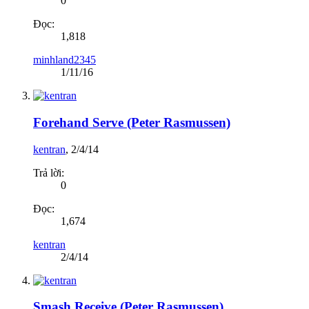
0
Đọc:
1,818
minhland2345
1/11/16
Forehand Serve (Peter Rasmussen)
kentran
,
2/4/14
Trả lời:
0
Đọc:
1,674
kentran
2/4/14
Smash Receive (Peter Rasmussen)