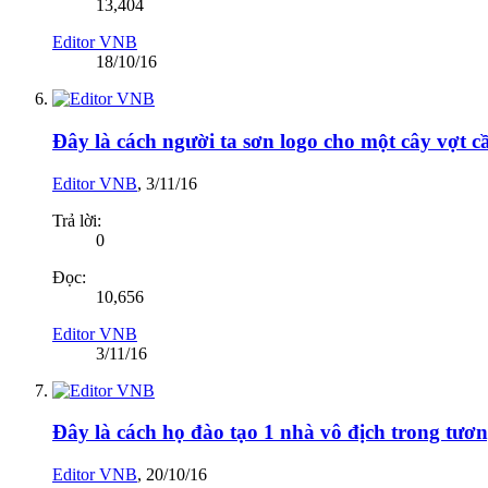
13,404
Editor VNB
18/10/16
Đây là cách người ta sơn logo cho một cây vợt c
Editor VNB
,
3/11/16
Trả lời:
0
Đọc:
10,656
Editor VNB
3/11/16
Đây là cách họ đào tạo 1 nhà vô địch trong tươn
Editor VNB
,
20/10/16