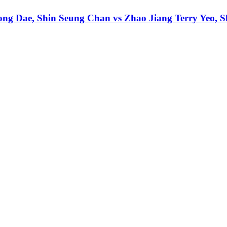
ong Dae, Shin Seung Chan vs Zhao Jiang Terry Yeo, S