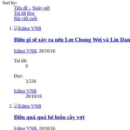
Sort by:
Tiêu đề ↓
Ngày gửi
Trả lời
Đọc
Bài viết cuối
Điều gì sẽ xảy ra nếu Lee Chong Wei và Lin Dan
Editor VNB
,
28/10/16
Trả lời:
0
Đọc:
3,534
Editor VNB
28/10/16
Điên quá quá bẻ luôn cây vợt
Editor VNB
,
19/10/16