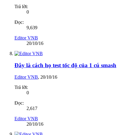
Trả lời:
0
Đọc:
9,639
Editor VNB
20/10/16
Đây là cách họ test tốc độ của 1 cú smash
Editor VNB
,
20/10/16
Trả lời:
0
Đọc:
2,617
Editor VNB
20/10/16