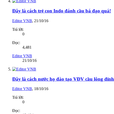
Đây là cách trẻ con Indo đánh cầu bá đạo quá!
Editor VNB
,
21/10/16
Trả lời:
0
Đọc:
4,481
Editor VNB
21/10/16
Đây là cách nước họ đào tạo VĐV cầu lông đỉn
Editor VNB
,
18/10/16
Trả lời:
0
Đọc: