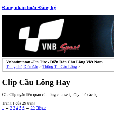
Đăng nhập hoặc Đăng ký
Vnbadminton -Tin Tức - Diễn Đàn Cầu Lông Việt Nam
Trang chủ
Diễn đàn
>
Thông Tin Cầu Lông
>
Clip Cầu Lông Hay
Các Clip ngắn liên quan cầu lông chia sẻ tại đây nhé các bạn
Trang 1 của 29 trang
1
←
2
3
4
5
6
→
29
Tiếp >