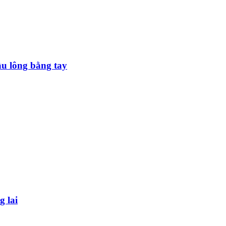
ầu lông bằng tay
g lai