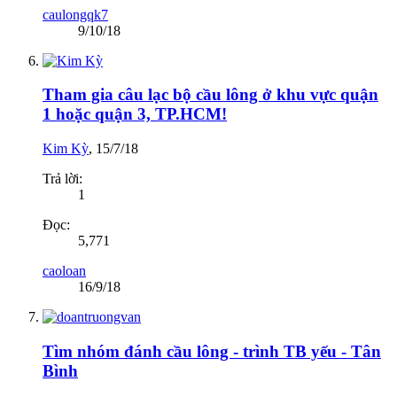
caulongqk7
9/10/18
Tham gia câu lạc bộ cầu lông ở khu vực quận
1 hoặc quận 3, TP.HCM!
Kim Kỳ
,
15/7/18
Trả lời:
1
Đọc:
5,771
caoloan
16/9/18
Tìm nhóm đánh cầu lông - trình TB yếu - Tân
Bình