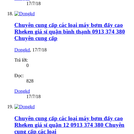
17/7/18
Chuyên cung cấp các loại máy bơm đẩy cao
Rheken giá sỉ quận bình thạnh 0913 374 380
Chuyên cung cấp
Dongkd
,
17/7/18
Trả lời:
0
Đọc:
828
Dongkd
17/7/18
Chuyên cung cấp các loại máy bơm đẩy cao
Rheken giá sỉ quận 12 0913 374 380 Chuyên
cung cấp các loại