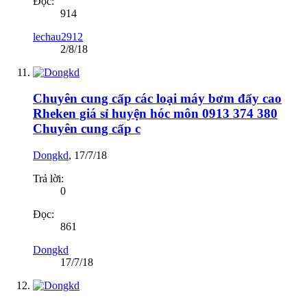
Đọc:
914
lechau2912
2/8/18
Chuyên cung cấp các loại máy bơm đẩy cao
Rheken giá sỉ huyện hóc môn 0913 374 380
Chuyên cung cấp c
Dongkd
,
17/7/18
Trả lời:
0
Đọc:
861
Dongkd
17/7/18