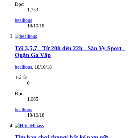
Đọc:
1,733
heallious
18/10/18
Tối 3,5,7 - Từ 20h đến 22h - Sân Vy Sport -
Quận Gò Vấp
heallious
,
18/10/18
Trả lời:
0
Đọc:
1,065
heallious
18/10/18
Tìm bạn chơi chung( bất kể nam nữ)