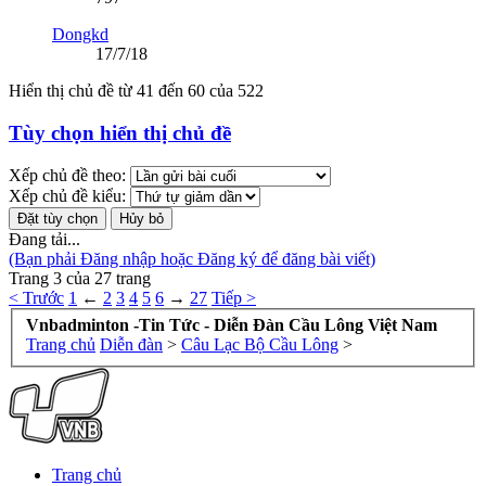
Dongkd
17/7/18
Hiển thị chủ đề từ 41 đến 60 của 522
Tùy chọn hiển thị chủ đề
Xếp chủ đề theo:
Xếp chủ đề kiểu:
Đang tải...
(Bạn phải Đăng nhập hoặc Đăng ký để đăng bài viết)
Trang 3 của 27 trang
< Trước
1
←
2
3
4
5
6
→
27
Tiếp >
Vnbadminton -Tin Tức - Diễn Đàn Cầu Lông Việt Nam
Trang chủ
Diễn đàn
>
Câu Lạc Bộ Cầu Lông
>
Trang chủ