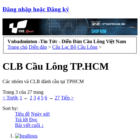
Đăng nhập hoặc Đăng ký
Vnbadminton -Tin Tức - Diễn Đàn Cầu Lông Việt Nam
Trang chủ
Diễn đàn
>
Câu Lạc Bộ Cầu Lông
>
CLB Cầu Lông TP.HCM
Các nhóm và CLB đánh cầu tại TPHCM
Trang 3 của 27 trang
< Trước
1
←
2
3
4
5
6
→
27
Tiếp >
Sort by:
Tiêu đề
Ngày gửi
Trả lời
Đọc
Bài viết cuối ↓