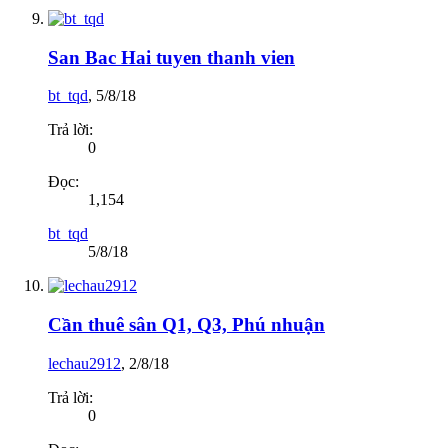
San Bac Hai tuyen thanh vien
bt_tqd
,
5/8/18
Trả lời:
0
Đọc:
1,154
bt_tqd
5/8/18
Cần thuê sân Q1, Q3, Phú nhuận
lechau2912
,
2/8/18
Trả lời:
0