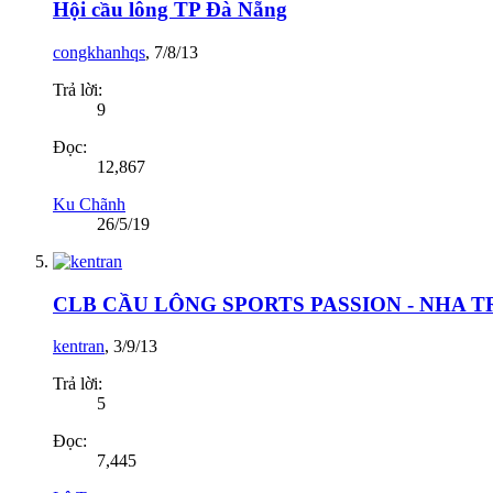
Hội cầu lông TP Đà Nẵng
congkhanhqs
,
7/8/13
Trả lời:
9
Đọc:
12,867
Ku Chãnh
26/5/19
CLB CẦU LÔNG SPORTS PASSION - NHA 
kentran
,
3/9/13
Trả lời:
5
Đọc:
7,445