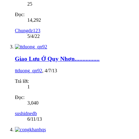
25
Đọc:
14,292
Chungdz123
5/4/22
Giao Lưu Ở Quy Nhơn................
ttduong_qn92
,
4/7/13
Trả lời:
1
Đọc:
3,040
sushidnedb
6/11/13