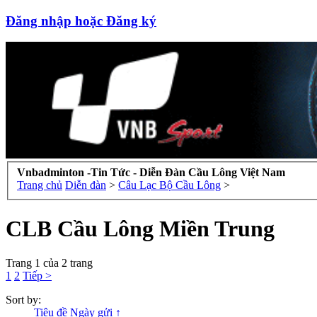
Đăng nhập hoặc Đăng ký
Vnbadminton -Tin Tức - Diễn Đàn Cầu Lông Việt Nam
Trang chủ
Diễn đàn
>
Câu Lạc Bộ Cầu Lông
>
CLB Cầu Lông Miền Trung
Trang 1 của 2 trang
1
2
Tiếp >
Sort by:
Tiêu đề
Ngày gửi ↑