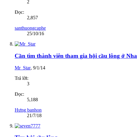
2
Đọc:
2,857
santhuongcaphe
25/10/16
Cần tìm thành viên tham gia hội cầu lông ở Nh
Mr_Star
,
9/1/14
Trả lời:
3
Đọc:
5,188
Hưng banhon
21/7/18