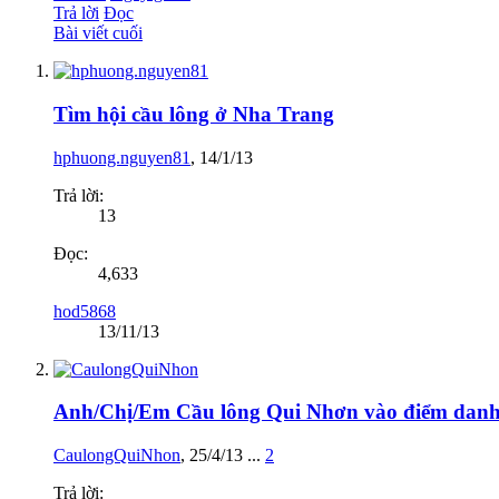
Trả lời
Đọc
Bài viết cuối
Tìm hội cầu lông ở Nha Trang
hphuong.nguyen81
,
14/1/13
Trả lời:
13
Đọc:
4,633
hod5868
13/11/13
Anh/Chị/Em Cầu lông Qui Nhơn vào điểm danh
CaulongQuiNhon
,
25/4/13
...
2
Trả lời: