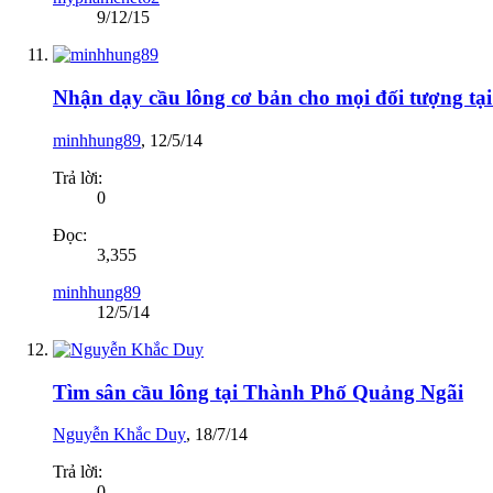
9/12/15
Nhận dạy cầu lông cơ bản cho mọi đối tượng tạ
minhhung89
,
12/5/14
Trả lời:
0
Đọc:
3,355
minhhung89
12/5/14
Tìm sân cầu lông tại Thành Phố Quảng Ngãi
Nguyễn Khắc Duy
,
18/7/14
Trả lời:
0