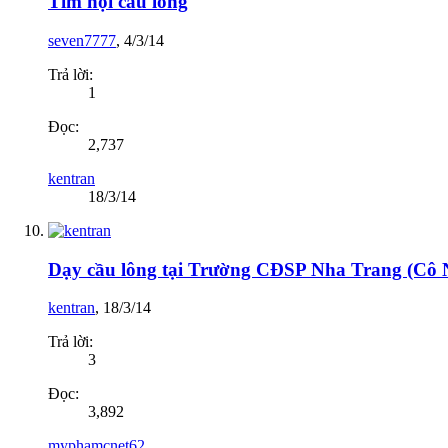
Tìm hội cầu lông
seven7777
,
4/3/14
Trả lời:
1
Đọc:
2,737
kentran
18/3/14
Dạy cầu lông tại Trường CĐSP Nha Trang (Cô 
kentran
,
18/3/14
Trả lời:
3
Đọc:
3,892
myphamcnet62