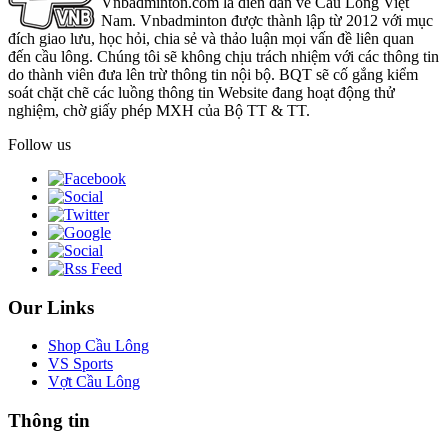
Vnbadminton.com là diễn đàn về Cầu Lông Việt
Nam. Vnbadminton được thành lập từ 2012 với mục
đích giao lưu, học hỏi, chia sẻ và thảo luận mọi vấn đề liên quan
đến cầu lông. Chúng tôi sẽ không chịu trách nhiệm với các thông tin
do thành viên đưa lên trừ thông tin nội bộ. BQT sẽ cố gắng kiểm
soát chặt chẽ các luồng thông tin Website đang hoạt động thử
nghiệm, chờ giấy phép MXH của Bộ TT & TT.
Follow us
Our Links
Shop Cầu Lông
VS Sports
Vợt Cầu Lông
Thông tin