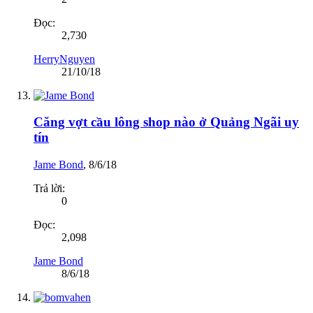
Đọc:
2,730
HerryNguyen
21/10/18
Căng vợt cầu lông shop nào ở Quảng Ngãi uy
tín
Jame Bond
,
8/6/18
Trả lời:
0
Đọc:
2,098
Jame Bond
8/6/18