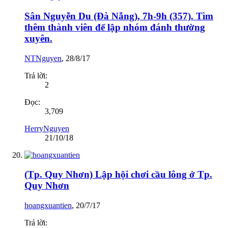
Sân Nguyễn Du (Đà Nẵng), 7h-9h (357). Tìm
thêm thành viên để lập nhóm đánh thường
xuyên.
NTNguyen
,
28/8/17
Trả lời:
2
Đọc:
3,709
HerryNguyen
21/10/18
(Tp. Quy Nhơn) Lập hội chơi cầu lông ở Tp.
Quy Nhơn
hoangxuantien
,
20/7/17
Trả lời: