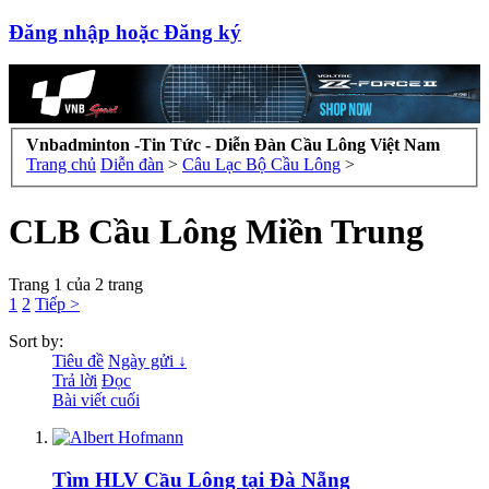
Đăng nhập hoặc Đăng ký
Vnbadminton -Tin Tức - Diễn Đàn Cầu Lông Việt Nam
Trang chủ
Diễn đàn
>
Câu Lạc Bộ Cầu Lông
>
CLB Cầu Lông Miền Trung
Trang 1 của 2 trang
1
2
Tiếp >
Sort by:
Tiêu đề
Ngày gửi ↓
Trả lời
Đọc
Bài viết cuối
Tìm HLV Cầu Lông tại Đà Nẵng