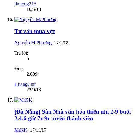
tinnong215
10/5/18
Tư vấn mua vợt
Nguyễn M.Phương
,
17/1/18
Trả lời:
6
Đọc:
2,809
HuangChir
22/6/18
[Đà Nẵng] Sân Nhà văn hóa thiếu nhi 2-9 buổi
2.4.6 giờ 7r-9r tuyển thành viên
MrKK
,
17/11/17