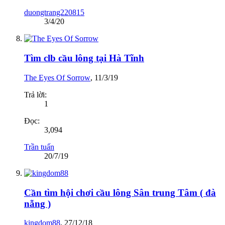
duongtrang220815
3/4/20
Tìm clb cầu lông tại Hà Tĩnh
The Eyes Of Sorrow
,
11/3/19
Trả lời:
1
Đọc:
3,094
Trần tuấn
20/7/19
Cần tìm hội chơi cầu lông Sân trung Tâm ( đà
nẵng )
kingdom88
,
27/12/18