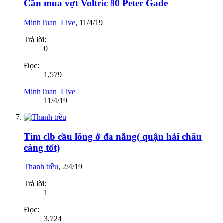
Cần mua vợt Voltric 80 Peter Gade
MinhTuan_Live
,
11/4/19
Trả lời:
0
Đọc:
1,579
MinhTuan_Live
11/4/19
Tìm clb cầu lông ở đà nẵng( quận hải châu
càng tốt)
Thanh trều
,
2/4/19
Trả lời:
1
Đọc:
3,724