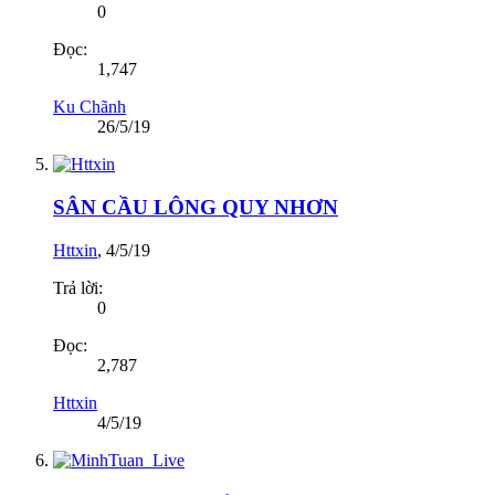
0
Đọc:
1,747
Ku Chãnh
26/5/19
SÂN CẦU LÔNG QUY NHƠN
Httxin
,
4/5/19
Trả lời:
0
Đọc:
2,787
Httxin
4/5/19