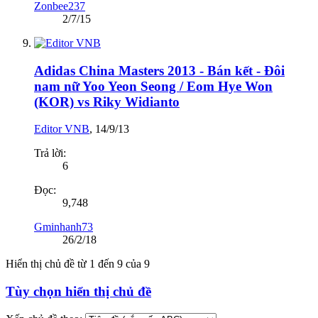
Zonbee237
2/7/15
Adidas China Masters 2013 - Bán kết - Đôi
nam nữ Yoo Yeon Seong / Eom Hye Won
(KOR) vs Riky Widianto
Editor VNB
,
14/9/13
Trả lời:
6
Đọc:
9,748
Gminhanh73
26/2/18
Hiển thị chủ đề từ 1 đến 9 của 9
Tùy chọn hiển thị chủ đề