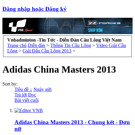
Đăng nhập hoặc Đăng ký
Vnbadminton -Tin Tức - Diễn Đàn Cầu Lông Việt Nam
Trang chủ
Diễn đàn
>
Thông Tin Cầu Lông
>
Video Giải Cầu
Lông
>
Giải Đấu Cầu Lông 2013
>
Adidas China Masters 2013
Sort by:
Tiêu đề ↓
Ngày gửi
Trả lời
Đọc
Bài viết cuối
Adidas China Masters 2013 - Chung kết - Đơn
nữ