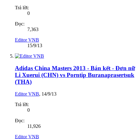
Trả lời:
0
Đọc:
7,363
Editor VNB
15/9/13
Adidas China Masters 2013 - Bán kết - Đơn nữ
Li Xuerui (CHN) vs Porntip Buranaprasertsuk
(THA)
Editor VNB
,
14/9/13
Trả lời:
0
Đọc:
11,926
Editor VNB