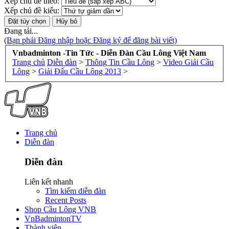
Xếp chủ đề theo:
Xếp chủ đề kiểu:
Đang tải...
(Bạn phải Đăng nhập hoặc Đăng ký để đăng bài viết)
Vnbadminton -Tin Tức - Diễn Đàn Cầu Lông Việt Nam
Trang chủ
Diễn đàn
>
Thông Tin Cầu Lông
>
Video Giải Cầu
Lông
>
Giải Đấu Cầu Lông 2013
>
Trang chủ
Diễn đàn
Diễn đàn
Liên kết nhanh
Tìm kiếm diễn đàn
Recent Posts
Shop Cầu Lông VNB
VnBadmintonTV
Thành viên