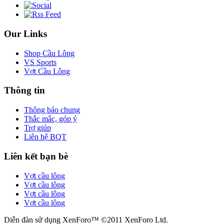
Our Links
Shop Cầu Lông
VS Sports
Vợt Cầu Lông
Thông tin
Thông báo chung
Thắc mắc, góp ý
Trợ giúp
Liên hệ BQT
Liên kết bạn bè
Vợt cầu lông
Vợt cầu lông
Vợt cầu lông
Vợt cầu lông
Diễn đàn sử dụng XenForo™ ©2011 XenForo Ltd.