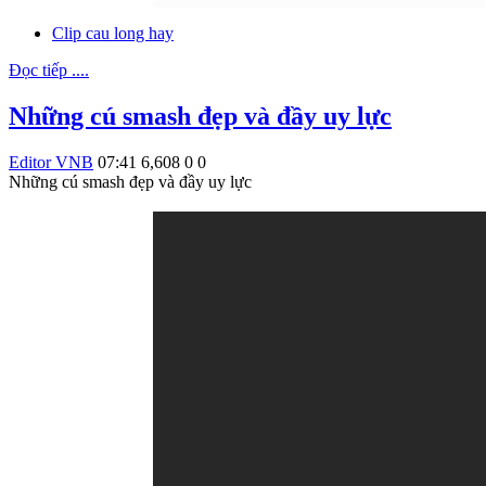
Clip cau long hay
Đọc tiếp ....
Những cú smash đẹp và đầy uy lực
Editor VNB
07:41
6,608
0
0
Những cú smash đẹp và đầy uy lực