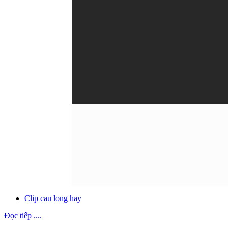
Clip cau long hay
Đọc tiếp ....