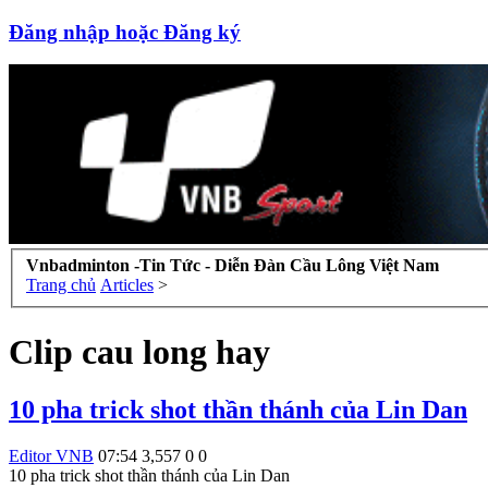
Đăng nhập hoặc Đăng ký
Vnbadminton -Tin Tức - Diễn Đàn Cầu Lông Việt Nam
Trang chủ
Articles
>
Clip cau long hay
10 pha trick shot thần thánh của Lin Dan
Editor VNB
07:54
3,557
0
0
10 pha trick shot thần thánh của Lin Dan