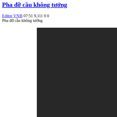
Pha đỡ cầu không tưởng
Editor VNB
07:51
9,111
0
0
Pha đỡ cầu không tưởng