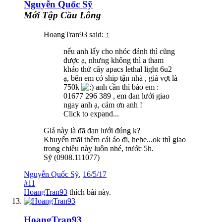
Nguyễn Quốc Sỹ
Mới Tập Cầu Lông
HoangTran93 said:
↑
nếu anh lấy cho nhóc đánh thì cũng
được ạ, nhưng không thì a tham
khảo thử cây apacs lethal light 6u2
ạ, bên em có ship tận nhà , giá vợt là
750k
anh cần thì báo em :
01677 296 389 , em đan lưới giao
ngay anh ạ, cảm ơn anh !
Click to expand...
Giá này là đã đan lưới đúng k?
Khuyến mãi thêm cái áo đi, hehe...ok thì giao
trong chiều này luôn nhé, trước 5h.
Sỹ (0908.111077)
Nguyễn Quốc Sỹ
,
16/5/17
#11
HoangTran93
thích bài này.
HoangTran93