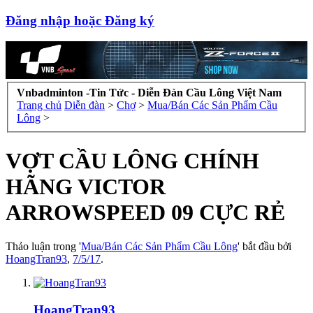
Đăng nhập hoặc Đăng ký
Vnbadminton -Tin Tức - Diễn Đàn Cầu Lông Việt Nam
Trang chủ
Diễn đàn
>
Chợ
>
Mua/Bán Các Sản Phẩm Cầu
Lông
>
VỢT CẦU LÔNG CHÍNH
HÃNG VICTOR
ARROWSPEED 09 CỰC RẺ
Thảo luận trong '
Mua/Bán Các Sản Phẩm Cầu Lông
' bắt đầu bởi
HoangTran93
,
7/5/17
.
HoangTran93