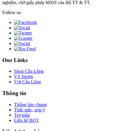
nghiệm, chờ giấy phép MXH của Bộ TT & TT.
Follow us
Our Links
Shop Cầu Lông
VS Sports
Vợt Cầu Lông
Thông tin
Thông báo chung
Thắc mắc, góp ý
Trợ giúp
Liên hệ BQT