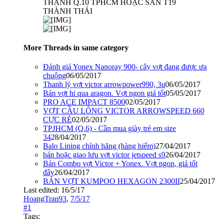
THÀNH Q.10 TPHCM HOẶC SÂN T19
THÀNH THÁI
More Threads in same category
Đánh giá Yonex Nanoray 900- cây vợt đang được ưa
chuộng
06/05/2017
Thanh lý vợt victor arrowpower990, 3u
06/05/2017
Bán vợt hi qua aragon. Vợt ngon giá tốt
05/05/2017
PRO ACE IMPACT 8500
02/05/2017
VỢT CẦU LÔNG VICTOR ARROWSPEED 660
CỰC RẺ
02/05/2017
TPJHCM (Q.6) - Cần mua giày trẻ em size
34
28/04/2017
Balo Lining chính hãng (hàng hiếm)
27/04/2017
bán hoặc giao lưu vợt victor jetspeed s9
26/04/2017
Bán Combo vợt Victor + Yonex. Vợt ngon, giá tốt
đây
26/04/2017
BÁN VỢT KUMPOO HEXAGON 2300II
25/04/2017
Last edited:
16/5/17
HoangTran93
,
7/5/17
#1
Tags: