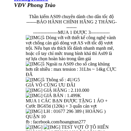
VĐV Phong Trào
Thần kiếm AS09 chuyên dành cho dân tốc độ
-------BẢO HÀNH CHÍNH HÃNG 2 THÁNG-
-------
-----------------MUA 1 ĐƯỢC 3-------------​
⤵ Dòng với với thiết kế công nghệ vành
vợt chống cản gió dòng vợt AS với tốc độ vươt
trội. Nếu bạn ưa thích lối đánh nhanh mạnh mẽ,
hoặc cổ tay chỉ mức trung bình khá thì As09 là
sự lựa chọn hoàn hảo trong tầm giá
⤵ Ngoài ra AS09 cho số căng khủng
hơn rất nhiều : max tension : 31Lbs ~ 14kg CỰC
ĐÃ
⤵ Thông số : 4U/G5
GIÁ VÔ CÙNG ƯU ĐÃI
GIÁ HÃNG : 2.110.000
GIÁ BÁN : 1.499K
MUA 1 CÁC BẠN ĐƯỢC TẶNG 1 ÁO +
Cước BG65ti (120k) + 3 quấn cán vợt
LH : 01677 296 389 ( HOÀNG )
QUẬN 10
fb : facebook.com/hoangtran277
TEST VỢT Ở TÔ HIẾN