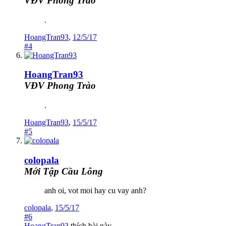
VĐV Phong Trào
.
HoangTran93
,
12/5/17
#4
HoangTran93
VĐV Phong Trào
.
HoangTran93
,
15/5/17
#5
colopala
Mới Tập Cầu Lông
anh oi, vot moi hay cu vay anh?
colopala
,
15/5/17
#6
HoangTran93
thích bài này.