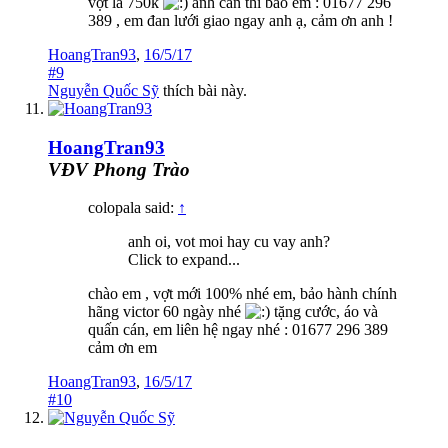
vợt là 750k
anh cần thì báo em : 01677 296
389 , em đan lưới giao ngay anh ạ, cảm ơn anh !
HoangTran93
,
16/5/17
#9
Nguyễn Quốc Sỹ
thích bài này.
HoangTran93
VĐV Phong Trào
colopala said:
↑
anh oi, vot moi hay cu vay anh?
Click to expand...
chào em , vợt mới 100% nhé em, bảo hành chính
hãng victor 60 ngày nhé
tặng cước, áo và
quấn cán, em liên hệ ngay nhé : 01677 296 389
cảm ơn em
HoangTran93
,
16/5/17
#10