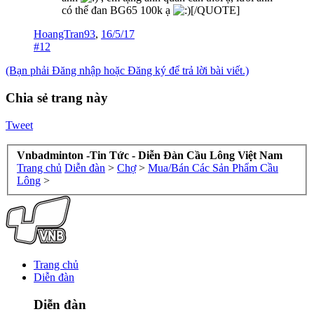
có thể đan BG65 100k ạ
[/QUOTE]
HoangTran93
,
16/5/17
#12
(Bạn phải Đăng nhập hoặc Đăng ký để trả lời bài viết.)
Chia sẻ trang này
Tweet
Vnbadminton -Tin Tức - Diễn Đàn Cầu Lông Việt Nam
Trang chủ
Diễn đàn
>
Chợ
>
Mua/Bán Các Sản Phẩm Cầu
Lông
>
Trang chủ
Diễn đàn
Diễn đàn