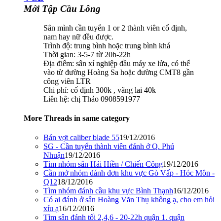
Mới Tập Cầu Lông
Sân mình cần tuyển 1 or 2 thành viên cố định,
nam hay nữ đều được.
Trình độ: trung bình hoặc trung bình khá
Thời gian: 3-5-7 từ 20h-22h
Địa điểm: sân xí nghiệp đầu máy xe lửa, có thể
vào từ đường Hoàng Sa hoặc đường CMT8 gần
công viên LTR
Chi phí: cố định 300k , vãng lai 40k
Liên hệ: chị Thảo 0908591977
More Threads in same category
Bán vợt caliber blade 55
19/12/2016
SG - Cần tuyển thành viên đánh ở Q. Phú
Nhuận
19/12/2016
Tìm nhóm sân Hải Hiền / Chiến Công
19/12/2016
Cần mở nhóm đánh đơn khu vực Gò Vấp - Hóc Môn -
Q12
18/12/2016
Tìm nhóm đánh cầu khu vực Bình Thạnh
16/12/2016
Có ai đánh ở sân Hoàng Văn Thụ không ạ, cho em hỏi
xíu ạ
16/12/2016
Tìm sân đánh tối 2,4,6 - 20-22h quận 1. quận