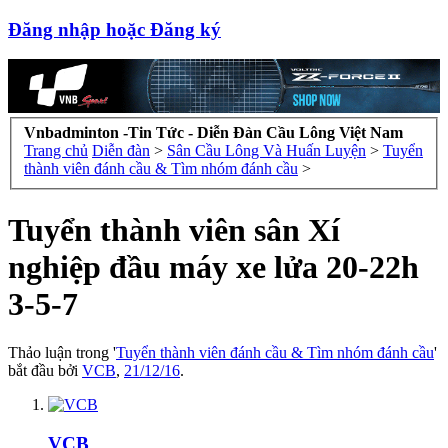
Đăng nhập hoặc Đăng ký
Vnbadminton -Tin Tức - Diễn Đàn Cầu Lông Việt Nam
Trang chủ
Diễn đàn
>
Sân Cầu Lông Và Huấn Luyện
>
Tuyển
thành viên đánh cầu & Tìm nhóm đánh cầu
>
Tuyển thành viên sân Xí
nghiệp đầu máy xe lửa 20-22h
3-5-7
Thảo luận trong '
Tuyển thành viên đánh cầu & Tìm nhóm đánh cầu
'
bắt đầu bởi
VCB
,
21/12/16
.
VCB