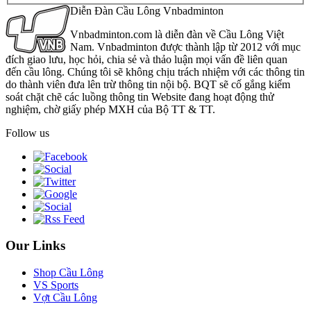
Diễn Đàn Cầu Lông Vnbadminton
Vnbadminton.com là diễn đàn về Cầu Lông Việt
Nam. Vnbadminton được thành lập từ 2012 với mục
đích giao lưu, học hỏi, chia sẻ và thảo luận mọi vấn đề liên quan
đến cầu lông. Chúng tôi sẽ không chịu trách nhiệm với các thông tin
do thành viên đưa lên trừ thông tin nội bộ. BQT sẽ cố gắng kiểm
soát chặt chẽ các luồng thông tin Website đang hoạt động thử
nghiệm, chờ giấy phép MXH của Bộ TT & TT.
Follow us
Our Links
Shop Cầu Lông
VS Sports
Vợt Cầu Lông