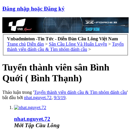
Đăng nhập hoặc Đăng ký
Vnbadminton -Tin Tức - Diễn Đàn Cầu Lông Việt Nam
Trang chủ
Diễn đàn
>
Sân Cầu Lông Và Huấn Luyện
>
Tuyển
thành viên đánh cầu & Tìm nhóm đánh cầu
>
Tuyển thành viên sân Bình
Quới ( Bình Thạnh)
Thảo luận trong '
Tuyển thành viên đánh cầu & Tìm nhóm đánh cầu
'
bắt đầu bởi
nhat.nguyet.72
,
9/3/19
.
nhat.nguyet.72
Mới Tập Cầu Lông