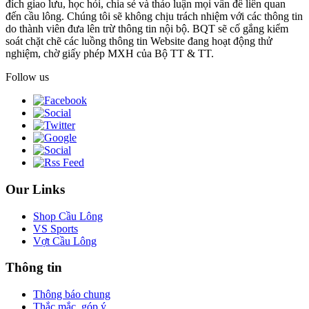
đích giao lưu, học hỏi, chia sẻ và thảo luận mọi vấn đề liên quan
đến cầu lông. Chúng tôi sẽ không chịu trách nhiệm với các thông tin
do thành viên đưa lên trừ thông tin nội bộ. BQT sẽ cố gắng kiểm
soát chặt chẽ các luồng thông tin Website đang hoạt động thử
nghiệm, chờ giấy phép MXH của Bộ TT & TT.
Follow us
Our Links
Shop Cầu Lông
VS Sports
Vợt Cầu Lông
Thông tin
Thông báo chung
Thắc mắc, góp ý