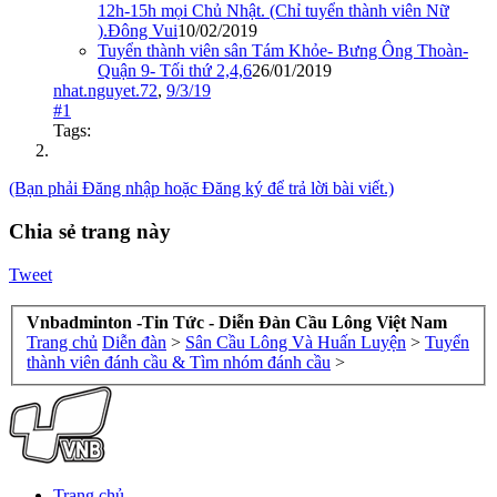
12h-15h mọi Chủ Nhật. (Chỉ tuyển thành viên Nữ
).Đông Vui
10/02/2019
Tuyển thành viên sân Tám Khỏe- Bưng Ông Thoàn-
Quận 9- Tối thứ 2,4,6
26/01/2019
nhat.nguyet.72
,
9/3/19
#1
Tags:
(Bạn phải Đăng nhập hoặc Đăng ký để trả lời bài viết.)
Chia sẻ trang này
Tweet
Vnbadminton -Tin Tức - Diễn Đàn Cầu Lông Việt Nam
Trang chủ
Diễn đàn
>
Sân Cầu Lông Và Huấn Luyện
>
Tuyển
thành viên đánh cầu & Tìm nhóm đánh cầu
>
Trang chủ