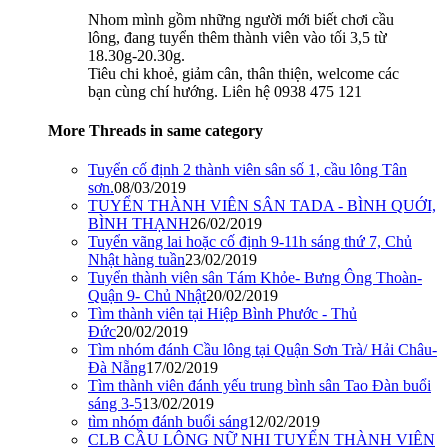
Nhom mình gồm những người mới biết chơi cầu
lông, đang tuyển thêm thành viên vào tối 3,5 từ
18.30g-20.30g.
Tiêu chi khoẻ, giảm cân, thân thiện, welcome các
bạn cùng chí hướng. Liên hệ 0938 475 121
More Threads in same category
Tuyển cố định 2 thành viên sân số 1, cầu lông Tân
sơn.
08/03/2019
TUYỂN THÀNH VIÊN SÂN TADA - BÌNH QUỚI,
BÌNH THẠNH
26/02/2019
Tuyển vãng lai hoặc cố định 9-11h sáng thứ 7, Chủ
Nhật hàng tuần
23/02/2019
Tuyển thành viên sân Tám Khỏe- Bưng Ông Thoàn-
Quận 9- Chủ Nhật
20/02/2019
Tìm thành viên tại Hiệp Bình Phước - Thủ
Đức
20/02/2019
Tìm nhóm đánh Cầu lông tại Quận Sơn Trà/ Hải Châu-
Đà Nẵng
17/02/2019
Tìm thành viên đánh yếu trung bình sân Tao Đàn buổi
sáng 3-5
13/02/2019
tìm nhóm đánh buổi sáng
12/02/2019
CLB CẦU LÔNG NỮ NHI TUYỂN THÀNH VIÊN