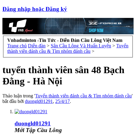
Đăng nhập hoặc Đăng ký
Vnbadminton -Tin Tức - Diễn Đàn Cầu Lông Việt Nam
Trang chủ
Diễn đàn
>
Sân Cầu Lông Và Huấn Luyện
>
Tuyển
thành viên đánh cầu & Tìm nhóm đánh cầu
>
tuyển thành viên sân 48 Bạch
Đằng - Hà Nội
Thảo luận trong '
Tuyển thành viên đánh cầu & Tìm nhóm đánh cầu
'
bắt đầu bởi
duongld01291
,
25/4/17
.
duongld01291
Mới Tập Cầu Lông