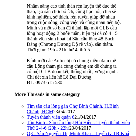
Nhằm nâng cao tinh thần rèn luyện thể dục thể
thao, tạo sân chơi bổ ích, cùng học hỏi, chia sẻ
kinh nghiệm, sở thích, rèn ruyện giúp đỡ nhau
trong cuộc sống, công việc và cùng nhau tiến bộ.
Mình và một số bạn đã thành lập một CLB cầu
lông hoạt động 2 buổi/ tuần, hiện tại đã có 4 - 5
thành viên sinh hoạt tại Sân cầu lông 48 Bạch
Đằng (Chương Dương Độ rẽ vào), sân thảm.
Thời gian: 19h - 21h thứ 4, thứ 5.
Kính mời các Anh/ chị có chung niềm đam mê
cầu Lông tham gia cùng chúng em để chúng ta
có một CLB đoàn kết, thống nhất , vững mạnh.
Chi tiết xin liên hệ Lê Đại Dương
ĐT: 0973 615 580
More Threads in same category
Tìm sân cầu lông gần Chợ Bình Chánh, H.Bình
Chánh, HCM
23/04/2017
Tuyển thành viên quận 6
21/04/2017
Tân Bình - Sân cầu lông Hải Hiền - Tuyển thành viên
Thứ 2-4-6 (20h - 22h)
20/04/2017
Q3 - Sân Nguyễn Thị Minh Khai - Tuyển tv TB-Khá