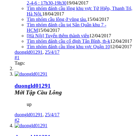
2-4-6 : 17h30-19h30
19/04/2017
Tìm nhóm đánh cầu lông khu vực Tứ Hiệp, Thanh Trì,
Hà Nội.
18/04/2017
Tìm nhóm cầu lông ở vũng tàu.
15/04/2017
Tìm nhóm đánh cầu tại Sân Quân khu 7 -
HCM
15/04/2017
[Hà Nội] Tuyển thêm thành viên
12/04/2017
Tìm nhóm đánh cầu cố định Tân Bình, tb-k
12/04/2017
Tìm nhóm đánh cầu lông khu vực Quận 10
12/04/2017
duongld01291
,
25/4/17
#1
Tags:
duongld01291
Mới Tập Cầu Lông
up
duongld01291
,
25/4/17
#2