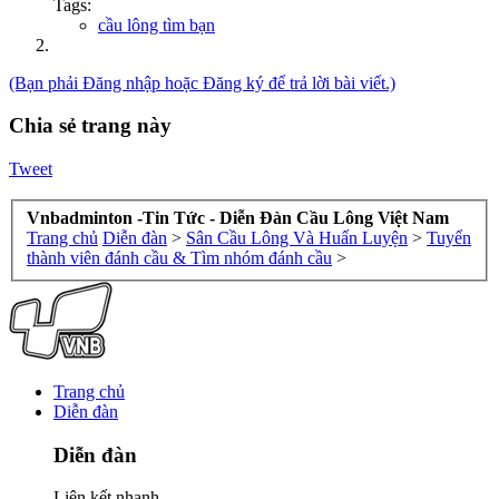
Tags:
cầu lông tìm bạn
(Bạn phải Đăng nhập hoặc Đăng ký để trả lời bài viết.)
Chia sẻ trang này
Tweet
Vnbadminton -Tin Tức - Diễn Đàn Cầu Lông Việt Nam
Trang chủ
Diễn đàn
>
Sân Cầu Lông Và Huấn Luyện
>
Tuyển
thành viên đánh cầu & Tìm nhóm đánh cầu
>
Trang chủ
Diễn đàn
Diễn đàn
Liên kết nhanh