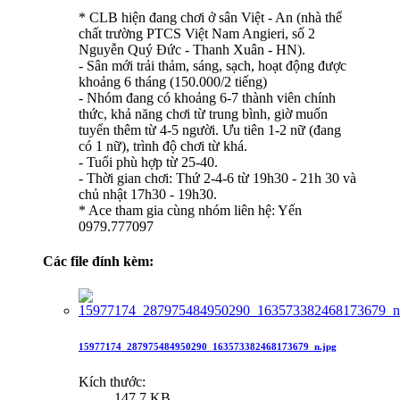
* CLB hiện đang chơi ở sân Việt - An (nhà thể
chất trường PTCS Việt Nam Angieri, số 2
Nguyễn Quý Đức - Thanh Xuân - HN).
- Sân mới trải thảm, sáng, sạch, hoạt động được
khoảng 6 tháng (150.000/2 tiếng)
- Nhóm đang có khoảng 6-7 thành viên chính
thức, khả năng chơi từ trung bình, giờ muốn
tuyển thêm từ 4-5 người. Ưu tiên 1-2 nữ (đang
có 1 nữ), trình độ chơi từ khá.
- Tuổi phù hợp từ 25-40.
- Thời gian chơi: Thứ 2-4-6 từ 19h30 - 21h 30 và
chủ nhật 17h30 - 19h30.
* Ace tham gia cùng nhóm liên hệ: Yến
0979.777097
Các file đính kèm:
15977174_287975484950290_163573382468173679_n.jpg
Kích thước:
147.7 KB