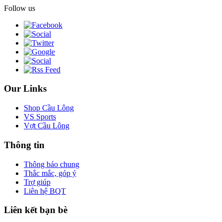
Follow us
Our Links
Shop Cầu Lông
VS Sports
Vợt Cầu Lông
Thông tin
Thông báo chung
Thắc mắc, góp ý
Trợ giúp
Liên hệ BQT
Liên kết bạn bè