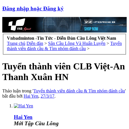
Đăng nhập hoặc Đăng ký
Vnbadminton -Tin Tức - Diễn Đàn Cầu Lông Việt Nam
Trang chủ
Diễn đàn
>
Sân Cầu Lông Và Huấn Luyện
>
Tuyển
thành viên đánh cầu & Tìm nhóm đánh cầu
>
Tuyển thành viên CLB Việt-An
Thanh Xuân HN
Thảo luận trong '
Tuyển thành viên đánh cầu & Tìm nhóm đánh cầu
'
bắt đầu bởi
Hai Yen
,
27/3/17
.
Hai Yen
Mới Tập Cầu Lông