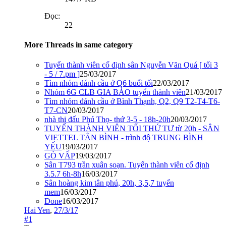
Đọc:
22
More Threads in same category
Tuyển thành viên cố định sân Nguyễn Văn Quá [ tối 3
- 5 / 7.pm ]
25/03/2017
Tìm nhóm đánh cầu ở Q6 buổi tối
22/03/2017
Nhóm 6G CLB GIA BẢO tuyển thành viên
21/03/2017
Tìm nhóm đánh cầu ở Bình Thạnh, Q2, Q9 T2-T4-T6-
T7-CN
20/03/2017
nhà thi đấu Phú Thọ- thứ 3-5 - 18h-20h
20/03/2017
TUYỂN THÀNH VIÊN TỐI THỨ TƯ từ 20h - SÂN
VIETTEL TÂN BÌNH - trình độ TRUNG BÌNH
YẾU
19/03/2017
GÒ VẤP
19/03/2017
Sân T793 trần xuân soạn. Tuyển thành viên cố định
3.5.7 6h-8h
16/03/2017
Sân hoàng kim tân phú, 20h, 3,5,7 tuyển
mem
16/03/2017
Done
16/03/2017
Hai Yen
,
27/3/17
#1