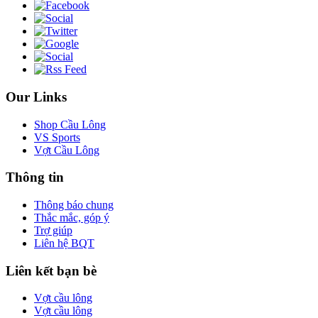
Our Links
Shop Cầu Lông
VS Sports
Vợt Cầu Lông
Thông tin
Thông báo chung
Thắc mắc, góp ý
Trợ giúp
Liên hệ BQT
Liên kết bạn bè
Vợt cầu lông
Vợt cầu lông