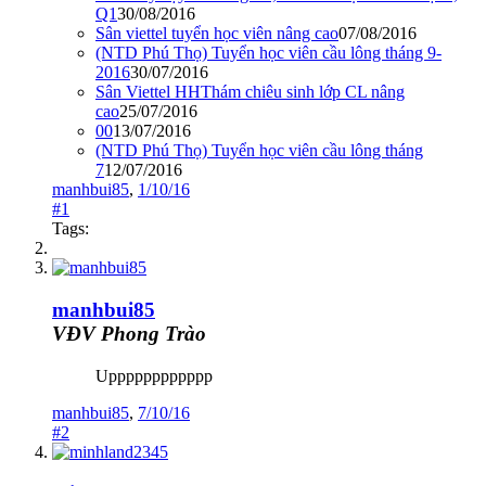
Q1
30/08/2016
Sân viettel tuyển học viên nâng cao
07/08/2016
(NTD Phú Thọ) Tuyển học viên cầu lông tháng 9-
2016
30/07/2016
Sân Viettel HHThám chiêu sinh lớp CL nâng
cao
25/07/2016
00
13/07/2016
(NTD Phú Thọ) Tuyển học viên cầu lông tháng
7
12/07/2016
manhbui85
,
1/10/16
#1
Tags:
manhbui85
VĐV Phong Trào
Upppppppppppp
manhbui85
,
7/10/16
#2