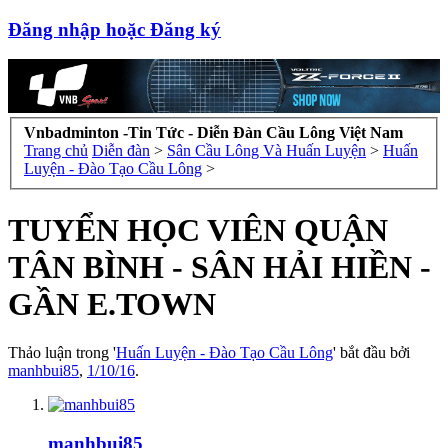
Đăng nhập hoặc Đăng ký
Vnbadminton -Tin Tức - Diễn Đàn Cầu Lông Việt Nam
Trang chủ
Diễn đàn
>
Sân Cầu Lông Và Huấn Luyện
>
Huấn
Luyện - Đào Tạo Cầu Lông
>
TUYỂN HỌC VIÊN QUẬN
TÂN BÌNH - SÂN HẢI HIỀN -
GẦN E.TOWN
Thảo luận trong '
Huấn Luyện - Đào Tạo Cầu Lông
' bắt đầu bởi
manhbui85
,
1/10/16
.
manhbui85