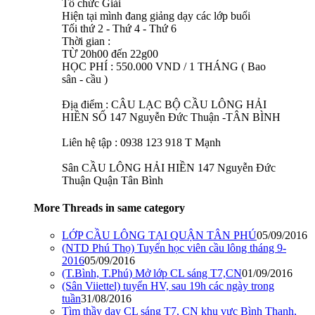
Tổ chức Giải
Hiện tại mình đang giảng dạy các lớp buổi
Tối thứ 2 - Thứ 4 - Thứ 6
Thời gian :
TỪ 20h00 đến 22g00
HỌC PHÍ : 550.000 VND / 1 THÁNG ( Bao
sân - cầu )
Địa điểm : CÂU LẠC BỘ CẦU LÔNG HẢI
HIỀN SỐ 147 Nguyễn Đức Thuận -TÂN BÌNH
Liên hệ tập : 0938 123 918 T Mạnh
Sân CẦU LÔNG HẢI HIỀN 147 Nguyễn Đức
Thuận Quận Tân Bình
More Threads in same category
LỚP CẦU LÔNG TẠI QUẬN TÂN PHÚ
05/09/2016
(NTD Phú Thọ) Tuyển học viên cầu lông tháng 9-
2016
05/09/2016
(T.Bình, T.Phú) Mở lớp CL sáng T7,CN
01/09/2016
(Sân Viiettel) tuyển HV, sau 19h các ngày trong
tuần
31/08/2016
Tìm thầy dạy CL sáng T7, CN khu vực Bình Thạnh,