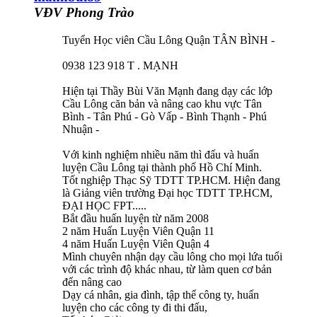
VĐV Phong Trào
Tuyển Học viên Cầu Lông Quận TÂN BÌNH -
0938 123 918 T . MẠNH
Hiện tại Thầy Bùi Văn Mạnh đang dạy các lớp
Cầu Lông căn bản và nâng cao khu vực Tân
Bình - Tân Phú - Gò Vấp - Bình Thạnh - Phú
Nhuận -
Với kinh nghiệm nhiều năm thì đấu và huấn
luyện Cầu Lông tại thành phố Hồ Chí Minh.
Tốt nghiệp Thạc Sỹ TDTT TP.HCM. Hiện đang
là Giảng viên trường Đại học TDTT TP.HCM,
ĐẠI HỌC FPT.....
Bắt đầu huấn luyện từ năm 2008
2 năm Huấn Luyện Viên Quận 11
4 năm Huấn Luyện Viên Quận 4
Mình chuyên nhận dạy cầu lông cho mọi lứa tuổi
với các trình độ khác nhau, từ làm quen cơ bản
đến nâng cao
Dạy cá nhân, gia đình, tập thể công ty, huấn
luyện cho các công ty đi thi đấu,