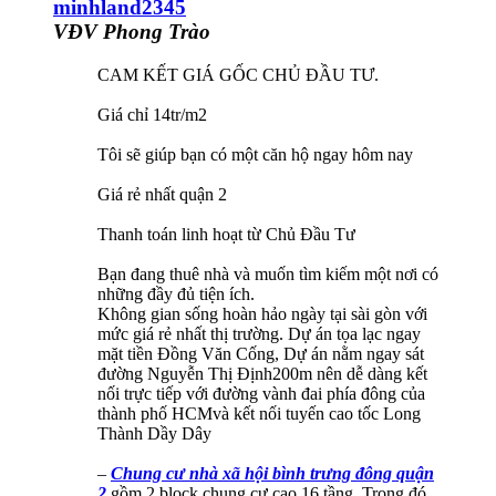
minhland2345
VĐV Phong Trào
CAM KẾT GIÁ GỐC CHỦ ĐẦU TƯ.
Giá chỉ 14tr/m2
Tôi sẽ giúp bạn có một căn hộ ngay hôm nay
Giá rẻ nhất quận 2
Thanh toán linh hoạt từ Chủ Đầu Tư
Bạn đang thuê nhà và muốn tìm kiếm một nơi có
những đầy đủ tiện ích.
Không gian sống hoàn hảo ngày tại sài gòn với
mức giá rẻ nhất thị trường. Dự án tọa lạc ngay
mặt tiền Đồng Văn Cống, Dự án nằm ngay sát
đường Nguyễn Thị Định200m nên dễ dàng kết
nối trực tiếp với đường vành đai phía đông của
thành phố HCMvà kết nối tuyến cao tốc Long
Thành Dầy Dây
–
Chung cư nhà xã hội bình trưng đông quận
2
gồm 2 block chung cư cao 16 tầng. Trong đó