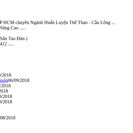
P HCM chuyên Ngành Huấn Luyện Thể Thao - Cầu Lông ...
ng Cao .....
Sân Tao Đàn )
2 .....
9/2018
nhuận
06/09/2018
/2018
2018
8/2018
8/2018
/08/2018