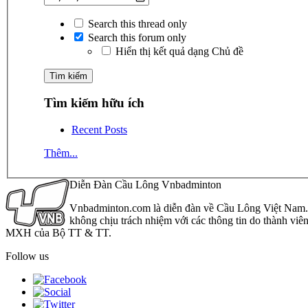
Search this thread only
Search this forum only
Hiển thị kết quả dạng Chủ đề
Tìm kiếm hữu ích
Recent Posts
Thêm...
Diễn Đàn Cầu Lông Vnbadminton
Vnbadminton.com là diễn đàn về Cầu Lông Việt Nam. Vn
không chịu trách nhiệm với các thông tin do thành viê
MXH của Bộ TT & TT.
Follow us