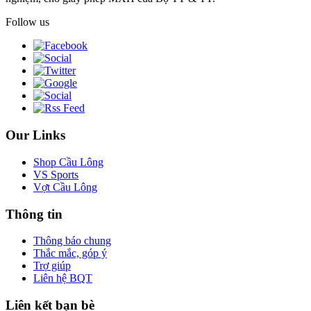
Follow us
Our Links
Shop Cầu Lông
VS Sports
Vợt Cầu Lông
Thông tin
Thông báo chung
Thắc mắc, góp ý
Trợ giúp
Liên hệ BQT
Liên kết bạn bè