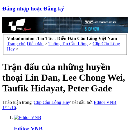
Đăng nhập hoặc Đăng ký
Vnbadminton -Tin Tức - Diễn Đàn Cầu Lông Việt Nam
Trang chủ
Diễn đàn
>
Thông Tin Cầu Lông
>
Clip Cầu Lông
Hay
>
Trận đấu của những huyền
thoại Lin Dan, Lee Chong Wei,
Taufik Hidayat, Peter Gade
Thảo luận trong '
Clip Cầu Lông Hay
' bắt đầu bởi
Editor VNB
,
1/11/16
.
Editor VNB