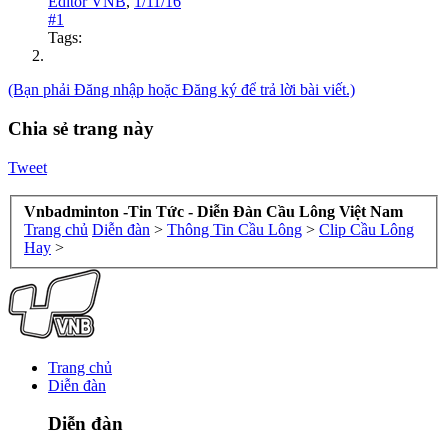
Editor VNB
,
1/11/16
#1
Tags:
(Bạn phải Đăng nhập hoặc Đăng ký để trả lời bài viết.)
Chia sẻ trang này
Tweet
Vnbadminton -Tin Tức - Diễn Đàn Cầu Lông Việt Nam
Trang chủ
Diễn đàn
>
Thông Tin Cầu Lông
>
Clip Cầu Lông
Hay
>
Trang chủ
Diễn đàn
Diễn đàn