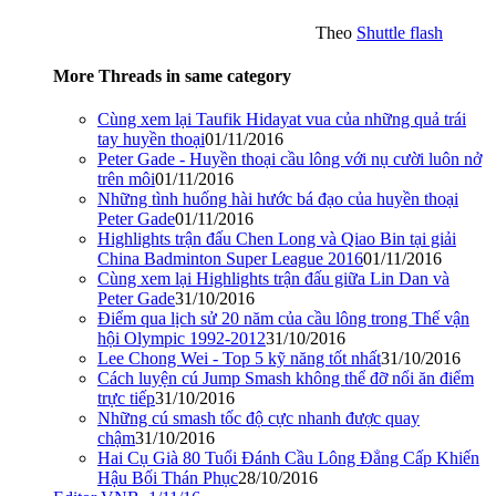
Theo
Shuttle flash
More Threads in same category
Cùng xem lại Taufik Hidayat vua của những quả trái
tay huyền thoại
01/11/2016
Peter Gade - Huyền thoại cầu lông với nụ cười luôn nở
trên môi
01/11/2016
Những tình huống hài hước bá đạo của huyền thoại
Peter Gade
01/11/2016
Highlights trận đấu Chen Long và Qiao Bin tại giải
China Badminton Super League 2016
01/11/2016
Cùng xem lại Highlights trận đấu giữa Lin Dan và
Peter Gade
31/10/2016
Điểm qua lịch sử 20 năm của cầu lông trong Thế vận
hội Olympic 1992-2012
31/10/2016
Lee Chong Wei - Top 5 kỹ năng tốt nhất
31/10/2016
Cách luyện cú Jump Smash không thể đỡ nổi ăn điểm
trực tiếp
31/10/2016
Những cú smash tốc độ cực nhanh được quay
chậm
31/10/2016
Hai Cụ Già 80 Tuổi Đánh Cầu Lông Đẳng Cấp Khiến
Hậu Bối Thán Phục
28/10/2016