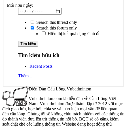
Mới hơn ngày:
Search this thread only
Search this forum only
Hiển thị kết quả dạng Chủ đề
Tìm kiếm hữu ích
Recent Posts
Thêm...
Diễn Đàn Cầu Lông Vnbadminton
Vnbadminton.com là diễn đàn về Cầu Lông Việt
Nam. Vnbadminton được thành lập từ 2012 với mục
đích giao lưu, học hỏi, chia sẻ và thảo luận mọi vấn đề liên quan
đến cầu lông. Chúng tôi sẽ không chịu trách nhiệm với các thông tin
do thành viên đưa lên trừ thông tin nội bộ. BQT sẽ cố gắng kiểm
soát chặt chẽ các luồng thông tin Website đang hoạt động thử