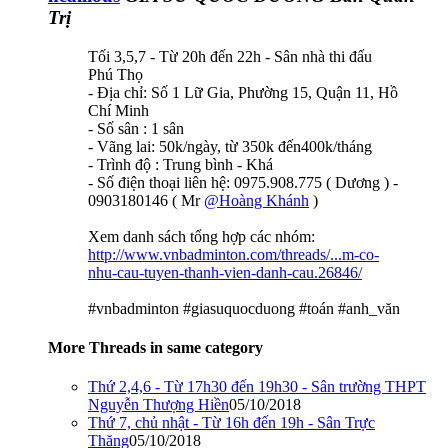
Trị
Tối 3,5,7 - Từ 20h đến 22h - Sân nhà thi đấu
Phú Thọ
- Địa chỉ: Số 1 Lữ Gia, Phường 15, Quận 11, Hồ
Chí Minh
- Số sân : 1 sân
- Vãng lai: 50k/ngày, từ 350k đến400k/tháng
- Trình độ : Trung bình - Khá
- Số điện thoại liên hệ: 0975.908.775 ( Dương ) -
0903180146 ( Mr
@Hoàng Khánh
)
Xem danh sách tổng hợp các nhóm:
http://www.vnbadminton.com/threads/...m-co-
nhu-cau-tuyen-thanh-vien-danh-cau.26846/
#vnbadminton #giasuquocduong #toán #anh_văn
More Threads in same category
Thứ 2,4,6 - Từ 17h30 đến 19h30 - Sân trường THPT
Nguyễn Thượng Hiền
05/10/2018
Thứ 7, chủ nhật - Từ 16h đến 19h - Sân Trực
Thăng
05/10/2018