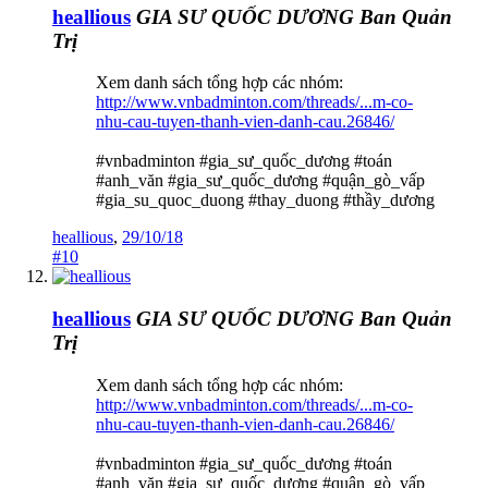
heallious
GIA SƯ QUỐC DƯƠNG
Ban Quản
Trị
Xem danh sách tổng hợp các nhóm:
http://www.vnbadminton.com/threads/...m-co-
nhu-cau-tuyen-thanh-vien-danh-cau.26846/
#vnbadminton #gia_sư_quốc_dương #toán
#anh_văn #gia_sư_quốc_dương #quận_gò_vấp
#gia_su_quoc_duong #thay_duong #thầy_dương
heallious
,
29/10/18
#10
heallious
GIA SƯ QUỐC DƯƠNG
Ban Quản
Trị
Xem danh sách tổng hợp các nhóm:
http://www.vnbadminton.com/threads/...m-co-
nhu-cau-tuyen-thanh-vien-danh-cau.26846/
#vnbadminton #gia_sư_quốc_dương #toán
#anh_văn #gia_sư_quốc_dương #quận_gò_vấp