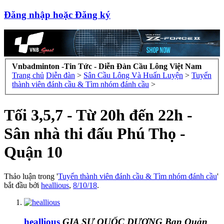
Đăng nhập hoặc Đăng ký
Vnbadminton -Tin Tức - Diễn Đàn Cầu Lông Việt Nam
Trang chủ
Diễn đàn
>
Sân Cầu Lông Và Huấn Luyện
>
Tuyển
thành viên đánh cầu & Tìm nhóm đánh cầu
>
Tối 3,5,7 - Từ 20h đến 22h -
Sân nhà thi đấu Phú Thọ -
Quận 10
Thảo luận trong '
Tuyển thành viên đánh cầu & Tìm nhóm đánh cầu
'
bắt đầu bởi
heallious
,
8/10/18
.
heallious
GIA SƯ QUỐC DƯƠNG
Ban Quản