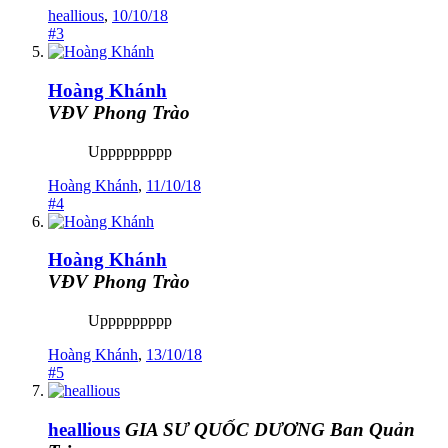
heallious
,
10/10/18
#3
Hoàng Khánh
VĐV Phong Trào
Uppppppppp
Hoàng Khánh
,
11/10/18
#4
Hoàng Khánh
VĐV Phong Trào
Uppppppppp
Hoàng Khánh
,
13/10/18
#5
heallious
GIA SƯ QUỐC DƯƠNG
Ban Quản