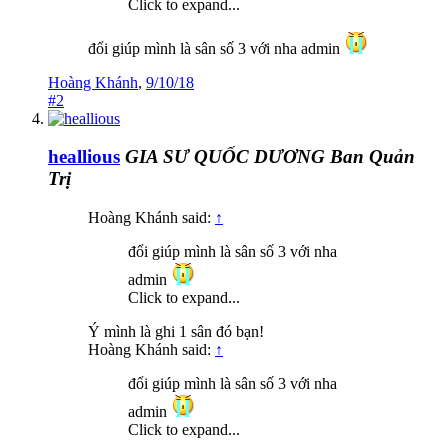
Click to expand...
đổi giúp mình là sân số 3 với nha admin
Hoàng Khánh
,
9/10/18
#2
heallious
GIA SƯ QUỐC DƯƠNG
Ban Quản
Trị
Hoàng Khánh said:
↑
đổi giúp mình là sân số 3 với nha
admin
Click to expand...
Ý mình là ghi 1 sân đó bạn!
Hoàng Khánh said:
↑
đổi giúp mình là sân số 3 với nha
admin
Click to expand...