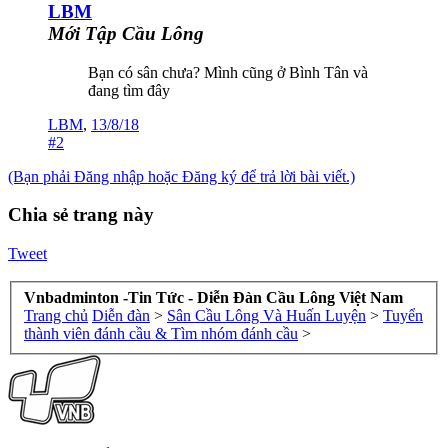
LBM
Mới Tập Cầu Lông
Bạn có sân chưa? Mình cũng ở Bình Tân và
đang tìm đây
LBM
,
13/8/18
#2
(Bạn phải Đăng nhập hoặc Đăng ký để trả lời bài viết.)
Chia sẻ trang này
Tweet
Vnbadminton -Tin Tức - Diễn Đàn Cầu Lông Việt Nam
Trang chủ
Diễn đàn
>
Sân Cầu Lông Và Huấn Luyện
>
Tuyển
thành viên đánh cầu & Tìm nhóm đánh cầu
>