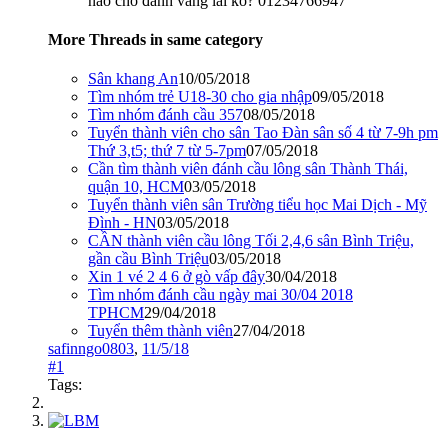
nào cho đánh vãng lai ko? 01234766947
More Threads in same category
Sân khang An
10/05/2018
Tìm nhóm trẻ U18-30 cho gia nhập
09/05/2018
Tìm nhóm đánh cầu 357
08/05/2018
Tuyển thành viên cho sân Tao Đàn sân số 4 từ 7-9h pm
Thứ 3,t5; thứ 7 từ 5-7pm
07/05/2018
Cần tìm thành viên đánh cầu lông sân Thành Thái,
quận 10, HCM
03/05/2018
Tuyển thành viên sân Trường tiểu học Mai Dịch - Mỹ
Đình - HN
03/05/2018
CẦN thành viên cầu lông Tối 2,4,6 sân Bình Triệu,
gần cầu Bình Triệu
03/05/2018
Xin 1 vé 2 4 6 ở gò vấp đây
30/04/2018
Tìm nhóm đánh cầu ngày mai 30/04 2018
TPHCM
29/04/2018
Tuyển thêm thành viên
27/04/2018
safinngo0803
,
11/5/18
#1
Tags: