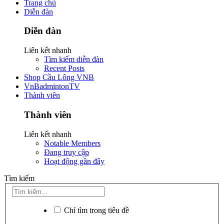
Trang chủ
Diễn đàn
Diễn đàn
Liên kết nhanh
Tìm kiếm diễn đàn
Recent Posts
Shop Cầu Lông VNB
VnBadmintonTV
Thành viên
Thành viên
Liên kết nhanh
Notable Members
Đang truy cập
Hoạt động gần đây
Tìm kiếm
Chỉ tìm trong tiêu đề