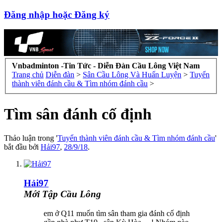
Đăng nhập hoặc Đăng ký
Vnbadminton -Tin Tức - Diễn Đàn Cầu Lông Việt Nam
Trang chủ
Diễn đàn
>
Sân Cầu Lông Và Huấn Luyện
>
Tuyển
thành viên đánh cầu & Tìm nhóm đánh cầu
>
Tìm sân đánh cố định
Thảo luận trong '
Tuyển thành viên đánh cầu & Tìm nhóm đánh cầu
'
bắt đầu bởi
Hải97
,
28/9/18
.
Hải97
Mới Tập Cầu Lông
em ở Q11 muốn tìm sân tham gia đánh cố định