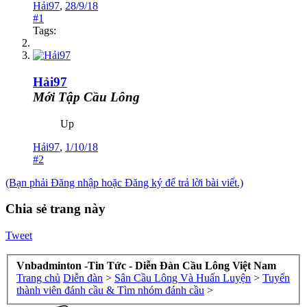
Hải97
,
28/9/18
#1
Tags:
Hải97
Mới Tập Cầu Lông
Up
Hải97
,
1/10/18
#2
(Bạn phải Đăng nhập hoặc Đăng ký để trả lời bài viết.)
Chia sẻ trang này
Tweet
Vnbadminton -Tin Tức - Diễn Đàn Cầu Lông Việt Nam
Trang chủ
Diễn đàn
>
Sân Cầu Lông Và Huấn Luyện
>
Tuyển
thành viên đánh cầu & Tìm nhóm đánh cầu
>