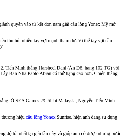
giành quyền vào tứ kết đơn nam giải cầu lông Yonex Mỹ mở
n thu hút nhiều tay vợt mạnh tham dự. Vì thế tay vợt cầu
y.
 2, Tiến Minh thắng Harsheel Dani (Ấn Độ, hạng 102 TG) với
ố 1 Tây Ban Nha Pablo Abian có thứ hạng cao hơn. Chiến thắng
ến thắng. Ở SEA Games 29 tới tại Malaysia, Nguyễn Tiến Minh
ừ thương hiệu
cầu lông Yonex
Sunrise, hiện anh đang sử dụng
g độ tốt nhất tại giải lần này và giúp anh có được những bước