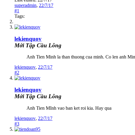
superadmin
,
22/7/17
#1
Tags:
lekienquov
Mới Tập Cầu Lông
Anh Tien Minh la than thuong cua minh. Co len anh Min
lekienquov
,
22/7/17
#2
lekienquov
Mới Tập Cầu Lông
Anh Tien MInh vao ban ket roi kia. Hay qua
lekienquov
,
22/7/17
#3