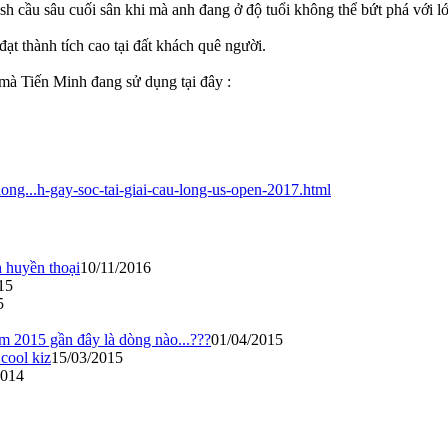
h cầu sâu cuối sân khi mà anh đang ở độ tuổi không thể bứt phá với lớp
đạt thành tích cao tại đất khách quê người.
à Tiến Minh đang sử dụng tại đây :
long...h-gay-soc-tai-giai-cau-long-us-open-2017.html
 huyền thoại
10/11/2016
15
5
ăm 2015 gần đây là dòng nào...???
01/04/2015
cool kiz
15/03/2015
2014