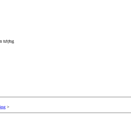
ần tượng
ông
>