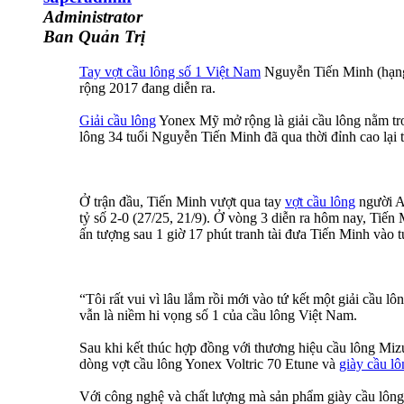
Administrator
Ban Quản Trị
Tay vợt cầu lông số 1 Việt Nam
Nguyễn Tiến Minh (hạng 
rộng 2017 đang diễn ra.
Giải cầu lông
Yonex Mỹ mở rộng là giải cầu lông nằm tro
lông 34 tuổi Nguyễn Tiến Minh đã qua thời đỉnh cao lại 
Ở trận đầu, Tiến Minh vượt qua tay
vợt cầu lông
người A
tỷ số 2-0 (27/25, 21/9). Ở vòng 3 diễn ra hôm nay, Tiến
ấn tượng sau 1 giờ 17 phút tranh tài đưa Tiến Minh vào
“Tôi rất vui vì lâu lắm rồi mới vào tứ kết một giải cầu
vẫn là niềm hi vọng số 1 của cầu lông Việt Nam.
Sau khi kết thúc hợp đồng với thương hiệu cầu lông Miz
dòng vợt cầu lông Yonex Voltric 70 Etune và
giày cầu lô
Với công nghệ và chất lượng mà sản phẩm giày cầu lông 