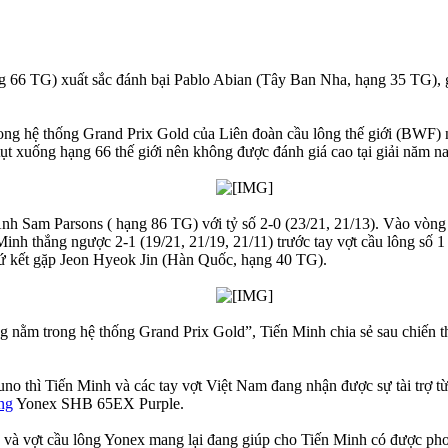
66 TG) xuất sắc đánh bại Pablo Abian (Tây Ban Nha, hạng 35 TG), 
ng hệ thống Grand Prix Gold của Liên đoàn cầu lông thế giới (BWF) nê
tụt xuống hạng 66 thế giới nên không được đánh giá cao tại giải năm na
nh Sam Parsons ( hạng 86 TG) với tỷ số 2-0 (23/21, 21/13). Vào vòng
 Minh thắng ngược 2-1 (19/21, 21/19, 21/11) trước tay vợt cầu lông s
 tứ kết gặp Jeon Hyeok Jin (Hàn Quốc, hạng 40 TG).
 lông nằm trong hệ thống Grand Prix Gold”, Tiến Minh chia sẻ sau chi
uno thì Tiến Minh và các tay vợt Việt Nam đang nhận được sự tài trợ t
ng
Yonex SHB 65EX Purple.
và vợt cầu lông Yonex mang lại đang giúp cho Tiến Minh có được phon