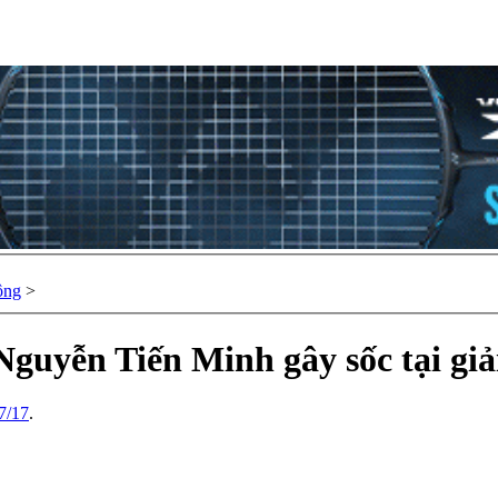
ông
>
 Nguyễn Tiến Minh gây sốc tại gi
7/17
.