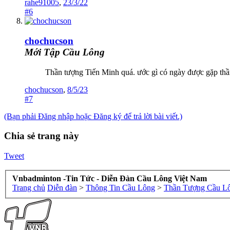
rahe91005
,
23/3/22
#6
chochucson
Mới Tập Cầu Lông
Thần tượng Tiến Minh quá. ước gì có ngày được gặp th
chochucson
,
8/5/23
#7
(Bạn phải Đăng nhập hoặc Đăng ký để trả lời bài viết.)
Chia sẻ trang này
Tweet
Vnbadminton -Tin Tức - Diễn Đàn Cầu Lông Việt Nam
Trang chủ
Diễn đàn
>
Thông Tin Cầu Lông
>
Thần Tượng Cầu L