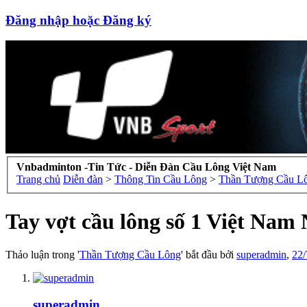
Đăng nhập hoặc Đăng ký
Vnbadminton -Tin Tức - Diễn Đàn Cầu Lông Việt Nam
Trang chủ
Diễn đàn
>
Thông Tin Cầu Lông
>
Thần Tượng Cầu L
Tay vợt cầu lông số 1 Việt Nam
Thảo luận trong '
Thần Tượng Cầu Lông
' bắt đầu bởi
superadmin
,
22/
superadmin