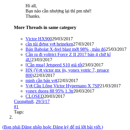
Hi all,
Bạn nào cần nhượng lại thì pm nhé!
Thanks.
More Threads in same category
Victor HX900
29/03/2017
cần túi đựng vợt heineken
27/03/2017
Bán Babolat X-feel blast mới 98% , màu đỏ
25/03/2017
Cần ra đi voltrict Force Z II 2017 bản 4 chữ kí
4U
23/03/2017
[Cần mua] Jetspeed S10 giá tốt
23/03/2017
HN (Vợt victor mx jjs, yonex votric 7, proace
800)
22/03/2017
minh cần bán vợt
22/03/2017
Vợt Cầu Lông Victor Hypernano X 7SP
21/03/2017
yonex duora 88 95% 1.3tr
20/03/2017
CLOSED
20/03/2017
Cuonghn8
,
29/3/17
#1
Tags:
(Bạn phải Đăng nhập hoặc Đăng ký để trả lời bài viết.)