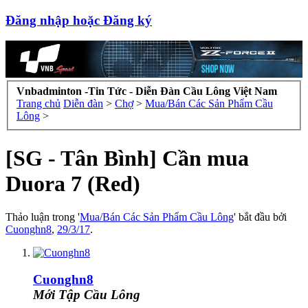
Đăng nhập hoặc Đăng ký
Vnbadminton -Tin Tức - Diễn Đàn Cầu Lông Việt Nam
Trang chủ
Diễn đàn
>
Chợ
>
Mua/Bán Các Sản Phẩm Cầu
Lông
>
[SG - Tân Bình] Cần mua
Duora 7 (Red)
Thảo luận trong '
Mua/Bán Các Sản Phẩm Cầu Lông
' bắt đầu bởi
Cuonghn8
,
29/3/17
.
Cuonghn8
Mới Tập Cầu Lông