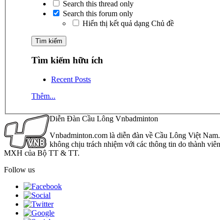
Search this thread only
Search this forum only
Hiển thị kết quả dạng Chủ đề
Tìm kiếm hữu ích
Recent Posts
Thêm...
Diễn Đàn Cầu Lông Vnbadminton
Vnbadminton.com là diễn đàn về Cầu Lông Việt Nam. Vn
không chịu trách nhiệm với các thông tin do thành viê
MXH của Bộ TT & TT.
Follow us