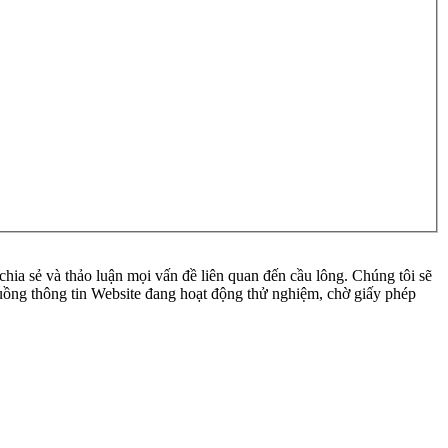
ia sẻ và thảo luận mọi vấn đề liên quan đến cầu lông. Chúng tôi sẽ
 luồng thông tin Website đang hoạt động thử nghiệm, chờ giấy phép