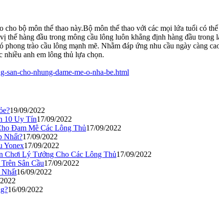
cao cho bộ môn thể thao này.Bộ môn thể thao với các mọi lứa tuổi có thể
 thế hàng đầu trong mông cầu lông luôn khẳng định hàng đầu trong là
 phong trào cầu lông mạnh mẽ. Nhằm đáp ứng nhu cầu ngày càng cao về
ác nhiều anh em lông thủ lựa chọn.
ng-san-cho-nhung-dame-me-o-nha-be.html
ỏe?
19/09/2022
n 10 Uy Tín
17/09/2022
h Cho Đam Mê Các Lông Thủ
17/09/2022
p Nhất?
17/09/2022
u Yonex
17/09/2022
Sân Chơi Lý Tưởng Cho Các Lông Thủ
17/09/2022
 Trên Sân Cầu
17/09/2022
 Nhất
16/09/2022
/2022
ng?
16/09/2022