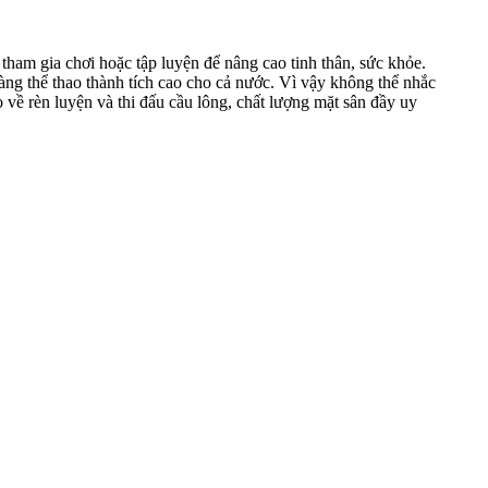
 tham gia chơi hoặc tập luyện để nâng cao tinh thân, sức khỏe.
ng thể thao thành tích cao cho cả nước. Vì vậy không thể nhắc
 rèn luyện và thi đấu cầu lông, chất lượng mặt sân đầy uy