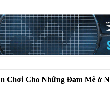
>
ân Chơi Cho Những Đam Mê ở N
2
.