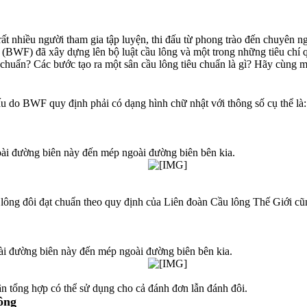
ất nhiều người tham gia tập luyện, thi đấu từ phong trào đến chuyên n
 (BWF) đã xây dựng lên bộ luật cầu lông và một trong những tiêu chí q
u chuẩn? Các bước tạo ra một sân cầu lông tiêu chuẩn là gì? Hãy cùng m
đấu do BWF quy định phải có dạng hình chữ nhật với thông số cụ thể là:
oài đường biên này đến mép ngoài đường biên bên kia.
 lông đôi đạt chuẩn theo quy định của Liên đoàn Cầu lông Thế Giới cũ
ài đường biên này đến mép ngoài đường biên bên kia.
sân tổng hợp có thể sử dụng cho cả đánh đơn lẫn đánh đôi.
ông