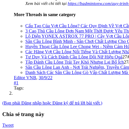
Xem bài viết chi tiết tại
https://badmintonw.com/quy-trinh
More Threads in same category
Cấu Tạo Của Vợt Cầu Lông? Các Quy Định Về Vợt Cầ
3 Cao Thủ Cầu Lông Đơn Nam Một Thời Được Yêu Th
Lộ Diện YONEX ASTROX 77 PRO | Cây Vợt Cầu Lông
Sân Cầu Lông Bình Minh - Sân Chơi Chất Lượng Cho 
Huyền Thoại Cầu Lông Lee Chong Wei - Niềm Cảm H
Các Hãng Vợt Cầu Lông Nổi Tiếng Và Chất Lượng Nhấ
Tư Duy Và Cách Đánh Cầu Lông Đôi Nữ Hiệu Quả
27/
Tập Đánh Cầu Lông Trái Tay Khó Nhưng Lại Bổ Ích
27
Sân Cầu Lông Lan Anh - Nơi Trải Nghiệm, Truyền Cả
Danh Sách Các Sân Cầu Lông Gò Vấp Chất Lượng Mà
Editor VNB
,
30/9/22
#1
Tags:
(Bạn phải Đăng nhập hoặc Đăng ký để trả lời bài viết.)
Chia sẻ trang này
Tweet