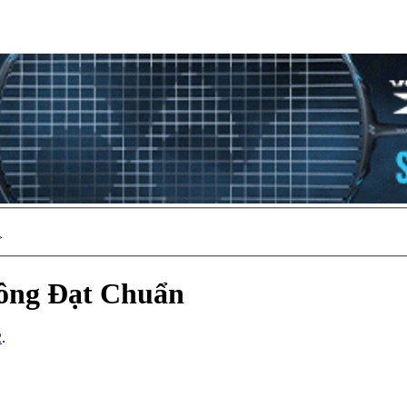
>
ông Đạt Chuẩn
2
.