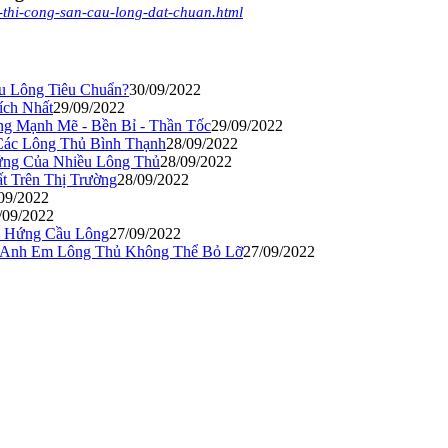
-thi-cong-san-cau-long-dat-chuan.html
u Lông Tiêu Chuẩn?
30/09/2022
ích Nhất
29/09/2022
 Mạnh Mẽ - Bền Bỉ - Thần Tốc
29/09/2022
Các Lông Thủ Bình Thạnh
28/09/2022
ứng Của Nhiều Lông Thủ
28/09/2022
t Trên Thị Trường
28/09/2022
09/2022
/09/2022
m Hứng Cầu Lông
27/09/2022
 Anh Em Lông Thủ Không Thể Bỏ Lỡ
27/09/2022