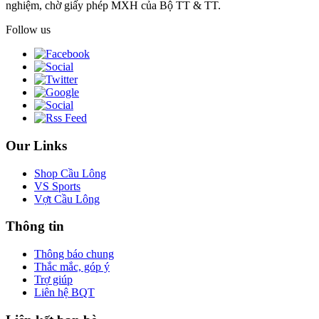
nghiệm, chờ giấy phép MXH của Bộ TT & TT.
Follow us
Our Links
Shop Cầu Lông
VS Sports
Vợt Cầu Lông
Thông tin
Thông báo chung
Thắc mắc, góp ý
Trợ giúp
Liên hệ BQT