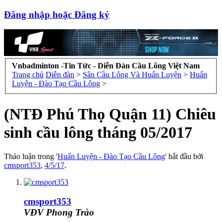
Đăng nhập hoặc Đăng ký
Vnbadminton -Tin Tức - Diễn Đàn Cầu Lông Việt Nam
Trang chủ
Diễn đàn
>
Sân Cầu Lông Và Huấn Luyện
>
Huấn
Luyện - Đào Tạo Cầu Lông
>
(NTĐ Phú Thọ Quận 11) Chiêu
sinh cầu lông tháng 05/2017
Thảo luận trong '
Huấn Luyện - Đào Tạo Cầu Lông
' bắt đầu bởi
cmsport353
,
4/5/17
.
cmsport353
VĐV Phong Trào