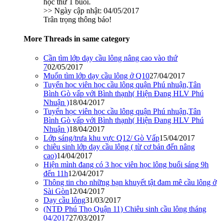
học thử 1 buổi.
>> Ngày cập nhật: 04/05/2017
Trân trọng thông báo!
More Threads in same category
Cần tìm lớp dạy cầu lông nâng cao vào thứ
7
02/05/2017
Muốn tìm lớp dạy cầu lông ở Q10
27/04/2017
Tuyển học viên học cầu lông quận Phú nhuận,Tân
Bình Gò vấp với Bình thạnh( Hiện Đang HLV Phú
Nhuận )
18/04/2017
Tuyển học viên học cầu lông quận Phú nhuận,Tân
Bình Gò vấp với Bình thạnh( Hiện Đang HLV Phú
Nhuận )
18/04/2017
Lớp sáng/trưa khu vực Q12/ Gò Vấp
15/04/2017
chiêu sinh lớp dạy cầu lông ( từ cơ bản đến nâng
cao)
14/04/2017
Hiện mình đang có 3 học viên học lông buổi sáng 9h
đến 11h
12/04/2017
Thông tin cho những bạn khuyết tật đam mê cầu lông ở
Sài Gòn
12/04/2017
Dạy cầu lông
31/03/2017
(NTĐ Phú Thọ Quận 11) Chiêu sinh cầu lông tháng
04/2017
27/03/2017