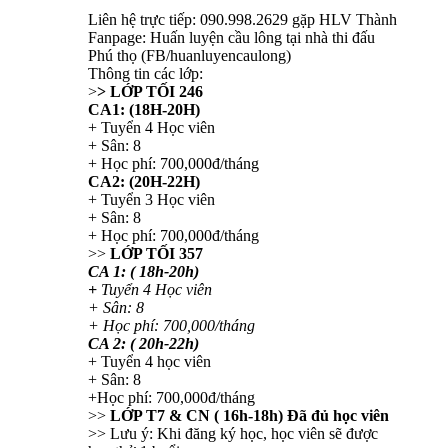
Liên hệ trực tiếp: 090.998.2629 gặp HLV Thành
Fanpage: Huấn luyện cầu lông tại nhà thi đấu
Phú thọ (FB/huanluyencaulong)
Thông tin các lớp:
>
> LỚP TỐI 246
CA1: (18H-20H)
+ Tuyển 4 Học viên
+ Sân: 8
+ Học phí: 700,000đ/tháng
CA2: (20H-22H)
+ Tuyển 3 Học viên
+ Sân: 8
+ Học phí: 700,000đ/tháng
>>
LỚP TỐI 357
CA 1: ( 18h-20h)
+
Tuyển 4 Học viên
+ Sân: 8
+ Học phí: 700,000/tháng
CA 2: ( 20h-22h)
+ Tuyển 4 học viên
+ Sân: 8
+Học phí: 700,000đ/tháng
>>
LỚP T7 & CN ( 16h-18h) Đã đủ học viên
>> Lưu ý: Khi đăng ký học, học viên sẽ được