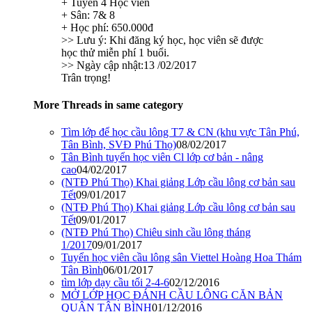
+ Tuyển 4 Học viên
+ Sân: 7& 8
+ Học phí: 650.000đ
>> Lưu ý: Khi đăng ký học, học viên sẽ được
học thử miễn phí 1 buổi.
>> Ngày cập nhật:13 /02/2017
Trân trọng!
More Threads in same category
Tìm lớp để học cầu lông T7 & CN (khu vực Tân Phú,
Tân Bình, SVĐ Phú Thọ)
08/02/2017
Tân Bình tuyển học viên Cl lớp cơ bản - nâng
cao
04/02/2017
(NTĐ Phú Thọ) Khai giảng Lớp cầu lông cơ bản sau
Tết
09/01/2017
(NTĐ Phú Thọ) Khai giảng Lớp cầu lông cơ bản sau
Tết
09/01/2017
(NTĐ Phú Thọ) Chiêu sinh cầu lông tháng
1/2017
09/01/2017
Tuyển học viên cầu lông sân Viettel Hoàng Hoa Thám
Tân Bình
06/01/2017
tìm lớp dạy cầu tối 2-4-6
02/12/2016
MỞ LỚP HỌC ĐÁNH CẦU LÔNG CĂN BẢN
QUẬN TÂN BÌNH
01/12/2016