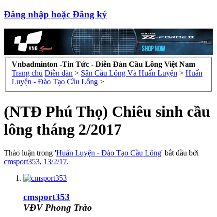
Đăng nhập hoặc Đăng ký
Vnbadminton -Tin Tức - Diễn Đàn Cầu Lông Việt Nam
Trang chủ
Diễn đàn
>
Sân Cầu Lông Và Huấn Luyện
>
Huấn
Luyện - Đào Tạo Cầu Lông
>
(NTĐ Phú Thọ) Chiêu sinh cầu
lông tháng 2/2017
Thảo luận trong '
Huấn Luyện - Đào Tạo Cầu Lông
' bắt đầu bởi
cmsport353
,
13/2/17
.
cmsport353
VĐV Phong Trào