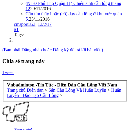
(NTĐ Phú Thọ Quận 11) Chiêu sinh cầu lông tháng
12
29/11/2016
Cần tìm thầy hoặc (cô) dạy cầu lông ở khu vực quận
5.
23/11/2016
cmsport353
,
13/2/17
#1
Tags:
(Bạn phải Đăng nhập hoặc Đăng ký để trả lời bài viết.)
Chia sẻ trang này
Tweet
Vnbadminton -Tin Tức - Diễn Đàn Cầu Lông Việt Nam
Trang chủ
Diễn đàn
>
Sân Cầu Lông Và Huấn Luyện
>
Huấn
Luyện - Đào Tạo Cầu Lông
>