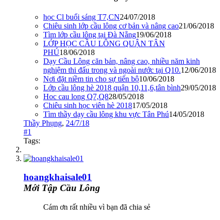
học Cl buổi sáng T7,CN
24/07/2018
Chiêu sinh lớp cầu lông cơ bản và nâng cao
21/06/2018
Tìm lớp cầu lông tại Đà Nẵng
19/06/2018
LỚP HỌC CẦU LÔNG QUẬN TÂN
PHÚ
18/06/2018
Dạy Cầu Lông căn bản, nâng cao, nhiều năm kinh
nghiệm thi đấu trong và ngoài nước tại Q10.
12/06/2018
Nơi đặt niềm tin cho sự tiến bộ
10/06/2018
Lớp cầu lông hè 2018 quận 10,11,6,tân bình
29/05/2018
Hoc cau long Q7,Q8
28/05/2018
Chiêu sinh học viên hè 2018
17/05/2018
Tìm thầy dạy cầu lông khu vực Tân Phú
14/05/2018
Thầy Phụng
,
24/7/18
#1
Tags:
hoangkhaisale01
Mới Tập Cầu Lông
Cám ơn rất nhiều vì bạn đã chia sẻ