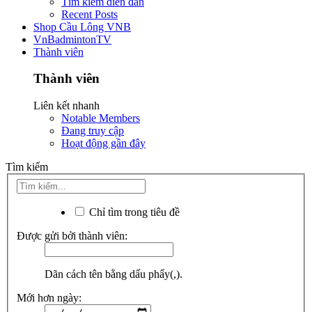
Tìm kiếm diễn đàn
Recent Posts
Shop Cầu Lông VNB
VnBadmintonTV
Thành viên
Thành viên
Liên kết nhanh
Notable Members
Đang truy cập
Hoạt động gần đây
Tìm kiếm
Chỉ tìm trong tiêu đề
Được gửi bởi thành viên:
Dãn cách tên bằng dấu phẩy(,).
Mới hơn ngày: