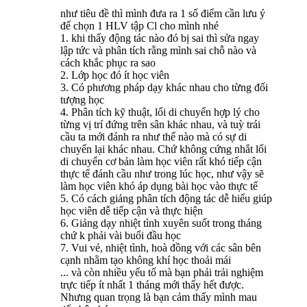
như tiêu đề thì mình đưa ra 1 số điểm cần lưu ý
để chọn 1 HLV tập Cl cho mình nhé
1. khi thấy động tác nào đó bị sai thì sửa ngay
lập tức và phân tích rằng mình sai chỗ nào và
cách khắc phục ra sao
2. Lớp học đó ít học viên
3. Có phương pháp dạy khác nhau cho từng đối
tượng học
4. Phân tích kỹ thuật, lối di chuyển hợp lý cho
từng vị trí đứng trên sân khác nhau, và tuỳ trái
cầu ta mới đánh ra như thế nào mà có sự di
chuyển lại khác nhau. Chứ không cứng nhắt lối
di chuyển cơ bản làm học viên rất khó tiếp cận
thực tế đánh cầu như trong lúc học, như vậy sẽ
làm học viên khó áp dụng bài học vào thực tế
5. Có cách giảng phân tích động tác dễ hiểu giúp
học viên dễ tiếp cận và thực hiện
6. Giảng dạy nhiệt tình xuyên suốt trong tháng
chứ k phải vài buổi đầu học
7. Vui vẻ, nhiệt tình, hoà đồng với các sân bên
cạnh nhằm tạo không khí học thoải mái
... và còn nhiều yếu tố mà bạn phải trải nghiệm
trực tiếp ít nhất 1 tháng mới thấy hết được.
Nhưng quan trọng là bạn cảm thấy mình mau