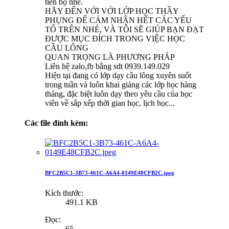
tiến bộ nhé.
HÃY ĐẾN VỚI VỚI LỚP HỌC THẦY
PHỤNG ĐỂ CẢM NHẬN HẾT CÁC YẾU
TỐ TRÊN NHÉ, VÀ TÔI SẼ GIÚP BẠN ĐẠT
ĐƯỢC MỤC ĐÍCH TRONG VIỆC HỌC
CẦU LÔNG
QUAN TRỌNG LÀ PHƯƠNG PHÁP
Liên hệ zalo,fb bằng sdt 0939.149.029
Hiện tại đang có lớp dạy cầu lông xuyên suốt
trong tuần và luôn khai giảng các lớp học hàng
tháng, đặc biệt luôn dạy theo yêu cầu của học
viên về sắp xếp thời gian học, lịch học...
Các file đính kèm:
BFC2B5C1-3B73-461C-A6A4-0149E48CFB2C.jpeg
Kích thước:
491.1 KB
Đọc:
65