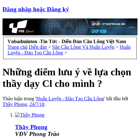
Đăng nhập hoặc Đăng ký
Vnbadminton -Tin Tức - Diễn Đàn Cầu Lông Việt Nam
Trang chủ
Diễn đàn
>
Sân Cầu Lông Và Huấn Luyện
>
Huấn
Luyện - Đào Tạo Cầu Lông
>
Những điểm lưu ý về lựa chọn
thầy dạy Cl cho mình ?
Thảo luận trong '
Huấn Luyện - Đào Tạo Cầu Lông
' bắt đầu bởi
Thầy Phụng
,
24/7/18
.
Thầy Phụng
VĐV Phong Trào