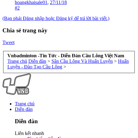
hoangkhaisale01
,
27/11/18
#2
(Bạn phải Đăng nhập hoặc Đăng ký để trả lời bài viết.)
Chia sẻ trang này
Tweet
Vnbadminton -Tin Tức - Diễn Đàn Cầu Lông Việt Nam
Trang chủ
Diễn đàn
>
Sân Cầu Lông Và Huấn Luyện
>
Huấn
Luyện - Đào Tạo Cầu Lông
>
Trang chủ
Diễn đàn
Diễn đàn
Liên kết nhanh