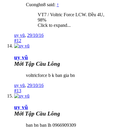
Cuonghn8 said:
↑
VT7 / Voltric Force LCW. Đều 4U,
98%
Click to expand...
uy vũ
,
29/10/16
#12
uy vũ
Mới Tập Cầu Lông
voltricforce b k ban gia bn
uy vũ
,
29/10/16
#13
uy vũ
Mới Tập Cầu Lông
ban bn ban lh 0966909309