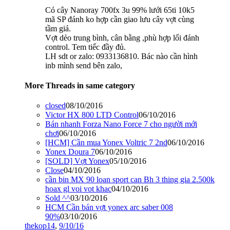
Có cây Nanoray 700fx 3u 99% lưới 65ti 10k5
mã SP đánh ko hợp cần giao lưu cây vợt cùng
tầm giá.
Vợt dẻo trung bình, cân bằng ,phù hợp lối đánh
control. Tem tiếc đầy đủ.
LH sdt or zalo: 0933136810. Bác nào cần hình
inb mình send bên zalo,
More Threads in same category
closed
08/10/2016
Victor HX 800 LTD Control
06/10/2016
Bán nhanh Forza Nano Force 7 cho người mới
chơi
06/10/2016
[HCM] Cần mua Yonex Voltric 7 2nd
06/10/2016
Yonex Doura 7
06/10/2016
[SOLD] Vợt Yonex
05/10/2016
Close
04/10/2016
cần bin MX 90 loan sport can Bh 3 thing gia 2.500k
hoax gl voi vot khac
04/10/2016
Sold ^^
03/10/2016
HCM Cần bán vợt yonex arc saber 008
90%
03/10/2016
thekop14
,
9/10/16