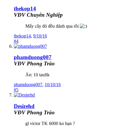
thekop14
VĐV Chuyên Nghiệp
Mấy cây đó đều đánh qua rồi
thekop14
,
9/10/16
#4
phamduong007
VĐV Phong Trào
Ảrc 10 taufik
phamduong007
,
10/10/16
#5
Desirehd
VĐV Phong Trào
gl victor TK 6000 ko bạn ?