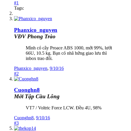
#1
Tags:
Phanxico_nguyen
VĐV Phong Trào
Mình có cây Proace ABS 1000, mới 99%, lưới
66U, 10.5 kg. Bạn có nhã hứng giao lưu thì
inbox trao đổi.
Phanxico_nguyen
,
9/10/16
#2
Cuonghn8
Mới Tập Cầu Lông
VT7 / Voltric Force LCW. Đều 4U, 98%
Cuonghn8
,
9/10/16
#3