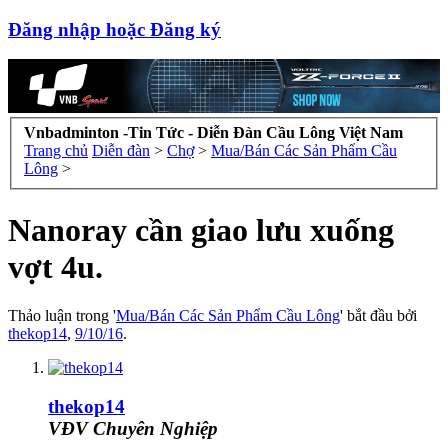
Đăng nhập hoặc Đăng ký
Vnbadminton -Tin Tức - Diễn Đàn Cầu Lông Việt Nam
Trang chủ
Diễn đàn
>
Chợ
>
Mua/Bán Các Sản Phẩm Cầu
Lông
>
Nanoray cần giao lưu xuống
vợt 4u.
Thảo luận trong '
Mua/Bán Các Sản Phẩm Cầu Lông
' bắt đầu bởi
thekop14
,
9/10/16
.
thekop14
VĐV Chuyên Nghiệp