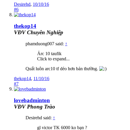
Desirehd
,
10/10/16
#6
thekop14
VĐV Chuyên Nghiệp
phamduong007 said:
↑
Ảrc 10 taufik
Click to expand...
Quất luôn arc10 tf dẻo hơn bản thường.
thekop14
,
11/10/16
#7
lovebadminton
VĐV Phong Trào
Desirehd said:
↑
gl victor TK 6000 ko bạn ?