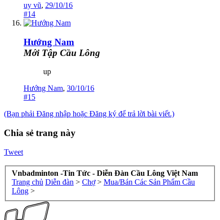
uy vũ
,
29/10/16
#14
Hướng Nam
Mới Tập Cầu Lông
up
Hướng Nam
,
30/10/16
#15
(Bạn phải Đăng nhập hoặc Đăng ký để trả lời bài viết.)
Chia sẻ trang này
Tweet
Vnbadminton -Tin Tức - Diễn Đàn Cầu Lông Việt Nam
Trang chủ
Diễn đàn
>
Chợ
>
Mua/Bán Các Sản Phẩm Cầu
Lông
>