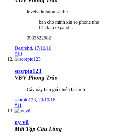
VĐV Phong Trào
lovebadminton said:
↑
ban cho minh xin so phone nhe
Click to expand...
0933522582
Desirehd
,
17/10/16
#10
scorpio123
VĐV Phong Trào
Cây này bán giá nhiêu bác inb
scorpio123
,
29/10/16
#11
uy vũ
Mới Tập Cầu Lông