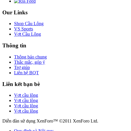
Our Links
Shop Cầu Lông
VS Sports
Vợt Cầu Lông
Thông tin
Thông báo chung
Thắc mắc, góp ý
Trợ giúp
Liên hệ BQT
Liên kết bạn bè
Vợt cầu lông
Vợt cầu lông
Vợt cầu lông
Vợt cầu lông
Diễn đàn sử dụng XenForo™ ©2011 XenForo Ltd.
Quy định và Nội quy