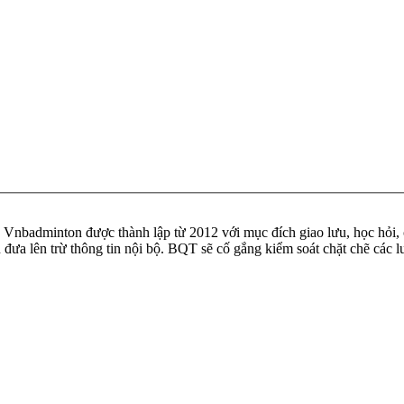
badminton được thành lập từ 2012 với mục đích giao lưu, học hỏi, ch
n đưa lên trừ thông tin nội bộ. BQT sẽ cố gắng kiểm soát chặt chẽ các