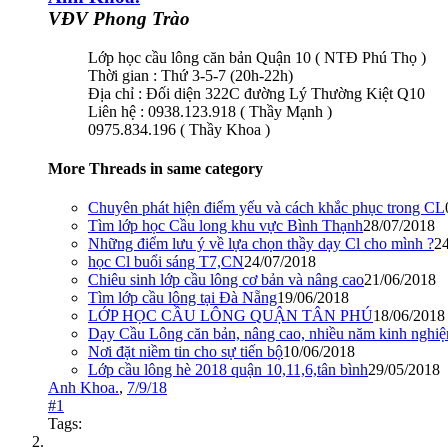
VĐV Phong Trào
Lớp học cầu lông căn bản Quận 10 ( NTĐ Phú Thọ )
Thời gian : Thứ 3-5-7 (20h-22h)
Địa chỉ : Đối diện 322C đường Lý Thường Kiệt Q10
Liên hệ : ‭0938.123.918‬ ( Thầy Mạnh )
0975.834.196 ( Thầy Khoa )
More Threads in same category
Chuyên phát hiện điểm yếu và cách khắc phục trong CL
Tìm lớp học Cầu long khu vực Bình Thạnh
28/07/2018
Những điểm lưu ý về lựa chọn thầy dạy Cl cho mình ?
2
học Cl buổi sáng T7,CN
24/07/2018
Chiêu sinh lớp cầu lông cơ bản và nâng cao
21/06/2018
Tìm lớp cầu lông tại Đà Nẵng
19/06/2018
LỚP HỌC CẦU LÔNG QUẬN TÂN PHÚ
18/06/2018
Dạy Cầu Lông căn bản, nâng cao, nhiều năm kinh nghiệm 
Nơi đặt niềm tin cho sự tiến bộ
10/06/2018
Lớp cầu lông hè 2018 quận 10,11,6,tân bình
29/05/2018
Anh Khoa.
,
7/9/18
#1
Tags: