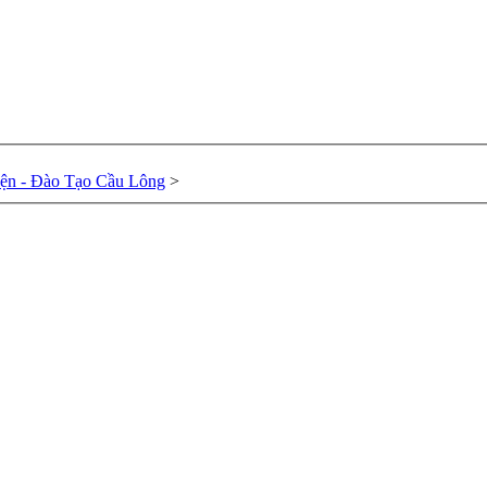
ện - Đào Tạo Cầu Lông
>