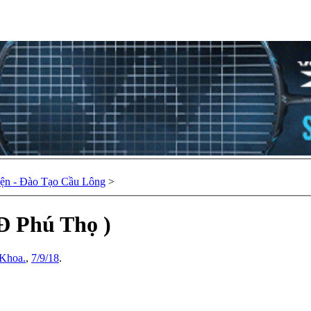
ện - Đào Tạo Cầu Lông
>
Đ Phú Thọ )
Khoa.
,
7/9/18
.