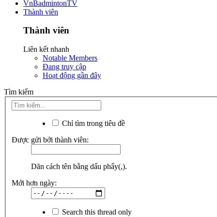
VnBadmintonTV
Thành viên
Thành viên
Liên kết nhanh
Notable Members
Đang truy cập
Hoạt động gần đây
Tìm kiếm
Chỉ tìm trong tiêu đề
Được gửi bởi thành viên:
Dãn cách tên bằng dấu phẩy(,).
Mới hơn ngày:
Search this thread only