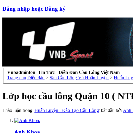
Đăng nhập hoặc Đăng ký
Vnbadminton -Tin Tức - Diễn Đàn Cầu Lông Việt Nam
Trang chủ
Diễn đàn
>
Sân Cầu Lông Và Huấn Luyện
>
Huấn Luy
Lớp học cầu lông Quận 10 ( NT
Thảo luận trong '
Huấn Luyện - Đào Tạo Cầu Lông
' bắt đầu bởi
Anh 
Anh Khoa.