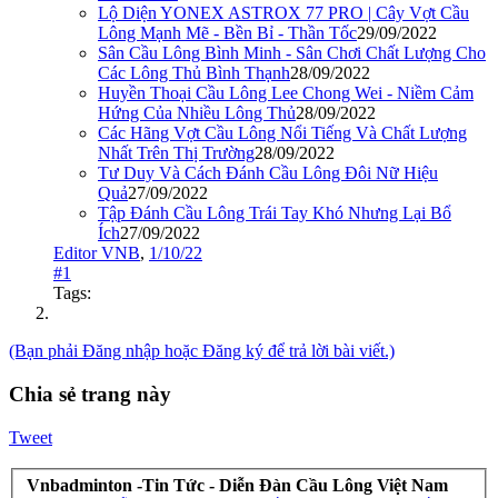
Lộ Diện YONEX ASTROX 77 PRO | Cây Vợt Cầu
Lông Mạnh Mẽ - Bền Bỉ - Thần Tốc
29/09/2022
Sân Cầu Lông Bình Minh - Sân Chơi Chất Lượng Cho
Các Lông Thủ Bình Thạnh
28/09/2022
Huyền Thoại Cầu Lông Lee Chong Wei - Niềm Cảm
Hứng Của Nhiều Lông Thủ
28/09/2022
Các Hãng Vợt Cầu Lông Nổi Tiếng Và Chất Lượng
Nhất Trên Thị Trường
28/09/2022
Tư Duy Và Cách Đánh Cầu Lông Đôi Nữ Hiệu
Quả
27/09/2022
Tập Đánh Cầu Lông Trái Tay Khó Nhưng Lại Bổ
Ích
27/09/2022
Editor VNB
,
1/10/22
#1
Tags:
(Bạn phải Đăng nhập hoặc Đăng ký để trả lời bài viết.)
Chia sẻ trang này
Tweet
Vnbadminton -Tin Tức - Diễn Đàn Cầu Lông Việt Nam