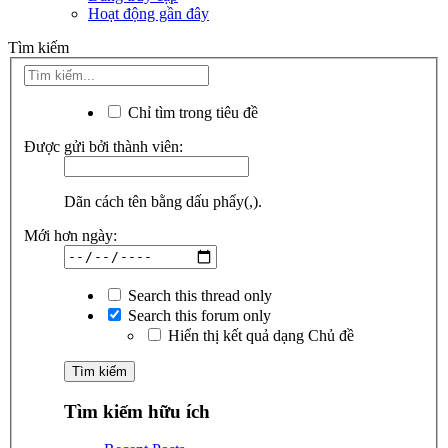
Hoạt động gần đây
Tìm kiếm
Chỉ tìm trong tiêu đề
Được gửi bởi thành viên:
Dãn cách tên bằng dấu phẩy(,).
Mới hơn ngày:
Search this thread only
Search this forum only
Hiển thị kết quả dạng Chủ đề
Tìm kiếm hữu ích