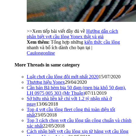
>>Xem tiếp bài viết đầy đủ về
Hướng dẫn cách
phân biệt vợt cầu lông Yonex thật và giả
Xem thêm:
Tổng hợp những
kiến thức cầu lông
nhanh và bổ ích dành cho bạn tại |
Caulongonline
More Threads in same category
Luật chơi cầu lông đôi mới nhất 2020
15/07/2020
Thương hiệu Yonex
29/04/2020
Cần bán Bã hèm bia 50 đạm (men bia khô 50 đạm).
LH 0975 005 303 (Mr Thuận)
07/11/2019
Sở hữu nhà liền kề chỉ với 1.2 tỷ nhận nhà ở
ngay
13/06/2018
Top 4 vợt cầu lông fleet công thủ toàn diện tốt
nhất
23/05/2018
Top 3 cách chọn vợt cầu lông tấn công chuẩn và chính
xác nhất
22/05/2018
Cách nhận biết vợt cầu lông xịn từ hãng vợt cầu lông