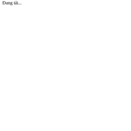
Đang tải...