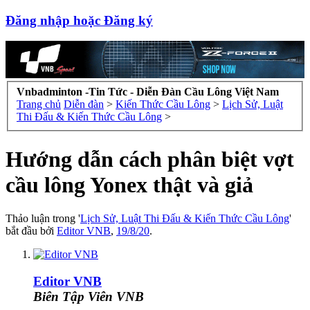
Đăng nhập hoặc Đăng ký
Vnbadminton -Tin Tức - Diễn Đàn Cầu Lông Việt Nam
Trang chủ
Diễn đàn
>
Kiến Thức Cầu Lông
>
Lịch Sử, Luật
Thi Đấu & Kiến Thức Cầu Lông
>
Hướng dẫn cách phân biệt vợt
cầu lông Yonex thật và giả
Thảo luận trong '
Lịch Sử, Luật Thi Đấu & Kiến Thức Cầu Lông
'
bắt đầu bởi
Editor VNB
,
19/8/20
.
Editor VNB
Biên Tập Viên VNB