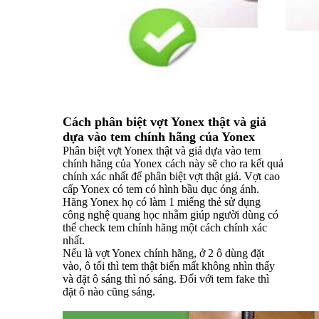
Cách phân biệt vợt Yonex thật và giả
dựa vào tem chính hãng của Yonex
Phân biệt vợt Yonex thật và giả dựa vào tem
chính hãng của Yonex cách này sẽ cho ra kết quả
chính xác nhất để phân biệt vợt thật giả. Vợt cao
cấp Yonex có tem có hình bầu dục óng ánh.
Hãng Yonex họ có làm 1 miếng thẻ sử dụng
công nghệ quang học nhằm giúp người dùng có
thể check tem chính hãng một cách chính xác
nhất.
Nếu là vợt Yonex chính hãng, ở 2 ô dùng đặt
vào, ô tối thì tem thật biến mất không nhìn thấy
và đặt ô sáng thì nó sáng. Đối với tem fake thì
đặt ô nào cũng sáng.