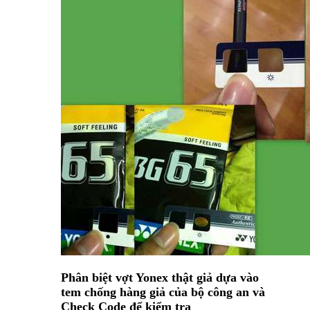
Phân biệt vợt Yonex thật giả dựa vào
tem chống hàng giả của bộ công an và
Check Code để kiểm tra