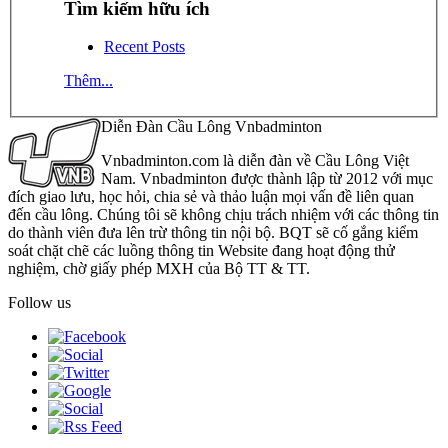
Tìm kiếm hữu ích
Recent Posts
Thêm...
Diễn Đàn Cầu Lông Vnbadminton
Vnbadminton.com là diễn đàn về Cầu Lông Việt
Nam. Vnbadminton được thành lập từ 2012 với mục
đích giao lưu, học hỏi, chia sẻ và thảo luận mọi vấn đề liên quan
đến cầu lông. Chúng tôi sẽ không chịu trách nhiệm với các thông tin
do thành viên đưa lên trừ thông tin nội bộ. BQT sẽ cố gắng kiểm
soát chặt chẽ các luồng thông tin Website đang hoạt động thử
nghiệm, chờ giấy phép MXH của Bộ TT & TT.
Follow us