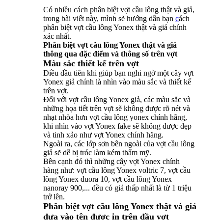
Có nhiều cách phân biệt vợt cầu lông thật và giả,
trong bài viết này, mình sẽ hướng dẫn bạn
c
ách
phân biệt vợt cầu lông Yonex thật và giả chính
xác nhất.
Phân biệt vợt cầu lông Yonex thật và giả
thông qua đặc điểm và thông số trên vợt
Màu sắc thiết kế trên vợt
Điều đầu tiên khi giúp bạn nghi ngờ một cây vợt
Yonex giả chính là nhìn vào màu sắc và thiết kế
trên vợt.
Đối với vợt cầu lông Yonex giả, các màu sắc và
những họa tiết trên vợt sẽ không được rõ nét và
nhạt nhòa hơn vợt cầu lông yonex chính hãng,
khi nhìn vào vợt Yonex fake sẽ không được đẹp
và tinh xảo như vợt Yonex chính hãng.
Ngoài ra, các lớp sơn bên ngoài của vợt cầu lông
giả sẽ dễ bị tróc làm kém thẩm mỹ.
Bên cạnh đó thì những cây vợt Yonex chính
hãng như: vợt cầu lông Yonex voltric 7, vợt cầu
lông Yonex duora 10, vợt cầu lông Yonex
nanoray 900,... đều có giá thấp nhất là từ 1 triệu
trở lên.
Phân biệt vợt cầu lông Yonex thật và giả
dựa vào tên được in trên đầu vợt