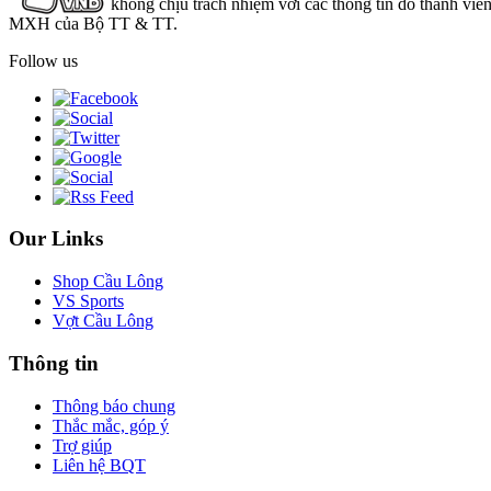
không chịu trách nhiệm với các thông tin do thành viê
MXH của Bộ TT & TT.
Follow us
Our Links
Shop Cầu Lông
VS Sports
Vợt Cầu Lông
Thông tin
Thông báo chung
Thắc mắc, góp ý
Trợ giúp
Liên hệ BQT