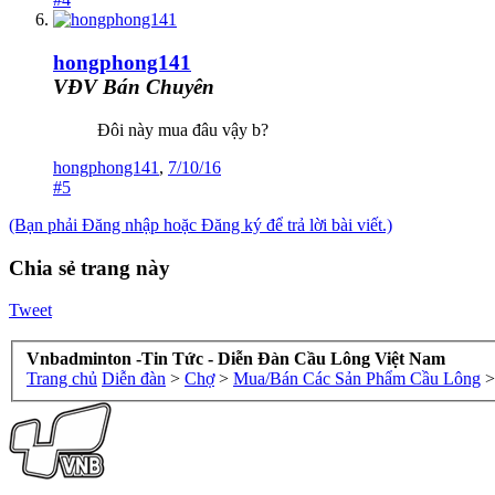
hongphong141
VĐV Bán Chuyên
Đôi này mua đâu vậy b?
hongphong141
,
7/10/16
#5
(Bạn phải Đăng nhập hoặc Đăng ký để trả lời bài viết.)
Chia sẻ trang này
Tweet
Vnbadminton -Tin Tức - Diễn Đàn Cầu Lông Việt Nam
Trang chủ
Diễn đàn
>
Chợ
>
Mua/Bán Các Sản Phẩm Cầu Lông
>