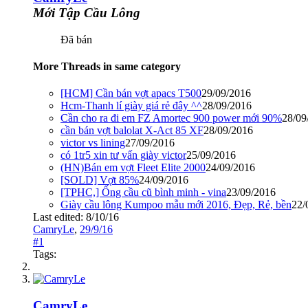
Mới Tập Cầu Lông
Đã bán
More Threads in same category
[HCM] Cần bán vợt apacs T500
29/09/2016
Hcm-Thanh lí giày giá rẻ đây ^^
28/09/2016
Cần cho ra đi em FZ Amortec 900 power mới 90%
28/09
cần bán vợt balolat X-Act 85 XF
28/09/2016
victor vs lining
27/09/2016
có 1tr5 xin tư vấn giày victor
25/09/2016
(HN)Bán em vợt Fleet Elite 2000
24/09/2016
[SOLD] Vợt 85%
24/09/2016
[TPHC,] Ống cầu cũ bình minh - vina
23/09/2016
Giày cầu lông Kumpoo mẫu mới 2016, Đẹp, Rẻ, bền
22/
Last edited:
8/10/16
CamryLe
,
29/9/16
#1
Tags:
CamryLe