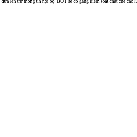
n đưa lên trừ thông tin nội bộ. BQT sẽ cố gắng kiểm soát chặt chẽ các