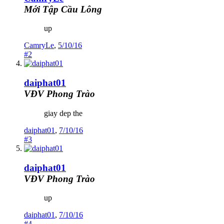
Mới Tập Cầu Lông
up
CamryLe
,
5/10/16
#2
daiphat01
VĐV Phong Trào
giay dep the
daiphat01
,
7/10/16
#3
daiphat01
VĐV Phong Trào
up
daiphat01
,
7/10/16
#4