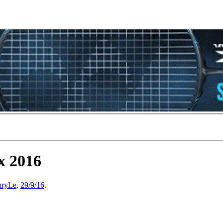
x 2016
ryLe
,
29/9/16
.