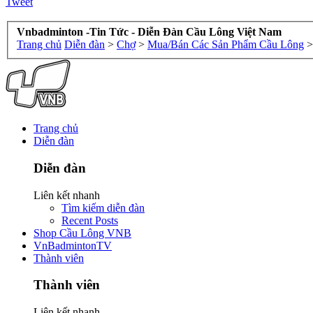
Tweet
Vnbadminton -Tin Tức - Diễn Đàn Cầu Lông Việt Nam
Trang chủ
Diễn đàn
>
Chợ
>
Mua/Bán Các Sản Phẩm Cầu Lông
>
Trang chủ
Diễn đàn
Diễn đàn
Liên kết nhanh
Tìm kiếm diễn đàn
Recent Posts
Shop Cầu Lông VNB
VnBadmintonTV
Thành viên
Thành viên
Liên kết nhanh