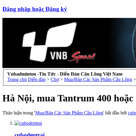
Đăng nhập hoặc Đăng ký
Vnbadminton -Tin Tức - Diễn Đàn Cầu Lông Việt Nam
Trang chủ
Diễn đàn
>
Chợ
>
Mua/Bán Các Sản Phẩm Cầu Lông
>
Hà Nội, mua Tantrum 400 hoặc
Thảo luận trong '
Mua/Bán Các Sản Phẩm Cầu Lông
' bắt đầu bởi
cubo
cubodeptrai