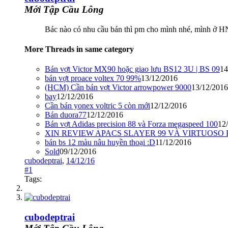
Mới Tập Cầu Lông
Bác nào có nhu cầu bán thì pm cho mình nhé, mình ở H
More Threads in same category
Bán vợt Victor MX90 hoặc giao lưu BS12 3U | BS 09
14
bán vợt proace voltex 70 99%
13/12/2016
(HCM) Cần bán vợt Victor arrowpower 9000
13/12/2016
bay
12/12/2016
Cần bán yonex voltric 5 còn mới
12/12/2016
Bán duora77
12/12/2016
Bán vợt Adidas precision 88 và Forza megaspeed 100
12
XIN REVIEW APACS SLAYER 99 VÀ VIRTUOS
bán bs 12 màu nâu huyền thoại :D
11/12/2016
Sold
09/12/2016
cubodeptrai
,
14/12/16
#1
Tags:
cubodeptrai