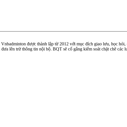
badminton được thành lập từ 2012 với mục đích giao lưu, học hỏi, ch
n đưa lên trừ thông tin nội bộ. BQT sẽ cố gắng kiểm soát chặt chẽ các