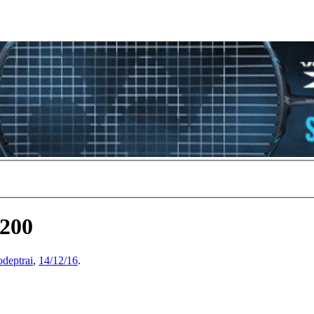
 200
deptrai
,
14/12/16
.