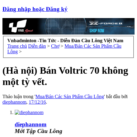
Đăng nhập hoặc Đăng ký
Vnbadminton -Tin Tức - Diễn Đàn Cầu Lông Việt Nam
Trang chủ
Diễn đàn
>
Chợ
>
Mua/Bán Các Sản Phẩm Cầu
Lông
>
(Hà nội) Bán Voltric 70 không
một tỳ vết.
Thảo luận trong '
Mua/Bán Các Sản Phẩm Cầu Lông
' bắt đầu bởi
diephannom
,
17/12/16
.
diephannom
Mới Tập Cầu Lông