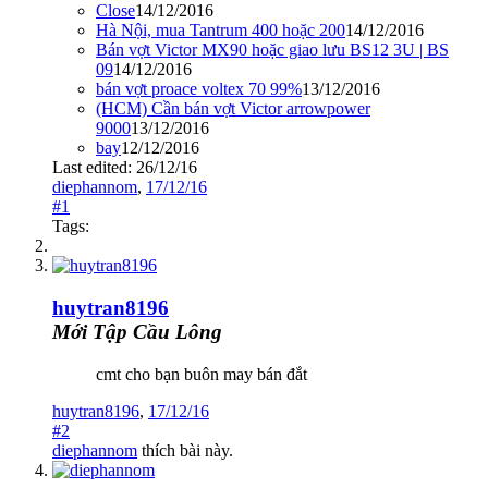
Close
14/12/2016
Hà Nội, mua Tantrum 400 hoặc 200
14/12/2016
Bán vợt Victor MX90 hoặc giao lưu BS12 3U | BS
09
14/12/2016
bán vợt proace voltex 70 99%
13/12/2016
(HCM) Cần bán vợt Victor arrowpower
9000
13/12/2016
bay
12/12/2016
Last edited:
26/12/16
diephannom
,
17/12/16
#1
Tags:
huytran8196
Mới Tập Cầu Lông
cmt cho bạn buôn may bán đắt
huytran8196
,
17/12/16
#2
diephannom
thích bài này.