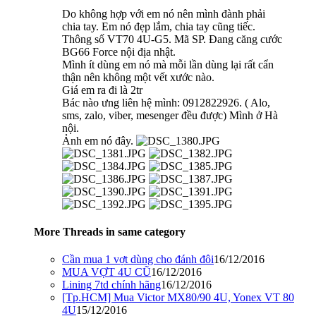
Do không hợp với em nó nên mình đành phải
chia tay. Em nó đẹp lắm, chia tay cũng tiếc.
Thông số VT70 4U-G5. Mã SP. Đang căng cước
BG66 Force nội địa nhật.
Mình ít dùng em nó mà mỗi lần dùng lại rất cẩn
thận nên không một vết xước nào.
Giá em ra đi là 2tr
Bác nào ưng liên hệ mình: 0912822926. ( Alo,
sms, zalo, viber, mesenger đều được) Mình ở Hà
nội.
Ảnh em nó đây.
More Threads in same category
Cần mua 1 vợt dùng cho đánh đôi
16/12/2016
MUA VỢT 4U CŨ
16/12/2016
Lining 7td chính hãng
16/12/2016
[Tp.HCM] Mua Victor MX80/90 4U, Yonex VT 80
4U
15/12/2016