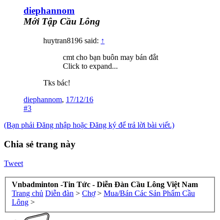
diephannom
Mới Tập Cầu Lông
huytran8196 said:
↑
cmt cho bạn buôn may bán đắt
Click to expand...
Tks bác!
diephannom
,
17/12/16
#3
(Bạn phải Đăng nhập hoặc Đăng ký để trả lời bài viết.)
Chia sẻ trang này
Tweet
Vnbadminton -Tin Tức - Diễn Đàn Cầu Lông Việt Nam
Trang chủ
Diễn đàn
>
Chợ
>
Mua/Bán Các Sản Phẩm Cầu
Lông
>