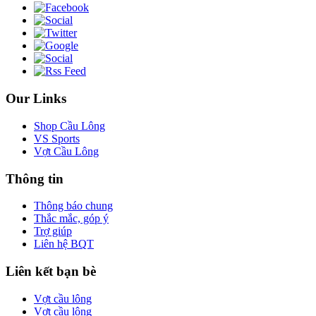
Our Links
Shop Cầu Lông
VS Sports
Vợt Cầu Lông
Thông tin
Thông báo chung
Thắc mắc, góp ý
Trợ giúp
Liên hệ BQT
Liên kết bạn bè
Vợt cầu lông
Vợt cầu lông