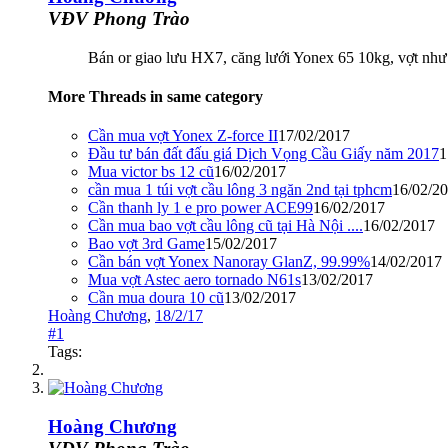
VĐV Phong Trào
Bán or giao lưu HX7, căng lưới Yonex 65 10kg, vợt như
More Threads in same category
Cần mua vợt Yonex Z-force II
17/02/2017
Đầu tư bán đất đấu giá Dịch Vọng Cầu Giấy năm 2017
1
Mua victor bs 12 cũ
16/02/2017
cần mua 1 túi vợt cầu lông 3 ngăn 2nd tại tphcm
16/02/2
Cần thanh ly 1 e pro power ACE99
16/02/2017
Cần mua bao vợt cầu lông cũ tại Hà Nội ....
16/02/2017
Bao vợt 3rd Game
15/02/2017
Cần bán vợt Yonex Nanoray GlanZ, 99.99%
14/02/2017
Mua vợt Astec aero tornado N61s
13/02/2017
Cần mua doura 10 cũ
13/02/2017
Hoàng Chương
,
18/2/17
#1
Tags:
Hoàng Chương