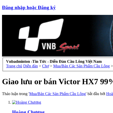
Đăng nhập hoặc Đăng ký
Vnbadminton -Tin Tức - Diễn Đàn Cầu Lông Việt Nam
Trang chủ
Diễn đàn
>
Chợ
>
Mua/Bán Các Sản Phẩm Cầu Lông
>
Giao lưu or bán Victor HX7 99
Thảo luận trong '
Mua/Bán Các Sản Phẩm Cầu Lông
' bắt đầu bởi
Hoà
Hoàng Chương