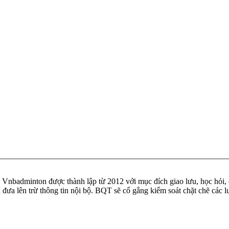
badminton được thành lập từ 2012 với mục đích giao lưu, học hỏi, ch
n đưa lên trừ thông tin nội bộ. BQT sẽ cố gắng kiểm soát chặt chẽ các