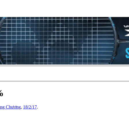
%
ng Chương
,
18/2/17
.