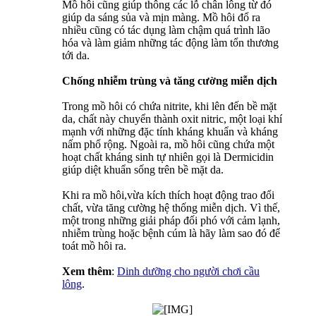
Mồ hôi cũng giúp thông các lỗ chân lông từ đó
giúp da sáng sủa và mịn màng. Mồ hôi đổ ra
nhiều cũng có tác dụng làm chậm quá trình lão
hóa và làm giảm những tác động làm tổn thương
tới da.
Chống nhiễm trùng và tăng cường miễn dịch
Trong mồ hôi có chứa nitrite, khi lên đến bề mặt
da, chất này chuyển thành oxit nitric, một loại khí
mạnh với những đặc tính kháng khuẩn và kháng
nấm phổ rộng. Ngoài ra, mồ hôi cũng chứa một
hoạt chất kháng sinh tự nhiên gọi là Dermicidin
giúp diệt khuẩn sống trên bề mặt da.
Khi ra mồ hôi,vừa kích thích hoạt động trao đổi
chất, vừa tăng cường hệ thống miễn dịch. Vì thế,
một trong những giải pháp đối phó với cảm lạnh,
nhiễm trùng hoặc bệnh cúm là hãy làm sao đó để
toát mồ hôi ra.
Xem thêm
:
Dinh dưỡng cho người chơi cầu
lông
.