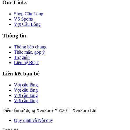
Our Links
Shop Cầu Lông
VS Sports
Vợt Cầu Lông
Thông tin
Thông báo chung
Thắc mắc, góp ý
Trợ giúp
Liên hệ BQT
Liên kết bạn bè
Vợt cầu lông
Vợt cầu lông
Vợt cầu lông
Vợt cầu lông
Diễn đàn sử dụng XenForo™ ©2011 XenForo Ltd.
Quy định và Nội quy