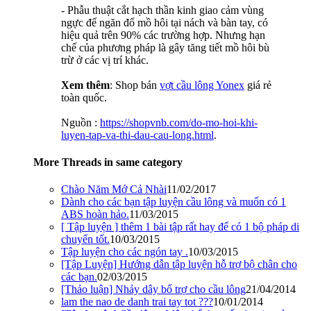
- Phẫu thuật cắt hạch thần kinh giao cảm vùng
ngực để ngăn đổ mồ hôi tại nách và bàn tay, có
hiệu quả trên 90% các trường hợp. Nhưng hạn
chế của phương pháp là gây tăng tiết mồ hôi bù
trừ ở các vị trí khác.
Xem thêm
: Shop bán
vợt cầu lông Yonex
giá rẻ
toàn quốc.
Nguồn :
https://shopvnb.com/do-mo-hoi-khi-
luyen-tap-va-thi-dau-cau-long.html
.
More Threads in same category
Chào Năm Mớ Cả Nhài
11/02/2017
Dành cho các bạn tập luyện cầu lông và muốn có 1
ABS hoàn hảo.
11/03/2015
[ Tập luyện ] thêm 1 bài tập rất hay để có 1 bộ pháp di
chuyển tốt.
10/03/2015
Tập luyện cho các ngón tay .
10/03/2015
[Tập Luyện] Hướng dẫn tập luyện hỗ trợ bộ chân cho
các bạn.
02/03/2015
[Thảo luận] Nhảy dây bổ trợ cho cầu lông
21/04/2014
lam the nao de danh trai tay tot ???
10/01/2014