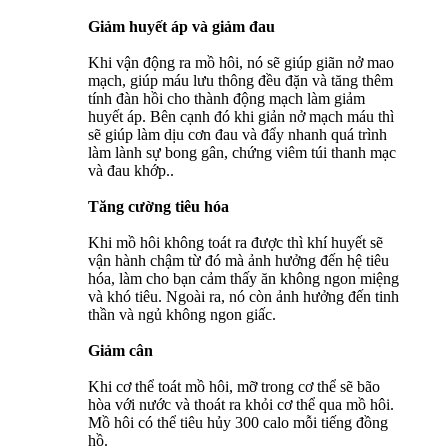
Giảm huyết áp và giảm đau
Khi vận động ra mồ hôi, nó sẽ giúp giãn nở mao
mạch, giúp máu lưu thông đều đặn và tăng thêm
tính đàn hồi cho thành động mạch làm giảm
huyết áp. Bên cạnh đó khi giản nở mạch máu thì
sẽ giúp làm dịu cơn đau và đẩy nhanh quá trình
làm lành sự bong gân, chứng viêm túi thanh mạc
và đau khớp..
Tăng cường tiêu hóa
Khi mồ hôi không toát ra được thì khí huyết sẽ
vận hành chậm từ đó mà ảnh hưởng đến hệ tiêu
hóa, làm cho bạn cảm thấy ăn không ngon miệng
và khó tiêu. Ngoài ra, nó còn ảnh hưởng đến tinh
thần và ngủ không ngon giấc.
Giảm cân
Khi cơ thể toát mồ hôi, mỡ trong cơ thể sẽ bão
hòa với nước và thoát ra khỏi cơ thể qua mồ hôi.
Mồ hôi có thể tiêu hủy 300 calo mỗi tiếng đồng
hồ.