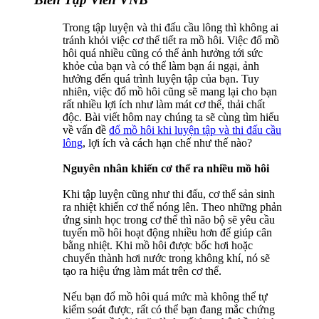
Trong tập luyện và thi đấu cầu lông thì không ai
tránh khỏi việc cơ thể tiết ra mồ hôi. Việc đổ mồ
hôi quá nhiều cũng có thể ảnh hưởng tới sức
khỏe của bạn và có thể làm bạn ái ngại, ảnh
hưởng đến quá trình luyện tập của bạn. Tuy
nhiên, việc đổ mồ hôi cũng sẽ mang lại cho bạn
rất nhiều lợi ích như làm mát cơ thể, thải chất
độc. Bài viết hôm nay chúng ta sẽ cùng tìm hiểu
về vấn đề
đổ mồ hôi khi luyện tập và thi đấu cầu
lông
, lợi ích và cách hạn chế như thế nào?
Nguyên nhân khiến cơ thể ra nhiều mồ hôi
Khi tập luyện cũng như thi đấu, cơ thể sản sinh
ra nhiệt khiến cơ thể nóng lên. Theo những phản
ứng sinh học trong cơ thể thì não bộ sẽ yêu cầu
tuyến mồ hôi hoạt động nhiều hơn để giúp cân
bằng nhiệt. Khi mồ hôi được bốc hơi hoặc
chuyển thành hơi nước trong không khí, nó sẽ
tạo ra hiệu ứng làm mát trên cơ thể.
Nếu bạn đổ mồ hôi quá mức mà không thể tự
kiểm soát được, rất có thể bạn đang mắc chứng