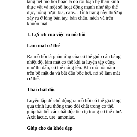
tăng tiết mồ hôi hoặc là do rối loạn hệ thần kinh
thực vật và một số hoạt động mạnh như tập thể
dục, uống rượu bia, cafe... Tình trạng này thường
xảy ra ở lòng bàn tay, bàn chân, nách và trên
khuôn mặt.
1. Lợi ích của việc ra mồ hôi
Làm mát cơ thể
Ra mồ hồi là phản ứng của cơ thể giúp cân bằng
nhiệt độ, làm mát cơ thể khi ta luyện tập cũng
như thi đấu, cơ thể nóng lên. Khi mồ hôi nằm
trên bề mặt da và bắt đầu bốc hơi, nó sẽ làm mát
cơ thể.
Thải chất độc
Luyện tập để chủ động ra mồ hồi có thể gia tăng
quá trình lưu thông trao đổi chất trong cơ thể,
giúp bài tiết các chất độc tích tụ trong cơ thể như:
Axit lactic, ure, amoniac.
Giúp cho da khỏe đẹp