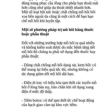
đúng trang phục cầu lông cho phép bạn thoải mái
hơn cũng như giúp da thoát nhiệt nhanh hơn.
Một số loại bột talc hoặc chất chống mồ hôi bôi
xoa bên ngoài da cũng là một cách để bạn hạn
chế mồ hôi khi luyện tập.
Một số phương pháp trị mồ hôi bằng thuốc
hoặc phẫu thuật
Đối với những trường hợp mồ hôi ra quá nhiều
và không kiểm soát được do mắc bệnh tăng tiết
mồ hôi thì chúng ta phải sử dụng đến thuốc hay
phẩu thuật:
- Dùng chất chống mồ hôi dạng xịt, kem bôi: có
thể mang lại hiệu quả tức thì, nhưng không có
tác dụng giảm tiết mồ hôi dài hạn.
- Điện di ion: vô hiệu hóa tạm thời các tuyến mồ
hôi ở lòng bàn tay, bàn chân khi sử dụng xung
điện ở mức độ thấp.
- Tiêm botox: có thể tạm thời ức chế hoạt động
của hạch giao cảm tại khu vực tiêm.