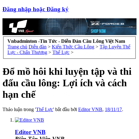
Đăng nhập hoặc Đăng ký
Vnbadminton -Tin Tức - Diễn Đàn Cầu Lông Việt Nam
Trang chủ
Diễn đàn
>
Kiến Thức Cầu Lông
>
Tập Luyện Thể
Lực - Chấn Thương
>
Thể Lực
>
Đổ mồ hôi khi luyện tập và thi
đấu cầu lông: Lợi ích và cách
hạn chế
Thảo luận trong '
Thể Lực
' bắt đầu bởi
Editor VNB
,
18/11/17
.
Editor VNB
Biên Tập Viên VNB