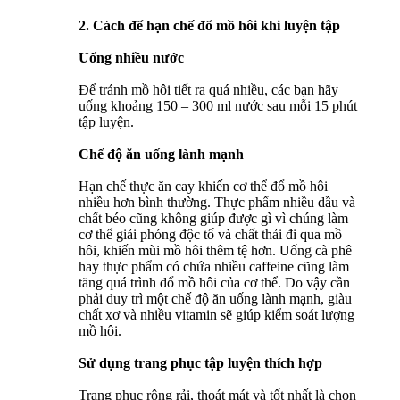
2. Cách để hạn chế đổ mồ hôi khi luyện tập
Uống nhiều nước
Để tránh mồ hôi tiết ra quá nhiều, các bạn hãy
uống khoảng 150 – 300 ml nước sau mỗi 15 phút
tập luyện.
Chế độ ăn uống lành mạnh
Hạn chế thực ăn cay khiến cơ thể đổ mồ hôi
nhiều hơn bình thường. Thực phẩm nhiều dầu và
chất béo cũng không giúp được gì vì chúng làm
cơ thể giải phóng độc tố và chất thải đi qua mồ
hôi, khiến mùi mồ hôi thêm tệ hơn. Uống cà phê
hay thực phẩm có chứa nhiều caffeine cũng làm
tăng quá trình đổ mồ hôi của cơ thể. Do vậy cần
phải duy trì một chế độ ăn uống lành mạnh, giàu
chất xơ và nhiều vitamin sẽ giúp kiểm soát lượng
mồ hôi.
Sử dụng trang phục tập luyện thích hợp
Trang phục rộng rải, thoát mát và tốt nhất là chọn