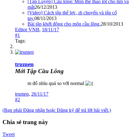
[Tập Luyện] Cầu lông: Môn thể thao tốt cho tim và
mắt
26/12/2013
[Video] Cách tập thể lực, di chuyển và tập cổ
tay.
08/11/2013
Bài tập khởi động cho môn cầu lông.
28/10/2013
Editor VNB
,
18/11/17
#1
Tags:
trumen
Mới Tập Cầu Lông
m đổ nhìu quá so với normal
trumen
,
26/11/17
#2
(Bạn phải Đăng nhập hoặc Đăng ký để trả lời bài viết.)
Chia sẻ trang này
Tweet