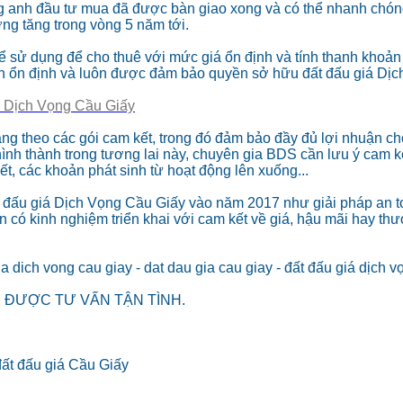
ng anh đầu tư mua đã được bàn giao xong và có thể nhanh chóng
ờng tăng trong vòng 5 năm tới.
ể sử dụng để cho thuê với mức giá ổn định và tính thanh khoản
ển ổn định và luôn được đảm bảo quyền sở hữu đất đấu giá Dịch
iá Dịch Vọng Cầu Giấy
g theo các gói cam kết, trong đó đảm bảo đầy đủ lợi nhuận ch
nh thành trong tương lai này, chuyên gia BDS cần lưu ý cam kế
, các khoản phát sinh từ hoạt động lên xuống...
 đấu giá Dịch Vọng Cầu Giấy vào năm 2017 như giải pháp an to
tín có kinh nghiệm triển khai với cam kết về giá, hậu mãi hay t
a dich vong cau giay - dat dau gia cau giay - đất đấu giá dịch v
Ể ĐƯỢC TƯ VẤN TẬN TÌNH.
đất đấu giá Cầu Giấy