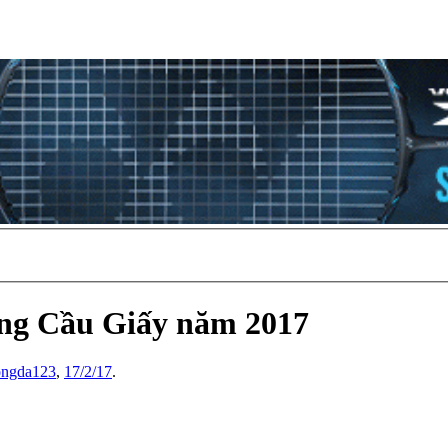
ọng Cầu Giấy năm 2017
ongda123
,
17/2/17
.