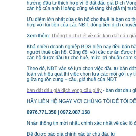
hướng đầu tư thích hợp vì lô đất đấu giá Dịch Vọ
căn hộ của anh Hoàng cũng sẽ tăng khi giá thị trư
Ưu điểm lớn nhất của căn hộ cho thuê là bạn có th
hợp với túi tiền của các NĐT, dòng tiền dịch chuy
Xem thêm:
Thông tin chi tiết về các khu đất đấu g
Khá nhiều doanh nghiệp BDS hiện nay đều bán hàn
người thuê căn hộ. Cũng đối với các dự án được hì
căn hộ được đầu tư cho huê, mức lợi nhuận cam kết
Theo đó, NĐT vẫn sẽ lựa chọn việc đầu tư bán đất
toàn và hiệu quả thì việc chọn lựa các môi gới uy 
giữa nguồn cung – cầu, giá thuê của NĐT.
bán đất đấu giá dịch vọng cầu giấy
- ban dat dau gi
HÃY LIÊN HỆ NGAY VỚI CHÚNG TÔI ĐỂ TÔI Đ
0976.771.350 | 0972.087.158
Nhận thông tin mới nhất, chính xác nhất về các lô 
Để được báo giá chính xác từ chủ đầu tư