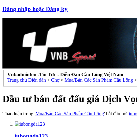
Đăng nhập hoặc Đăng ký
Vnbadminton -Tin Tức - Diễn Đàn Cầu Lông Việt Nam
Trang chủ
Diễn đàn
>
Chợ
>
Mua/Bán Các Sản Phẩm Cầu Lông
>
Đầu tư bán đất đấu giá Dịch V
Thảo luận trong '
Mua/Bán Các Sản Phẩm Cầu Lông
' bắt đầu bởi
iub
iubongda123