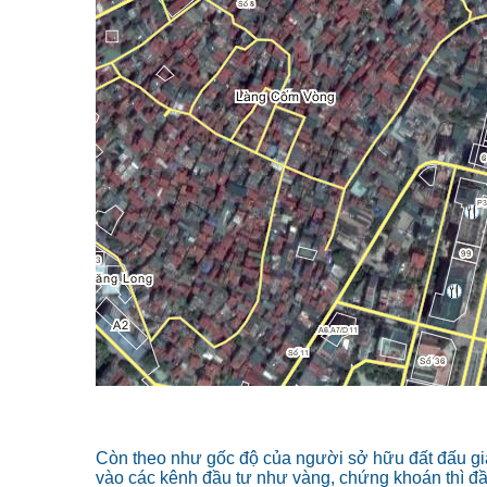
Còn theo như gốc độ của người sở hữu đất đấu gi
vào các kênh đầu tư như vàng, chứng khoán thì đầ