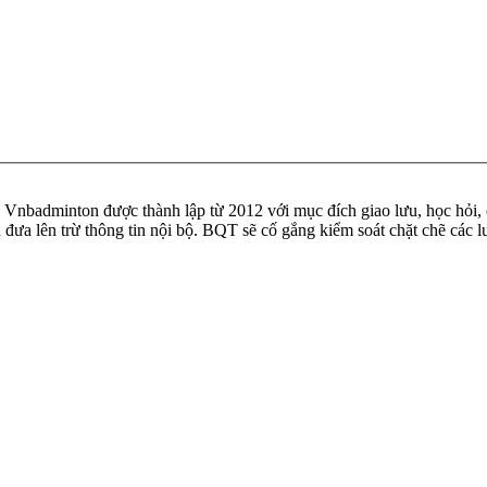
badminton được thành lập từ 2012 với mục đích giao lưu, học hỏi, ch
n đưa lên trừ thông tin nội bộ. BQT sẽ cố gắng kiểm soát chặt chẽ các