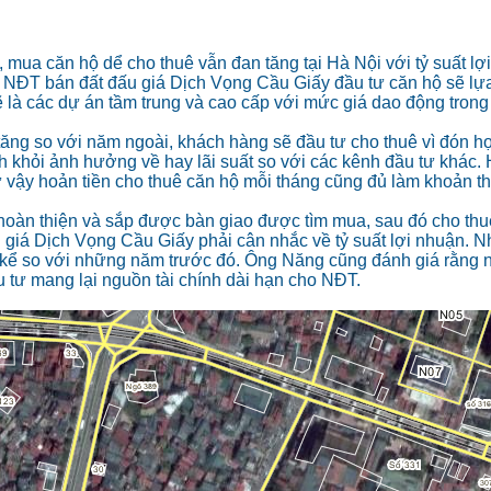
mua căn hộ dể cho thuê vẫn đan tăng tại Hà Nội với tỷ suất lợi
. NĐT bán đất đấu giá Dịch Vọng Cầu Giấy đầu tư căn hộ sẽ lự
ẽ là các dự án tầm trung và cao cấp với mức giá dao động tron
ăng so với năm ngoài, khách hàng sẽ đầu tư cho thuê vì đón h
nh khỏi ảnh hưởng về hay lãi suất so với các kênh đầu tư khác.
ư vậy hoản tiền cho thuê căn hộ mỗi tháng cũng đủ làm khoản t
 hoàn thiện và sắp được bàn giao được tìm mua, sau đó cho th
 giá Dịch Vọng Cầu Giấy phải cân nhắc về tỷ suất lợi nhuận. 
 kể so với những năm trước đó. Ông Năng cũng đánh giá rằng 
u tư mang lại nguồn tài chính dài hạn cho NĐT.