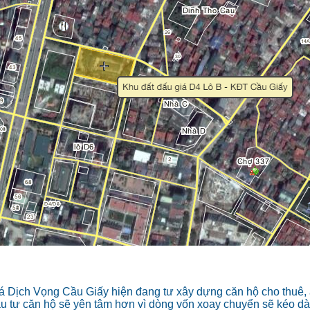
á Dịch Vọng Cầu Giấy hiện đang tư xây dựng căn hộ cho thuê, 
u tư căn hộ sẽ yên tâm hơn vì dòng vốn xoay chuyển sẽ kéo dà