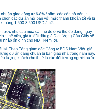
 nhuận giao động từ 6-8% / năm, các căn hộ trên thị
a chọn các dự án mở bán với mức thanh khoản tốt và bị
g khoảng 1.500-3.500 USD / m2.
ọ trước nhu cầu mua căn hộ để ở về thủ đô đang ngày
 Hơn thế nữa, giá trị đất đấu giá Dịch Vọng Cầu Giấy sẽ
hu nhập ổn định cho NĐT kiếm lợi.
uê lại. Theo Tổng giám đốc Công ty BĐS Nam Việt, giá
Những dự án đang chuẩn bị bàn giao nhà trong năm nay,
nếu lượng khách cho thuê là các đối tượng người nước