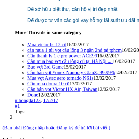
Để sở hữu biệt thự, căn hộ vị trí đẹp nhất
Để được tư vấn các gói vay hỗ trợ lãi suất ưu đãi 
More Threads in same category
Mua victor bs 12 cũ
16/02/2017
cần mua 1 túi vợt cầu lông 3 ngăn 2nd tại tphcm
16/02/2
Cần thanh ly 1 e pro power ACE99
16/02/2017
Cần mua bao vợt cầu lông cũ tại Hà Nội ....
16/02/2017
Bao vợt 3rd Game
15/02/2017
Cần bán vợt Yonex Nanoray GlanZ, 99.99%
14/02/2017
Mua vợt Astec aero tornado N61s
13/02/2017
Cần mua doura 10 cũ
13/02/2017
Cần bán vợt Victor HX Air, Taiwan
12/02/2017
Done
12/02/2017
iubongda123
,
17/2/17
#1
Tags:
(Bạn phải Đăng nhập hoặc Đăng ký để trả lời bài viết.)