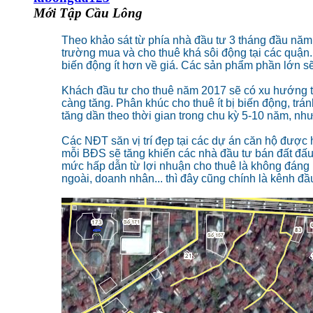
Mới Tập Cầu Lông
Theo khảo sát từ phía nhà đầu tư 3 tháng đầu năm, 
trường mua và cho thuê khá sôi động tại các quận
biến động ít hơn về giá. Các sản phẩm phần lớn s
Khách đầu tư cho thuê năm 2017 sẽ có xu hướng t
càng tăng. Phân khúc cho thuê ít bị biến động, trá
tăng dần theo thời gian trong chu kỳ 5-10 năm, nh
Các NĐT săn vị trí đẹp tại các dự án căn hộ được
mỗi BĐS sẽ tăng khiến các nhà đầu tư bán đất đấu
mức hấp dẫn từ lợi nhuận cho thuê là không đáng
ngoài, doanh nhân... thì đây cũng chính là kênh đầ