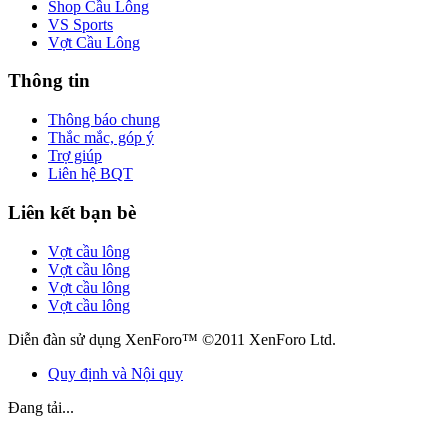
Shop Cầu Lông
VS Sports
Vợt Cầu Lông
Thông tin
Thông báo chung
Thắc mắc, góp ý
Trợ giúp
Liên hệ BQT
Liên kết bạn bè
Vợt cầu lông
Vợt cầu lông
Vợt cầu lông
Vợt cầu lông
Diễn đàn sử dụng XenForo™ ©2011 XenForo Ltd.
Quy định và Nội quy
Đang tải...