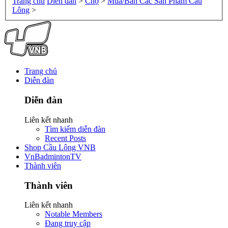
Trang chủ
Diễn đàn
>
Chợ
>
Mua/Bán Các Sản Phẩm Cầu
Lông
>
Trang chủ
Diễn đàn
Diễn đàn
Liên kết nhanh
Tìm kiếm diễn đàn
Recent Posts
Shop Cầu Lông VNB
VnBadmintonTV
Thành viên
Thành viên
Liên kết nhanh
Notable Members
Đang truy cập