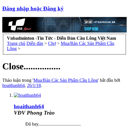
Đăng nhập hoặc Đăng ký
Vnbadminton -Tin Tức - Diễn Đàn Cầu Lông Việt Nam
Trang chủ
Diễn đàn
>
Chợ
>
Mua/Bán Các Sản Phẩm Cầu
Lông
>
Close................
Thảo luận trong '
Mua/Bán Các Sản Phẩm Cầu Lông
' bắt đầu bởi
hoaithanh64
,
26/1/18
.
hoaithanh64
VĐV Phong Trào
Đã bay.....................................