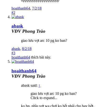
oppppppppppppppppppp
hoaithanh64
,
7/2/18
#2
abask
VĐV Phong Trào
giao lưu vợt arc 10 pg ko ban?
abask
,
8/2/18
#3
hoaithanh64
thích bài này.
hoaithanh64
VĐV Phong Trào
abask said:
↑
giao lưu vợt arc 10 pg ko ban?
Click to expand...
ko bn, nhìu vợt wa chơi ko hết phải cho bay bớt.