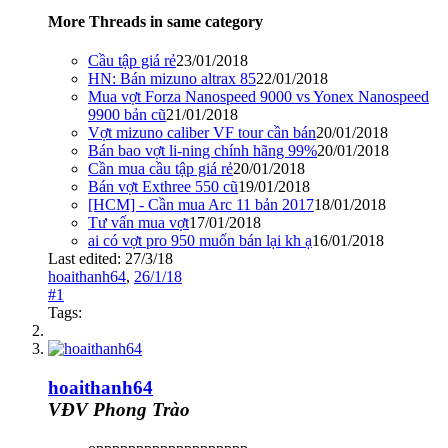
More Threads in same category
Cầu tập giá rẻ
23/01/2018
HN: Bán mizuno altrax 85
22/01/2018
Mua vợt Forza Nanospeed 9000 vs Yonex Nanospeed
9900 bản cũ
21/01/2018
Vợt mizuno caliber VF tour cần bán
20/01/2018
Bán bao vợt li-ning chính hãng 99%
20/01/2018
Cần mua cầu tập giá rẻ
20/01/2018
Bán vợt Exthree 550 cũ
19/01/2018
[HCM] - Cần mua Arc 11 bản 2017
18/01/2018
Tư vấn mua vợt
17/01/2018
ai có vợt pro 950 muốn bán lại kh ạ
16/01/2018
Last edited:
27/3/18
hoaithanh64
,
26/1/18
#1
Tags:
hoaithanh64
VĐV Phong Trào