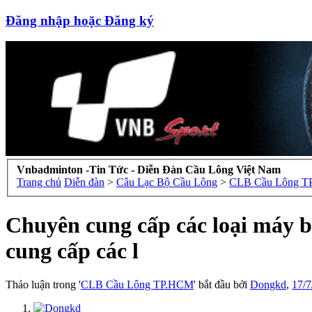
Đăng nhập hoặc Đăng ký
Vnbadminton -Tin Tức - Diễn Đàn Cầu Lông Việt Nam
Trang chủ
Diễn đàn
>
Câu Lạc Bộ Cầu Lông
>
CLB Cầu Lông 
Chuyên cung cấp các loại máy
cung cấp các l
Thảo luận trong '
CLB Cầu Lông TP.HCM
' bắt đầu bởi
Dongkd
,
17/7