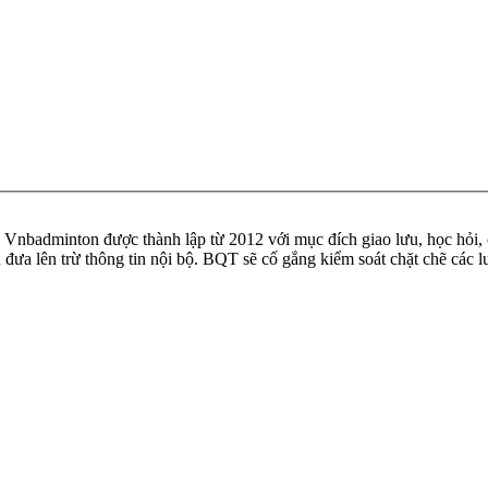
badminton được thành lập từ 2012 với mục đích giao lưu, học hỏi, ch
n đưa lên trừ thông tin nội bộ. BQT sẽ cố gắng kiểm soát chặt chẽ các