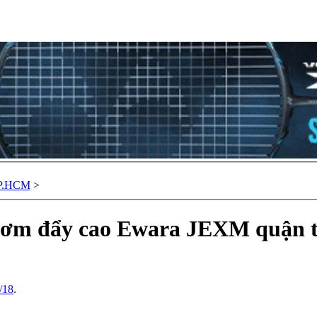
TP.HCM
>
 bơm đẩy cao Ewara JEXM quận t
/18
.