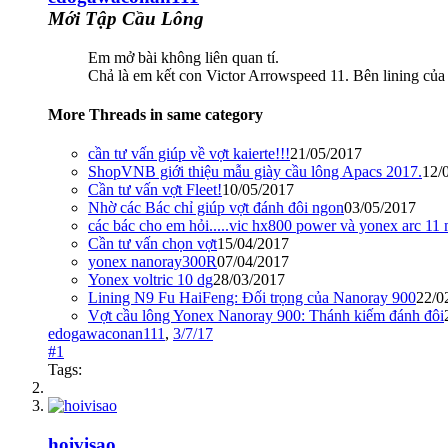
Mới Tập Cầu Lông
Em mở bài không liên quan tí.
Chả là em kết con Victor Arrowspeed 11. Bên lining của
More Threads in same category
cần tư vấn giúp về vợt kaierte!!!
21/05/2017
ShopVNB giới thiệu mẫu giày cầu lông Apacs 2017.
12/
Cần tư vấn vợt Fleet!
10/05/2017
Nhờ các Bác chỉ giúp vợt đánh đôi ngon
03/05/2017
các bác cho em hỏi.....vic hx800 power và yonex arc 11
Cần tư vấn chọn vợt
15/04/2017
yonex nanoray300R
07/04/2017
Yonex voltric 10 dg
28/03/2017
Lining N9 Fu HaiFeng: Đối trọng của Nanoray 900
22/0
Vợt cầu lông Yonex Nanoray 900: Thánh kiếm đánh đôi
edogawaconan111
,
3/7/17
#1
Tags:
hoivisao