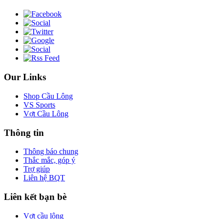
Our Links
Shop Cầu Lông
VS Sports
Vợt Cầu Lông
Thông tin
Thông báo chung
Thắc mắc, góp ý
Trợ giúp
Liên hệ BQT
Liên kết bạn bè
Vợt cầu lông