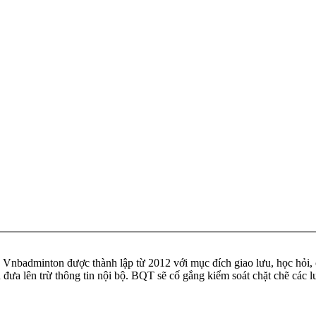
badminton được thành lập từ 2012 với mục đích giao lưu, học hỏi, ch
n đưa lên trừ thông tin nội bộ. BQT sẽ cố gắng kiểm soát chặt chẽ các