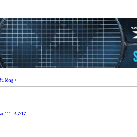
ầu lông
>
an111
,
3/7/17
.