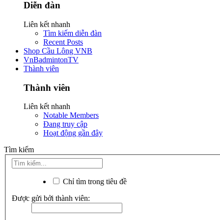
Diễn đàn
Liên kết nhanh
Tìm kiếm diễn đàn
Recent Posts
Shop Cầu Lông VNB
VnBadmintonTV
Thành viên
Thành viên
Liên kết nhanh
Notable Members
Đang truy cập
Hoạt động gần đây
Tìm kiếm
Chỉ tìm trong tiêu đề
Được gửi bởi thành viên: