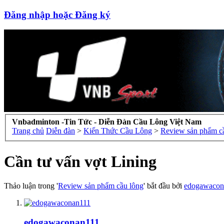
Đăng nhập hoặc Đăng ký
Vnbadminton -Tin Tức - Diễn Đàn Cầu Lông Việt Nam
Trang chủ
Diễn đàn
>
Kiến Thức Cầu Lông
>
Review sản phẩm c
Cần tư vấn vợt Lining
Thảo luận trong '
Review sản phẩm cầu lông
' bắt đầu bởi
edogawacon
edogawaconan111