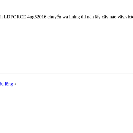
 đánh LDFORCE 4ug52016 chuyển wa lining thì nên lấy cây nào vậy.victo
ầu lông
>