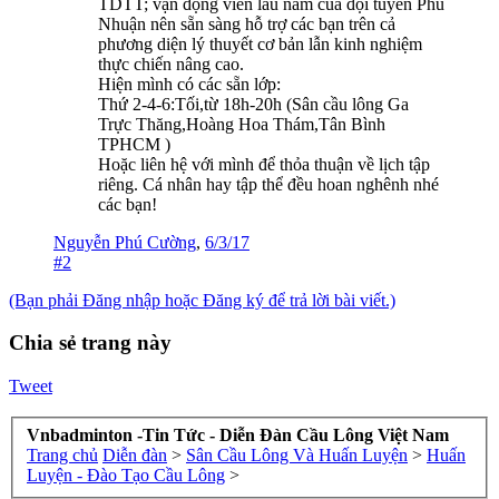
TDTT; vận động viên lâu năm của đội tuyển Phú
Nhuận nên sẵn sàng hỗ trợ các bạn trên cả
phương diện lý thuyết cơ bản lẫn kinh nghiệm
thực chiến nâng cao.
Hiện mình có các sẵn lớp:
Thứ 2-4-6:Tối,từ 18h-20h (Sân cầu lông Ga
Trực Thăng,Hoàng Hoa Thám,Tân Bình
TPHCM )
Hoặc liên hệ với mình để thỏa thuận về lịch tập
riêng. Cá nhân hay tập thể đều hoan nghênh nhé
các bạn!
Nguyễn Phú Cường
,
6/3/17
#2
(Bạn phải Đăng nhập hoặc Đăng ký để trả lời bài viết.)
Chia sẻ trang này
Tweet
Vnbadminton -Tin Tức - Diễn Đàn Cầu Lông Việt Nam
Trang chủ
Diễn đàn
>
Sân Cầu Lông Và Huấn Luyện
>
Huấn
Luyện - Đào Tạo Cầu Lông
>