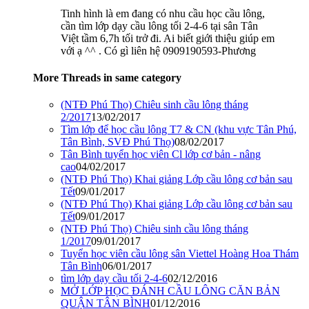
Tinh hình là em đang có nhu cầu học cầu lông,
cần tìm lớp dạy cầu lông tối 2-4-6 tại sân Tân
Việt tầm 6,7h tối trở đi. Ai biết giới thiệu giúp em
với ạ ^^ . Có gì liên hệ 0909190593-Phương
More Threads in same category
(NTĐ Phú Thọ) Chiêu sinh cầu lông tháng
2/2017
13/02/2017
Tìm lớp để học cầu lông T7 & CN (khu vực Tân Phú,
Tân Bình, SVĐ Phú Thọ)
08/02/2017
Tân Bình tuyển học viên Cl lớp cơ bản - nâng
cao
04/02/2017
(NTĐ Phú Thọ) Khai giảng Lớp cầu lông cơ bản sau
Tết
09/01/2017
(NTĐ Phú Thọ) Khai giảng Lớp cầu lông cơ bản sau
Tết
09/01/2017
(NTĐ Phú Thọ) Chiêu sinh cầu lông tháng
1/2017
09/01/2017
Tuyển học viên cầu lông sân Viettel Hoàng Hoa Thám
Tân Bình
06/01/2017
tìm lớp dạy cầu tối 2-4-6
02/12/2016
MỞ LỚP HỌC ĐÁNH CẦU LÔNG CĂN BẢN
QUẬN TÂN BÌNH
01/12/2016