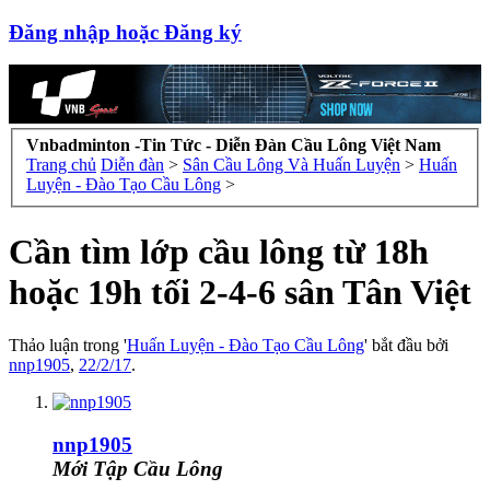
Đăng nhập hoặc Đăng ký
Vnbadminton -Tin Tức - Diễn Đàn Cầu Lông Việt Nam
Trang chủ
Diễn đàn
>
Sân Cầu Lông Và Huấn Luyện
>
Huấn
Luyện - Đào Tạo Cầu Lông
>
Cần tìm lớp cầu lông từ 18h
hoặc 19h tối 2-4-6 sân Tân Việt
Thảo luận trong '
Huấn Luyện - Đào Tạo Cầu Lông
' bắt đầu bởi
nnp1905
,
22/2/17
.
nnp1905
Mới Tập Cầu Lông