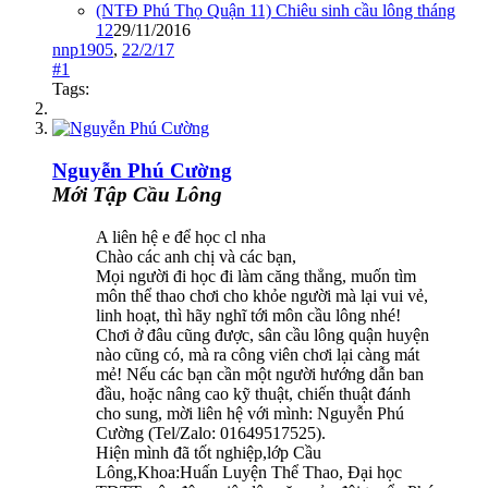
(NTĐ Phú Thọ Quận 11) Chiêu sinh cầu lông tháng
12
29/11/2016
nnp1905
,
22/2/17
#1
Tags:
Nguyễn Phú Cường
Mới Tập Cầu Lông
A liên hệ e để học cl nha
Chào các anh chị và các bạn,
Mọi người đi học đi làm căng thẳng, muốn tìm
môn thể thao chơi cho khỏe người mà lại vui vẻ,
linh hoạt, thì hãy nghĩ tới môn cầu lông nhé!
Chơi ở đâu cũng được, sân cầu lông quận huyện
nào cũng có, mà ra công viên chơi lại càng mát
mẻ! Nếu các bạn cần một người hướng dẫn ban
đầu, hoặc nâng cao kỹ thuật, chiến thuật đánh
cho sung, mời liên hệ với mình: Nguyễn Phú
Cường (Tel/Zalo: 01649517525).
Hiện mình đã tốt nghiệp,lớp Cầu
Lông,Khoa:Huấn Luyện Thể Thao, Đại học