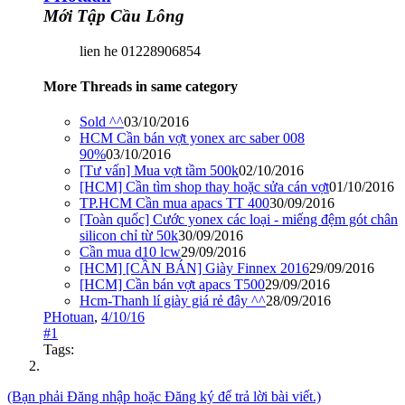
Mới Tập Cầu Lông
lien he 01228906854
More Threads in same category
Sold ^^
03/10/2016
HCM Cần bán vợt yonex arc saber 008
90%
03/10/2016
[Tư vấn] Mua vợt tầm 500k
02/10/2016
[HCM] Cần tìm shop thay hoặc sửa cán vợt
01/10/2016
TP.HCM Cần mua apacs TT 400
30/09/2016
[Toàn quốc] Cước yonex các loại - miếng đệm gót chân
silicon chỉ từ 50k
30/09/2016
Cần mua d10 lcw
29/09/2016
[HCM] [CẦN BÁN] Giày Finnex 2016
29/09/2016
[HCM] Cần bán vợt apacs T500
29/09/2016
Hcm-Thanh lí giày giá rẻ đây ^^
28/09/2016
PHotuan
,
4/10/16
#1
Tags:
(Bạn phải Đăng nhập hoặc Đăng ký để trả lời bài viết.)