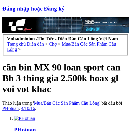
Đăng nhập hoặc Đăng ký
Vnbadminton -Tin Tức - Diễn Đàn Cầu Lông Việt Nam
Trang chủ
Diễn đàn
>
Chợ
>
Mua/Bán Các Sản Phẩm Cầu
Lông
>
cần bin MX 90 loan sport can
Bh 3 thing gia 2.500k hoax gl
voi vot khac
Thảo luận trong '
Mua/Bán Các Sản Phẩm Cầu Lông
' bắt đầu bởi
PHotuan
,
4/10/16
.
PHotuan