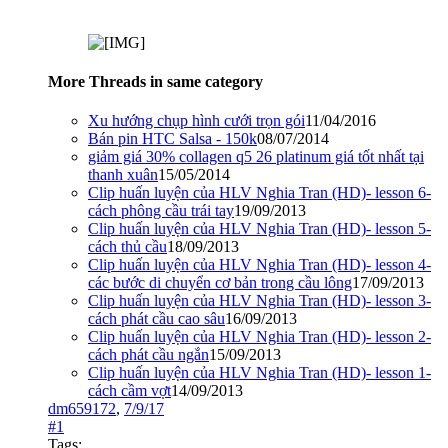
More Threads in same category
Xu hướng chụp hình cưới trọn gói
11/04/2016
Bán pin HTC Salsa - 150k
08/07/2014
giảm giá 30% collagen q5 26 platinum giá tốt nhất tại
thanh xuân
15/05/2014
Clip huấn luyện của HLV Nghia Tran (HD)- lesson 6-
cách phông cầu trái tay
19/09/2013
Clip huấn luyện của HLV Nghia Tran (HD)- lesson 5-
cách thủ cầu
18/09/2013
Clip huấn luyện của HLV Nghia Tran (HD)- lesson 4-
các bước di chuyển cơ bản trong cầu lông
17/09/2013
Clip huấn luyện của HLV Nghia Tran (HD)- lesson 3-
cách phát cầu cao sâu
16/09/2013
Clip huấn luyện của HLV Nghia Tran (HD)- lesson 2-
cách phát cầu ngắn
15/09/2013
Clip huấn luyện của HLV Nghia Tran (HD)- lesson 1-
cách cầm vợt
14/09/2013
dm659172
,
7/9/17
#1
Tags: