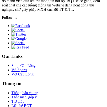
do thành viên đưa lên trừ thông tin nội bộ. BQT sẽ cố gắng kiểm
soát chặt chẽ các luồng thông tin Website đang hoạt động thử
nghiệm, chờ giấy phép MXH của Bộ TT & TT.
Follow us
Our Links
Shop Cầu Lông
VS Sports
Vợt Cầu Lông
Thông tin
Thông báo chung
Thắc mắc, góp ý
Trợ giúp
Liên hệ BQT