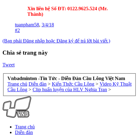
Xin liên hệ Số ĐT: 0122.9625.524 (Mr.
Thành)
tuanpham58
,
3/4/18
#2
(Bạn phải Đăng nhập hoặc Đăng ký để trả lời bài viết.)
Chia sẻ trang này
Tweet
Vnbadminton -Tin Tức - Diễn Đàn Cầu Lông Việt Nam
Trang chủ
Diễn đàn
>
Kiến Thức Cầu Lông
>
Video Kỹ Thuật
Cầu Lông
>
Clip huấn luyện của HLV Nghia Tran
>
Trang chủ
Diễn đàn