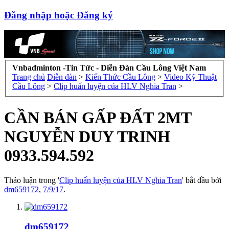
Đăng nhập hoặc Đăng ký
Vnbadminton -Tin Tức - Diễn Đàn Cầu Lông Việt Nam
Trang chủ
Diễn đàn
>
Kiến Thức Cầu Lông
>
Video Kỹ Thuật
Cầu Lông
>
Clip huấn luyện của HLV Nghia Tran
>
CẦN BÁN GẤP ĐẤT 2MT
NGUYỄN DUY TRINH
0933.594.592
Thảo luận trong '
Clip huấn luyện của HLV Nghia Tran
' bắt đầu bởi
dm659172
,
7/9/17
.
dm659172