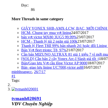
Đọc:
86
More Threads in same category
GIÀY YONEX SHB-AMX-LCW, BẠC, MỚI CHÍN
HCM- Chung tay mua vợt lining
24/07/2017
bán vợt victor MX80 3UG5 99.99%
23/07/2017
HCM - Thanh lý túi 2 ngăn giá 100k
23/07/2017
Thanh lý Fleet T8II 99% bán nhanh 2t1 hoặc đổi Lining
Bán Vợt fleet triotec T8, 97%
21/07/2017
Cần bán MIZUNO ALTRAX 81 giá 1 triệu 7 vì mới mua 
[SOLD] Cần bán 2 cây Yonex Arc-I Slash giá tốt :)
18/07
Bán/Giao lưu Vợt cầu lông Victor AP 9000
18/07/2017
Bán -giao lưu lining UC7000,victor as88
16/07/2017
minhhoangcc
,
26/7/17
#1
Tags:
tvmanh020691
VĐV Chuyên Nghiệp