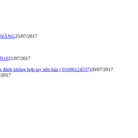
H HÃNG
25/07/2017
 N10
21/07/2017
đánh không hợp tay nên bán ( 01696124537)
20/07/2017
/2017