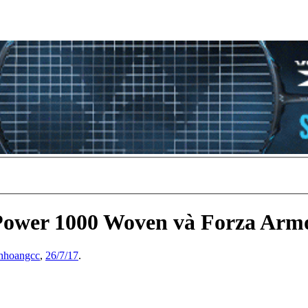
Power 1000 Woven và Forza Arm
hhoangcc
,
26/7/17
.