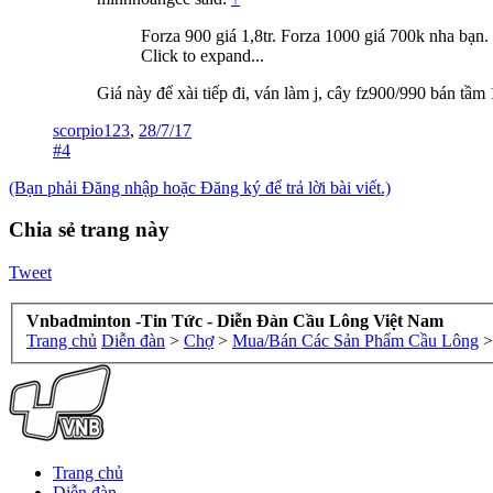
Forza 900 giá 1,8tr. Forza 1000 giá 700k nha bạn.
Click to expand...
Giá này để xài tiếp đi, ván làm j, cây fz900/990 bán tầm 
scorpio123
,
28/7/17
#4
(Bạn phải Đăng nhập hoặc Đăng ký để trả lời bài viết.)
Chia sẻ trang này
Tweet
Vnbadminton -Tin Tức - Diễn Đàn Cầu Lông Việt Nam
Trang chủ
Diễn đàn
>
Chợ
>
Mua/Bán Các Sản Phẩm Cầu Lông
>
Trang chủ
Diễn đàn