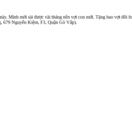
ày. Mình mời sài được vài tháng nên vợt con mới. Tặng bao vợt đôi forz
oàng, 679 Nguyễn Kiệm, F3, Quận Gò Vấp).