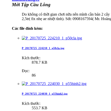
Mới Tập Cầu Lông
Do không có thời gian chơi nữa nên mình cần bán 2 cây n
2,5tr( fix nhẹ ae nhiệt tình). Sđt: 0908167594( Mr. H
Các file đính kèm:
P_20170725_224210_1_p50cla.jpg
Kích thước:
878.7 KB
Đọc:
86
P_20170725_224030_1_p55hinh2.jpg
Kích thước:
553.7 KB