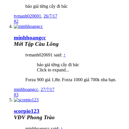
báo giá từng cây đi bác
tvmanh020691
,
26/7/17
#2
minhhoangcc
Mới Tập Cầu Lông
tvmanh020691 said:
↑
báo giá từng cây đi bác
Click to expand...
Forza 900 giá 1,8tr. Forza 1000 giá 700k nha bạn.
minhhoangcc
,
27/7/17
#3
scorpio123
VĐV Phong Trào
minhhoangcc said:
↑