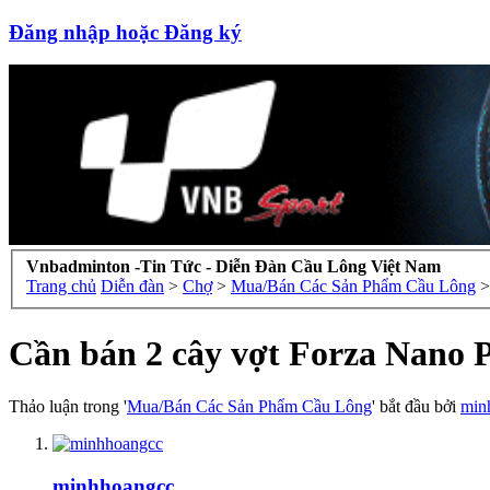
Đăng nhập hoặc Đăng ký
Vnbadminton -Tin Tức - Diễn Đàn Cầu Lông Việt Nam
Trang chủ
Diễn đàn
>
Chợ
>
Mua/Bán Các Sản Phẩm Cầu Lông
>
Cần bán 2 cây vợt Forza Nano 
Thảo luận trong '
Mua/Bán Các Sản Phẩm Cầu Lông
' bắt đầu bởi
min
minhhoangcc