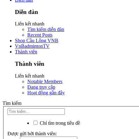
Diễn đàn
Liên kết nhanh
Tìm kiếm diễn đàn
Recent Posts
Shop Cầu Lông VNB
VnBadmintonTV
Thành viên
Thành viên
Liên kết nhanh
Notable Members
Đang truy cập
Hoạt động gần đây
Tìm kiếm
Chỉ tìm trong tiêu đề
Được gửi bởi thành viên: