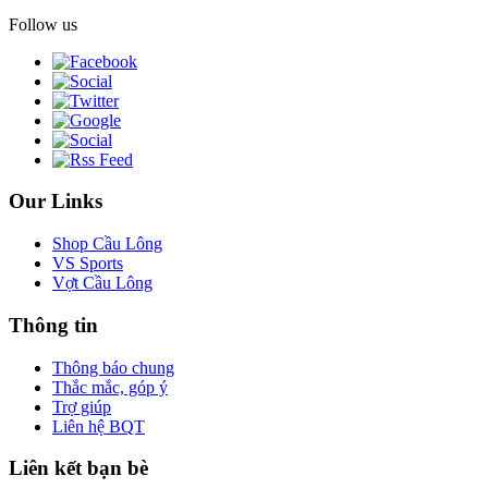
Follow us
Our Links
Shop Cầu Lông
VS Sports
Vợt Cầu Lông
Thông tin
Thông báo chung
Thắc mắc, góp ý
Trợ giúp
Liên hệ BQT
Liên kết bạn bè