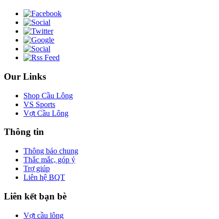
Our Links
Shop Cầu Lông
VS Sports
Vợt Cầu Lông
Thông tin
Thông báo chung
Thắc mắc, góp ý
Trợ giúp
Liên hệ BQT
Liên kết bạn bè
Vợt cầu lông