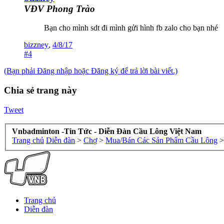
VĐV Phong Trào
Bạn cho mình sdt đi mình gửi hình fb zalo cho bạn nhé
bizzney
,
4/8/17
#4
(Bạn phải Đăng nhập hoặc Đăng ký để trả lời bài viết.)
Chia sẻ trang này
Tweet
Vnbadminton -Tin Tức - Diễn Đàn Cầu Lông Việt Nam
Trang chủ
Diễn đàn
>
Chợ
>
Mua/Bán Các Sản Phẩm Cầu Lông
>
Trang chủ
Diễn đàn