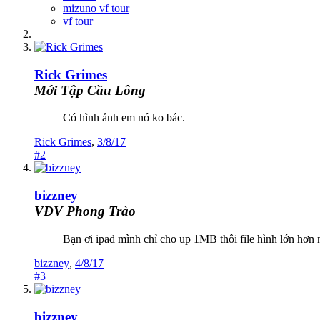
mizuno vf tour
vf tour
Rick Grimes
Mới Tập Cầu Lông
Có hình ảnh em nó ko bác.
Rick Grimes
,
3/8/17
#2
bizzney
VĐV Phong Trào
Bạn ơi ipad mình chỉ cho up 1MB thôi file hình lớn hơn
bizzney
,
4/8/17
#3
bizzney