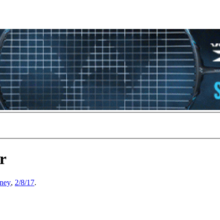
r
zney
,
2/8/17
.