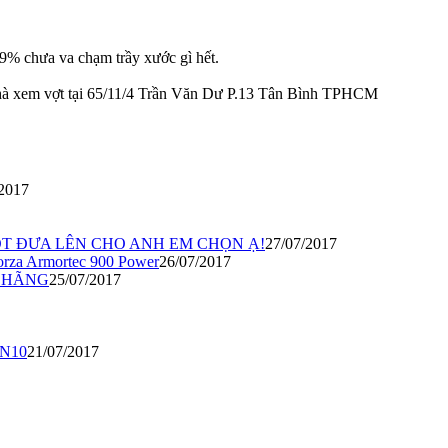
9% chưa va chạm trầy xước gì hết.
hà xem vợt tại 65/11/4 Trần Văn Dư P.13 Tân Bình TPHCM
/2017
TỐT ĐƯA LÊN CHO ANH EM CHỌN Ạ!
27/07/2017
orza Armortec 900 Power
26/07/2017
H HÃNG
25/07/2017
 N10
21/07/2017