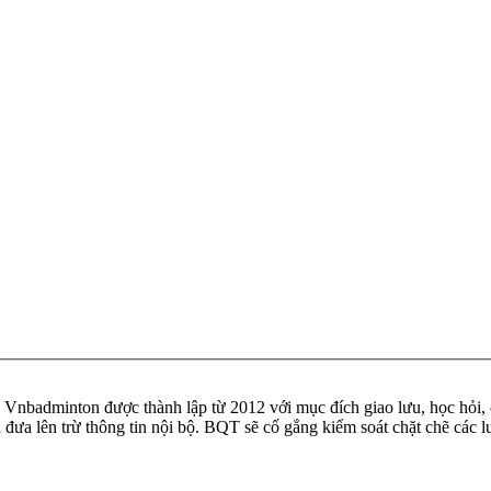
badminton được thành lập từ 2012 với mục đích giao lưu, học hỏi, ch
n đưa lên trừ thông tin nội bộ. BQT sẽ cố gắng kiểm soát chặt chẽ các