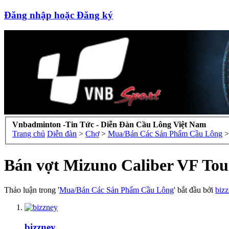
Đăng nhập hoặc Đăng ký
Vnbadminton -Tin Tức - Diễn Đàn Cầu Lông Việt Nam
Trang chủ
Diễn đàn
>
Chợ
>
Mua/Bán Các Sản Phẩm Cầu Lông
>
Bán vợt Mizuno Caliber VF Tou
Thảo luận trong '
Mua/Bán Các Sản Phẩm Cầu Lông
' bắt đầu bởi
biz
bizzney